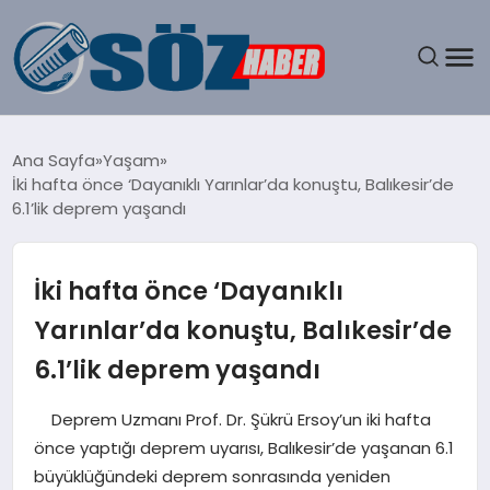
GÜNDEM
Ana Sayfa
Yaşam
İki hafta önce ‘Dayanıklı Yarınlar’da konuştu, Balıkesir’de
SPOR
6.1’lik deprem yaşandı
MAGAZIN
İki hafta önce ‘Dayanıklı
EKONOMI
Yarınlar’da konuştu, Balıkesir’de
6.1’lik deprem yaşandı
EĞITIM
Deprem Uzmanı Prof. Dr. Şükrü Ersoy’un iki hafta
SAĞLIK
önce yaptığı deprem uyarısı, Balıkesir’de yaşanan 6.1
büyüklüğündeki deprem sonrasında yeniden
DÜNYA