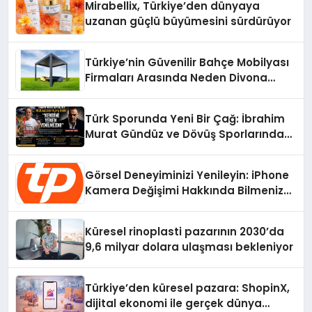
Mirabellix, Türkiye’den dünyaya
uzanan güçlü büyümesini sürdürüyor
Türkiye’nin Güvenilir Bahçe Mobilyası
Firmaları Arasında Neden Divona
Home Tercih Ediliyor?
Türk Sporunda Yeni Bir Çağ: İbrahim
Murat Gündüz ve Dövüş Sporlarında
Radikal Devrim
Görsel Deneyiminizi Yenileyin: iPhone
Kamera Değişimi Hakkında Bilmeniz
Gerekenler
Küresel rinoplasti pazarının 2030’da
9,6 milyar dolara ulaşması bekleniyor
Türkiye’den küresel pazara: ShopinX,
dijital ekonomi ile gerçek dünya