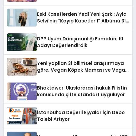
alışverişini bir araya getirmeyi
hedefliyor
Eski Kasetlerden Yedi Yeni Şarkı: Ayla
Selvi’nin “Kayıp Kasetler 1” Albümü 31
Temmuz’da Çıktı
DPP Uyum Danışmanlığı Firmaları: 10
Adayı Değerlendirdik
Yeni yapilan 31 bilimsel araştırmaya
göre, Vegan Köpek Maması ve Vegan
Kedi Mamasının İyi Sindirildiğini
Ortaya Koydu
Bhaktawer: Uluslararası hukuk Filistin
konusunda çifte standart uyguluyor
İstanbul’da Değerli Eşyalar İçin Depo
Talebi Artıyor