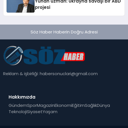
Yunan uzman: Ukrayna savaşı bir ABD
projesi
Söz Haber Haberin Doğru Adresi
Reklam & işbirliği:
habersonuclari@gmail.com
Hakkımızda
Gündem
Spor
Magazin
Ekonomi
Eğitim
Sağlık
Dünya
Teknoloji
Siyaset
Yaşam