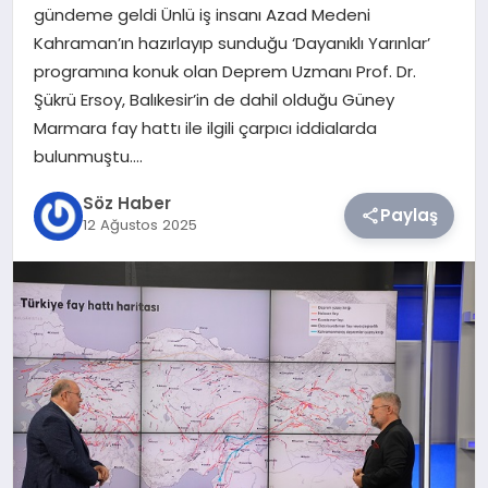
gündeme geldi Ünlü iş insanı Azad Medeni
Kahraman’ın hazırlayıp sunduğu ‘Dayanıklı Yarınlar’
TEKNOLOJI
programına konuk olan Deprem Uzmanı Prof. Dr.
Şükrü Ersoy, Balıkesir’in de dahil olduğu Güney
SIYASET
Marmara fay hattı ile ilgili çarpıcı iddialarda
bulunmuştu….
YAŞAM
Söz Haber
Paylaş
12 Ağustos 2025