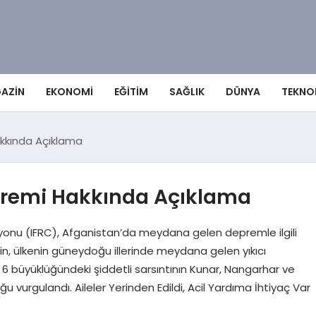
AZIN
EKONOMI
EĞITIM
SAĞLIK
DÜNYA
TEKNO
kkında Açıklama
premi Hakkında Açıklama
asyonu (IFRC), Afganistan’da meydana gelen depremle ilgili
n, ülkenin güneydoğu illerinde meydana gelen yıkıcı
6 büyüklüğündeki şiddetli sarsıntının Kunar, Nangarhar ve
 vurgulandı. Aileler Yerinden Edildi, Acil Yardıma İhtiyaç Var