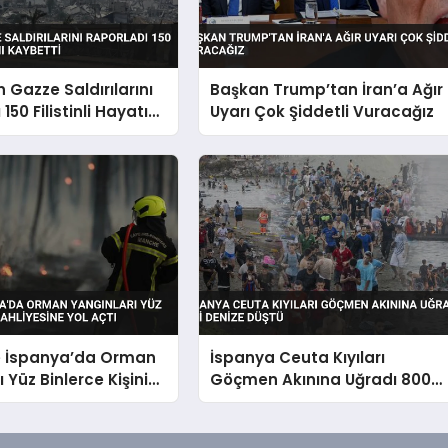
in Gazze Saldırılarını
Başkan Trump’tan İran’a Ağır
150 Filistinli Hayatını
Uyarı Çok Şiddetli Vuracağız
e İspanya’da Orman
İspanya Ceuta Kıyıları
 Yüz Binlerce Kişinin
Göçmen Akınına Uğradı 800
ne Yol Açtı
Kişi Denize Düştü