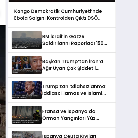
Kongo Demokratik Cumhuriyeti’nde
Ebola Salgını Kontrolden Çıktı DSÖ
Uyardı
BM İsrail’in Gazze
Saldırılarını Raporladı 150
Filistinli Hayatını Kaybetti
Başkan Trump’tan İran’a
Ağır Uyarı Çok Şiddetli
Vuracağız
Trump’tan ‘Silahsızlanma’
İddiası: Hamas ve İslami
Cihad Yalanladı
Fransa ve İspanya’da
Orman Yangınları Yüz
Binlerce Kişinin Tahliyesine
Yol Açtı
İspanya Ceuta Kıyıları