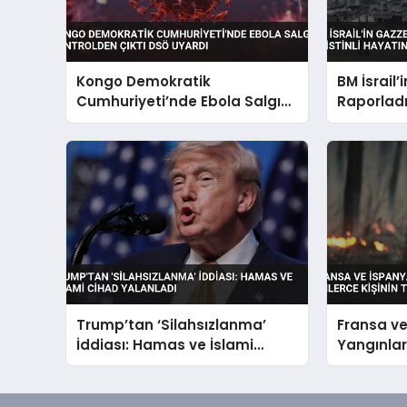
Kongo Demokratik
BM İsrail’
Cumhuriyeti’nde Ebola Salgını
Raporladı 
Kontrolden Çıktı DSÖ Uyardı
Kaybetti
Trump’tan ‘Silahsızlanma’
Fransa v
İddiası: Hamas ve İslami
Yangınları
Cihad Yalanladı
Tahliyesi