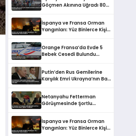
Göçmen Akınına Uğradı 800
Kişi Denize Düştü
İspanya ve Fransa Orman
Yangınları: Yüz Binlerce Kişi
Tahliye Edildi
Orange Fransa’da Evde 5
Bebek Cesedi Bulundu
Kadın Gözaltına Alındı
Putin’den Rus Gemilerine
Karşılık Emri Ukrayna’nın Batı
Toprakları Hakkında İddialı
Açıklama
Netanyahu Fetterman
Görüşmesinde Şortlu
Senatörün Dikkat Çeken
Tavırları
İspanya ve Fransa Orman
Yangınları: Yüz Binlerce Kişi
Tahliye Edildi