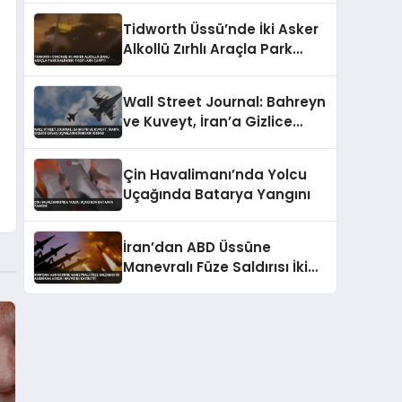
Tidworth Üssü’nde İki Asker
Alkollü Zırhlı Araçla Park
Halindeki Taşıtlara Çarptı
Wall Street Journal: Bahreyn
ve Kuveyt, İran’a Gizlice
Savaş Uçakları Gönderdi
İddiası
Çin Havalimanı’nda Yolcu
Uçağında Batarya Yangını
İran’dan ABD Üssüne
Manevralı Füze Saldırısı İki
Amerikan Askeri Hayatını
Kaybetti