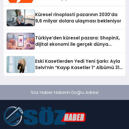
Gerekenler
Küresel rinoplasti pazarının 2030’da
9,6 milyar dolara ulaşması bekleniyor
Türkiye’den küresel pazara: ShopinX,
dijital ekonomi ile gerçek dünya
alışverişini bir araya getirmeyi
hedefliyor
Eski Kasetlerden Yedi Yeni Şarkı: Ayla
Selvi’nin “Kayıp Kasetler 1” Albümü 31
Temmuz’da Çıktı
Söz Haber Haberin Doğru Adresi