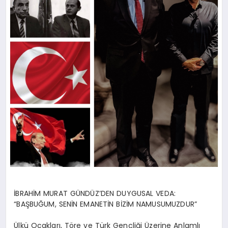
İBRAHİM MURAT GÜNDÜZ’DEN DUYGUSAL VEDA:
“BAŞBUĞUM, SENİN EMANETİN BİZİM NAMUSUMUZDUR”
Ülkü Ocakları, Töre ve Türk Gençliği Üzerine Anlamlı