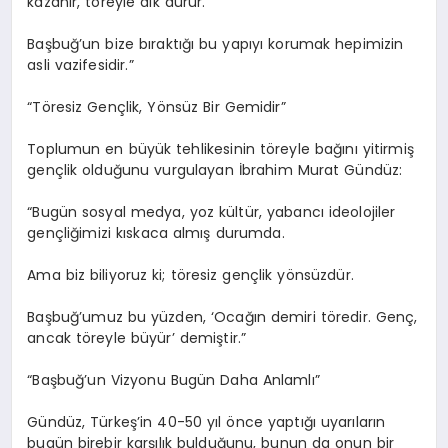
kazanır, töreyle dik durur.
Başbuğ’un bize bıraktığı bu yapıyı korumak hepimizin
asli vazifesidir.”
“Töresiz Gençlik, Yönsüz Bir Gemidir”
Toplumun en büyük tehlikesinin töreyle bağını yitirmiş
gençlik olduğunu vurgulayan İbrahim Murat Gündüz:
“Bugün sosyal medya, yoz kültür, yabancı ideolojiler
gençliğimizi kıskaca almış durumda.
Ama biz biliyoruz ki; töresiz gençlik yönsüzdür.
Başbuğ’umuz bu yüzden, ‘Ocağın demiri töredir. Genç,
ancak töreyle büyür’ demiştir.”
“Başbuğ’un Vizyonu Bugün Daha Anlamlı”
Gündüz, Türkeş’in 40-50 yıl önce yaptığı uyarıların
bugün birebir karşılık bulduğunu, bunun da onun bir