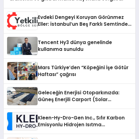
Evdeki Dengeyi Koruyan Görünmez
Eller: İstanbul’un Beş Farklı Semtinde
Teknik Servis Gerçeği
Tencent Hy3 dünya genelinde
kullanıma sunuldu
Mars Türkiye’den “Köpeğini İşe Götür
Haftası” çağrısı
Geleceğin Enerjisi Otoparkınızda:
Güneş Enerjili Carport (Solar
Otopark) Nedir?
Kleen-Hy-Dro-Gen Inc., Sıfır Karbon
Emisyonlu Hidrojen Isıtma
Teknolojisinde ISO ve TSSA
Düzenleyici Onaylarını Aldı