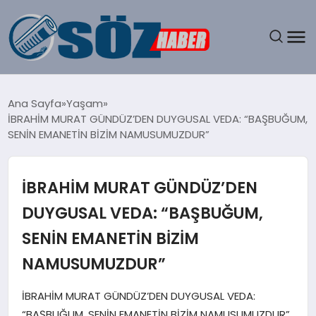
GÜNDEM
Ana Sayfa
Yaşam
İBRAHİM MURAT GÜNDÜZ’DEN DUYGUSAL VEDA: “BAŞBUĞUM,
SPOR
SENİN EMANETİN BİZİM NAMUSUMUZDUR”
MAGAZIN
İBRAHİM MURAT GÜNDÜZ’DEN
EKONOMI
DUYGUSAL VEDA: “BAŞBUĞUM,
SENİN EMANETİN BİZİM
EĞITIM
NAMUSUMUZDUR”
SAĞLIK
İBRAHİM MURAT GÜNDÜZ’DEN DUYGUSAL VEDA:
DÜNYA
“BAŞBUĞUM, SENİN EMANETİN BİZİM NAMUSUMUZDUR”