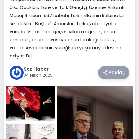
Ülkü Ocakları, Töre ve Türk Gençliği Üzerine Anlamlı
TEKNOLOJI
Mesaj 4 Nisan 1997 sabahı Türk milletinin kalbine bir
sızı düştü… Başbuğ Alparslan Türkeş ebediyete
SIYASET
yürüdü. Ve aradan geçen yıllara rağmen, onun
emaneti, onun davası ve onun bıraktığı kutlu iz,
YAŞAM
vatan sevdalılarının yüreğinde yaşamaya devam
ediyor. Bu…
Söz Haber
Paylaş
04 Nisan 2025