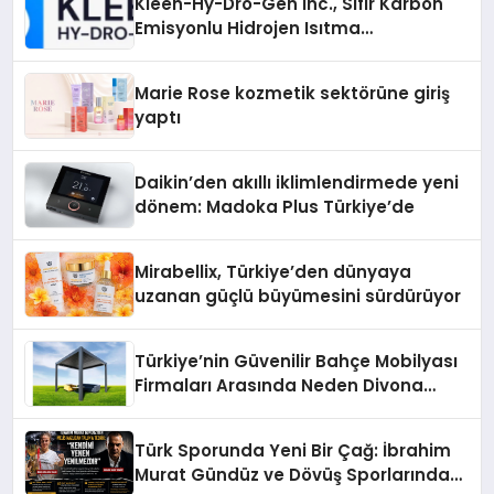
Kleen-Hy-Dro-Gen Inc., Sıfır Karbon
Emisyonlu Hidrojen Isıtma
Teknolojisinde ISO ve TSSA
Düzenleyici Onaylarını Aldı
Marie Rose kozmetik sektörüne giriş
yaptı
Daikin’den akıllı iklimlendirmede yeni
dönem: Madoka Plus Türkiye’de
Mirabellix, Türkiye’den dünyaya
uzanan güçlü büyümesini sürdürüyor
Türkiye’nin Güvenilir Bahçe Mobilyası
Firmaları Arasında Neden Divona
Home Tercih Ediliyor?
Türk Sporunda Yeni Bir Çağ: İbrahim
Murat Gündüz ve Dövüş Sporlarında