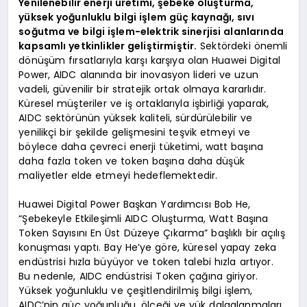
Yenilenebilir enerji üretimi, şebeke oluşturma,
yüksek yoğunluklu bilgi işlem güç kaynağı, sıvı
soğutma ve bilgi işlem-elektrik sinerjisi alanlarında
kapsamlı yetkinlikler geliştirmiştir.
Sektördeki önemli
dönüşüm fırsatlarıyla karşı karşıya olan Huawei Digital
Power, AIDC alanında bir inovasyon lideri ve uzun
vadeli, güvenilir bir stratejik ortak olmaya kararlıdır.
Küresel müşteriler ve iş ortaklarıyla işbirliği yaparak,
AIDC sektörünün yüksek kaliteli, sürdürülebilir ve
yenilikçi bir şekilde gelişmesini teşvik etmeyi ve
böylece daha çevreci enerji tüketimi, watt başına
daha fazla token ve token başına daha düşük
maliyetler elde etmeyi hedeflemektedir.
Huawei Digital Power Başkan Yardımcısı Bob He,
“Şebekeyle Etkileşimli AIDC Oluşturma, Watt Başına
Token Sayısını En Üst Düzeye Çıkarma” başlıklı bir açılış
konuşması yaptı. Bay He’ye göre, küresel yapay zeka
endüstrisi hızla büyüyor ve token talebi hızla artıyor.
Bu nedenle, AIDC endüstrisi Token çağına giriyor.
Yüksek yoğunluklu ve çeşitlendirilmiş bilgi işlem,
AIDC’nin güç yoğunluğu, ölçeği ve yük dalgalanmaları