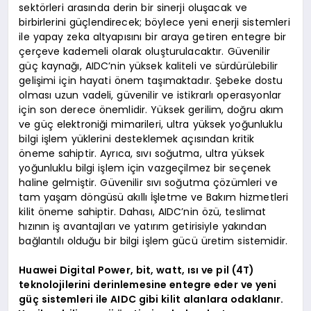
sektörleri arasında derin bir sinerji oluşacak ve
birbirlerini güçlendirecek; böylece yeni enerji sistemleri
ile yapay zeka altyapısını bir araya getiren entegre bir
çerçeve kademeli olarak oluşturulacaktır. Güvenilir
güç kaynağı, AIDC’nin yüksek kaliteli ve sürdürülebilir
gelişimi için hayati önem taşımaktadır. Şebeke dostu
olması uzun vadeli, güvenilir ve istikrarlı operasyonlar
için son derece önemlidir. Yüksek gerilim, doğru akım
ve güç elektroniği mimarileri, ultra yüksek yoğunluklu
bilgi işlem yüklerini desteklemek açısından kritik
öneme sahiptir. Ayrıca, sıvı soğutma, ultra yüksek
yoğunluklu bilgi işlem için vazgeçilmez bir seçenek
haline gelmiştir. Güvenilir sıvı soğutma çözümleri ve
tam yaşam döngüsü akıllı İşletme ve Bakım hizmetleri
kilit öneme sahiptir. Dahası, AIDC’nin özü, teslimat
hızının iş avantajları ve yatırım getirisiyle yakından
bağlantılı olduğu bir bilgi işlem gücü üretim sistemidir.
Huawei Digital Power, bit, watt, ısı ve pil (4T)
teknolojilerini derinlemesine entegre eder ve yeni
güç sistemleri ile AIDC gibi kilit alanlara odaklanır.