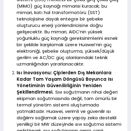
(MIMO) güç kaynağı mimarisi kuracak; bu
mimari, katı hal transformatörü (SST)
teknolojisine dayalı entegre bir şebeke
oluşturucu enerji yönlendiricisine doğru
gelişecektir. Bu mimari, AIDC’nin yüksek
yoğunluklu güç kaynağı gereksinimlerini esnek
bir şekilde karşılamak üzere Huawei’nin güç
elektroniği, şebeke oluşturma, yüksek/düşük
gerilim ve AC/DC güç alanlarındaki teknik
uzmanlığından yararlanacaktır.
Isı İnovasyonu: Çiplerden Dış Mekanlara
Kadar Tam Yaşam Döngüsü Boyunca Isı
Yönetiminin Güvenilirliğinin Yeniden
Şekillendirmesi.
Sıvı soğutmanın nihai değeri
ekipman soğutmasında değil, tam ömürlü bir
termal yönetim sistemi oluşturmada
yatmaktadır. Huawei, verimli ve güvenilir ısı
dağılımı sağlamak üzere yapay zeka destekli
yenilikçi bir MW düzeyinde sıvı soğutma sistemi
geliştirerek, sıvı soğutmanın geniş çaplı