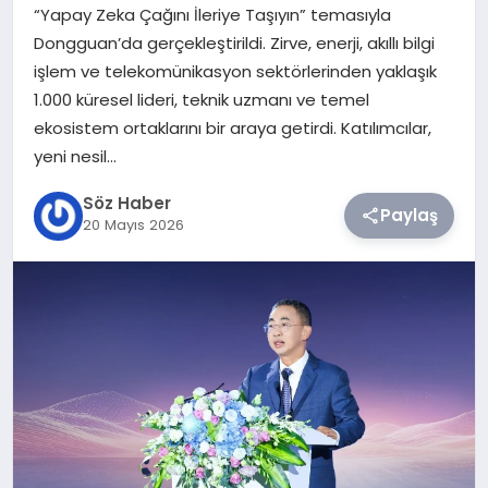
“Yapay Zeka Çağını İleriye Taşıyın” temasıyla
Dongguan’da gerçekleştirildi. Zirve, enerji, akıllı bilgi
TEKNOLOJI
işlem ve telekomünikasyon sektörlerinden yaklaşık
1.000 küresel lideri, teknik uzmanı ve temel
SIYASET
ekosistem ortaklarını bir araya getirdi. Katılımcılar,
yeni nesil…
YAŞAM
Söz Haber
Paylaş
20 Mayıs 2026