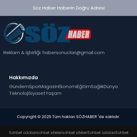
Söz Haber Haberin Doğru Adresi
Reklam & işbirliği:
habersonuclari@gmail.com
Hakkımızda
Gündem
Spor
Magazin
Ekonomi
Eğitim
Sağlık
Dünya
Teknoloji
Siyaset
Yaşam
Copyright © 2025 Tüm hakları SÖZHABER 'de saklıdır.
Sohbet odaları
sohbet siteleri
sohbet siteleri
Sohbet odaları
Sohbet