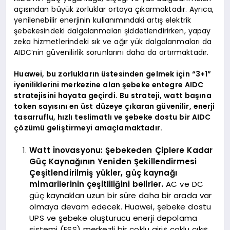
açısından büyük zorluklar ortaya çıkarmaktadır. Ayrıca,
yenilenebilir enerjinin kullanımındaki artış elektrik
şebekesindeki dalgalanmaları şiddetlendirirken, yapay
zeka hizmetlerindeki sık ve ağır yük dalgalanmaları da
AIDC’nin güvenilirlik sorunlarını daha da artırmaktadır.
Huawei, bu zorlukların üstesinden gelmek için “3+1”
iyeniliklerini merkezine alan şebeke entegre AIDC
stratejisini hayata geçirdi. Bu strateji, watt başına
token sayısını en üst düzeye çıkaran güvenilir, enerji
tasarruflu, hızlı teslimatlı ve şebeke dostu bir AIDC
çözümü geliştirmeyi amaçlamaktadır.
Watt İnovasyonu: Şebekeden Çiplere Kadar
Güç Kaynağının Yeniden Şekillendirmesi
Çeşitlendirilmiş yükler, güç kaynağı
mimarilerinin çeşitliliğini belirler.
AC ve DC
güç kaynakları uzun bir süre daha bir arada var
olmaya devam edecek. Huawei, şebeke dostu
UPS ve şebeke oluşturucu enerji depolama
sistemi (ESS) merkezli bir çoklu giriş çoklu çıkış