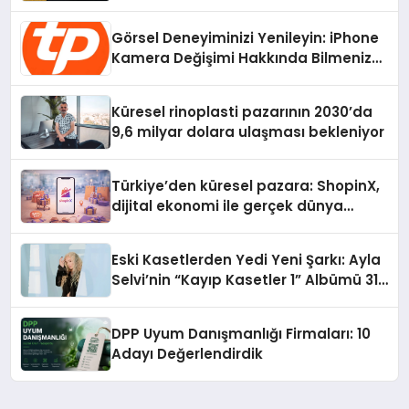
Radikal Devrim
Görsel Deneyiminizi Yenileyin: iPhone
Kamera Değişimi Hakkında Bilmeniz
Gerekenler
Küresel rinoplasti pazarının 2030’da
9,6 milyar dolara ulaşması bekleniyor
Türkiye’den küresel pazara: ShopinX,
dijital ekonomi ile gerçek dünya
alışverişini bir araya getirmeyi
hedefliyor
Eski Kasetlerden Yedi Yeni Şarkı: Ayla
Selvi’nin “Kayıp Kasetler 1” Albümü 31
Temmuz’da Çıktı
DPP Uyum Danışmanlığı Firmaları: 10
Adayı Değerlendirdik