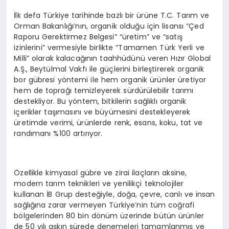
İlk defa Türkiye tarihinde bazlı bir ürüne T.C. Tarım ve
Orman Bakanlığı’nın, organik olduğu için lisansı “Çed
Raporu Gerektirmez Belgesi” “üretim” ve “satış
izinlerini” vermesiyle birlikte “Tamamen Türk Yerli ve
Milli” olarak kalacağının taahhüdünü veren Hızır Global
A.Ş., Beytülmal Vakfı ile güçlerini birleştirerek organik
bor gübresi yöntemi ile hem organik ürünler üretiyor
hem de toprağı temizleyerek sürdürülebilir tarımı
destekliyor. Bu yöntem, bitkilerin sağlıklı organik
içerikler taşımasını ve büyümesini destekleyerek
üretimde verimi, ürünlerde renk, esans, koku, tat ve
randımanı %100 artırıyor.
Özellikle kimyasal gübre ve zirai ilaçların aksine,
modern tarım teknikleri ve yenilikçi teknolojiler
kullanan İB Grup desteğiyle, doğa, çevre, canlı ve insan
sağlığına zarar vermeyen Türkiye’nin tüm coğrafi
bölgelerinden 80 bin dönüm üzerinde bütün ürünler
de 50 yılı aşkın sürede denemeleri tamamlanmış ve