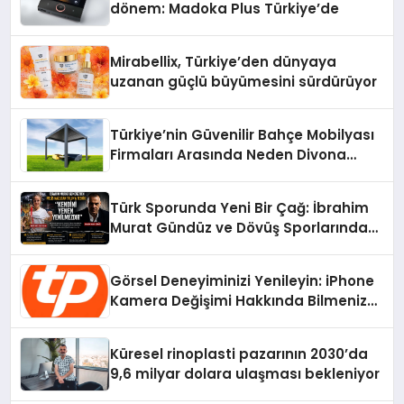
dönem: Madoka Plus Türkiye’de
Mirabellix, Türkiye’den dünyaya
uzanan güçlü büyümesini sürdürüyor
Türkiye’nin Güvenilir Bahçe Mobilyası
Firmaları Arasında Neden Divona
Home Tercih Ediliyor?
Türk Sporunda Yeni Bir Çağ: İbrahim
Murat Gündüz ve Dövüş Sporlarında
Radikal Devrim
Görsel Deneyiminizi Yenileyin: iPhone
Kamera Değişimi Hakkında Bilmeniz
Gerekenler
Küresel rinoplasti pazarının 2030’da
9,6 milyar dolara ulaşması bekleniyor