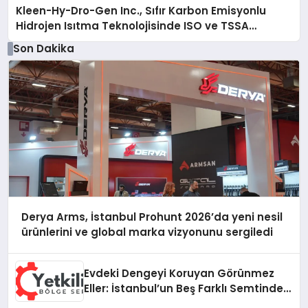
Kleen-Hy-Dro-Gen Inc., Sıfır Karbon Emisyonlu
Hidrojen Isıtma Teknolojisinde ISO ve TSSA
Düzenleyici Onaylarını Aldı
Son Dakika
Derya Arms, İstanbul Prohunt 2026’da yeni nesil
ürünlerini ve global marka vizyonunu sergiledi
Evdeki Dengeyi Koruyan Görünmez
Eller: İstanbul’un Beş Farklı Semtinde
Teknik Servis Gerçeği