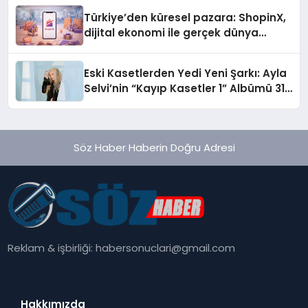
Türkiye’den küresel pazara: ShopinX,
dijital ekonomi ile gerçek dünya
alışverişini bir araya getirmeyi
hedefliyor
Eski Kasetlerden Yedi Yeni Şarkı: Ayla
Selvi’nin “Kayıp Kasetler 1” Albümü 31
Temmuz’da Çıktı
Söz Haber Haberin Doğru Adresi
Reklam & işbirliği:
habersonuclari@gmail.com
Hakkımızda