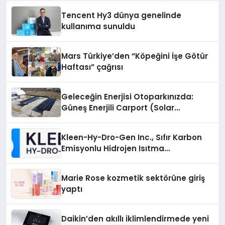
Tencent Hy3 dünya genelinde
kullanıma sunuldu
Mars Türkiye’den “Köpeğini İşe Götür
Haftası” çağrısı
Geleceğin Enerjisi Otoparkınızda:
Güneş Enerjili Carport (Solar
Otopark) Nedir?
Kleen-Hy-Dro-Gen Inc., Sıfır Karbon
Emisyonlu Hidrojen Isıtma
Teknolojisinde ISO ve TSSA
Düzenleyici Onaylarını Aldı
Marie Rose kozmetik sektörüne giriş
yaptı
Daikin’den akıllı iklimlendirmede yeni