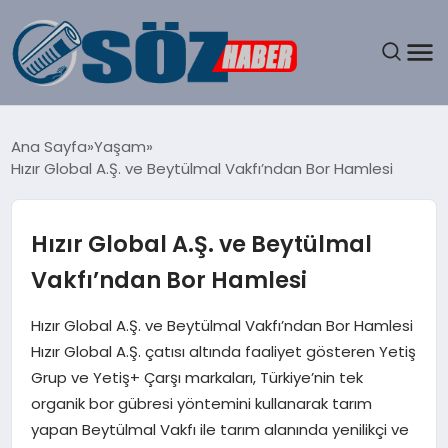
GÜNDEM
Ana Sayfa
Yaşam
Hızır Global A.Ş. ve Beytülmal Vakfı’ndan Bor Hamlesi
SPOR
MAGAZIN
Hızır Global A.Ş. ve Beytülmal
Vakfı’ndan Bor Hamlesi
EKONOMI
Hızır Global A.Ş. ve Beytülmal Vakfı’ndan Bor Hamlesi
EĞITIM
Hızır Global A.Ş. çatısı altında faaliyet gösteren Yetiş
Grup ve Yetiş+ Çarşı markaları, Türkiye’nin tek
SAĞLIK
organik bor gübresi yöntemini kullanarak tarım
yapan Beytülmal Vakfı ile tarım alanında yenilikçi ve
DÜNYA