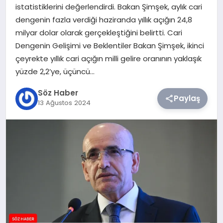
istatistiklerini değerlendirdi. Bakan Şimşek, aylık cari
dengenin fazla verdiği haziranda yıllık açığın 24,8
TEKNOLOJI
milyar dolar olarak gerçekleştiğini belirtti. Cari
Dengenin Gelişimi ve Beklentiler Bakan Şimşek, ikinci
SIYASET
çeyrekte yıllık cari açığın milli gelire oranının yaklaşık
yüzde 2,2’ye, üçüncü…
YAŞAM
Söz Haber
Paylaş
13 Ağustos 2024