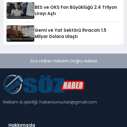
BES ve OKS Fon Büyüklüğü 2.4 Trilyon
Lirayı Aştı
Gemi ve Yat Sektörü İhracatı 1.5
Milyar Dolara Ulaştı
Söz Haber Haberin Doğru Adresi
Reklam & işbirliği:
habersonuclari@gmail.com
Hakkımızda