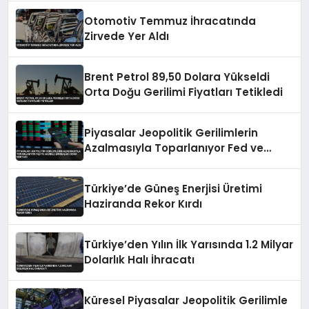
Otomotiv Temmuz İhracatında
Zirvede Yer Aldı
Brent Petrol 89,50 Dolara Yükseldi
Orta Doğu Gerilimi Fiyatları Tetikledi
Piyasalar Jeopolitik Gerilimlerin
Azalmasıyla Toparlanıyor Fed ve
Merkez Bankaları Odak Noktası
Türkiye’de Güneş Enerjisi Üretimi
Haziranda Rekor Kırdı
Türkiye’den Yılın İlk Yarısında 1.2 Milyar
Dolarlık Halı İhracatı
Küresel Piyasalar Jeopolitik Gerilimle