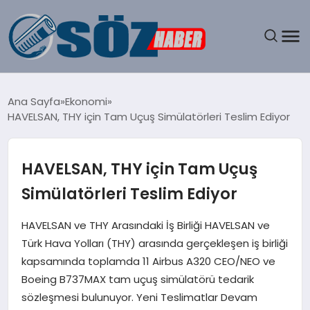
GÜNDEM
Ana Sayfa
Ekonomi
HAVELSAN, THY için Tam Uçuş Simülatörleri Teslim Ediyor
SPOR
MAGAZIN
HAVELSAN, THY için Tam Uçuş
Simülatörleri Teslim Ediyor
EKONOMI
HAVELSAN ve THY Arasındaki İş Birliği HAVELSAN ve
EĞITIM
Türk Hava Yolları (THY) arasında gerçekleşen iş birliği
kapsamında toplamda 11 Airbus A320 CEO/NEO ve
SAĞLIK
Boeing B737MAX tam uçuş simülatörü tedarik
sözleşmesi bulunuyor. Yeni Teslimatlar Devam
DÜNYA