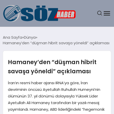
GÜNDEM
Ana Sayfa
Dünya
Hamaney’den “düşman hibrit savaşa yöneldi” açıklaması
SPOR
MAGAZIN
Hamaney’den “düşman hibrit
savaşa yöneldi” açıklaması
EKONOMI
İran’ın resmi haber ajansı IRNA’ya göre, İran
EĞITIM
devriminin öncüsü Ayetullah Ruhullah Humeyni’nin
ölümünün 37. yıl dönümü dolayısıyla Yüksek Lider
SAĞLIK
Ayetullah Ali Hamaney tarafından bir yazılı mesaj
yayımlandı. Hamaney, ABD liderliğindeki “hegemonik
DÜNYA