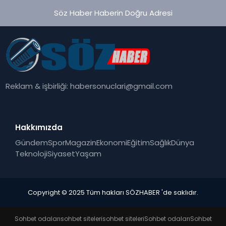
Söz Haber Haberin Doğru Adresi
Reklam & işbirliği:
habersonuclari@gmail.com
Hakkımızda
Gündem
Spor
Magazin
Ekonomi
Eğitim
Sağlık
Dünya
Teknoloji
Siyaset
Yaşam
Copyright © 2025 Tüm hakları SÖZHABER 'de saklıdır.
Sohbet odaları
sohbet siteleri
sohbet siteleri
Sohbet odaları
Sohbet