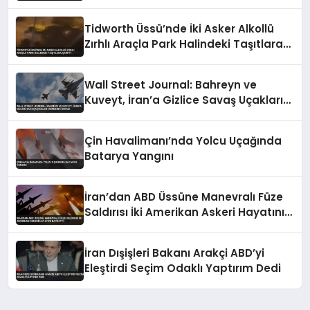
Tidworth Üssü’nde İki Asker Alkollü
Zırhlı Araçla Park Halindeki Taşıtlara
Çarptı
Wall Street Journal: Bahreyn ve
Kuveyt, İran’a Gizlice Savaş Uçakları
Gönderdi İddiası
Çin Havalimanı’nda Yolcu Uçağında
Batarya Yangını
İran’dan ABD Üssüne Manevralı Füze
Saldırısı İki Amerikan Askeri Hayatını
Kaybetti
İran Dışişleri Bakanı Arakçi ABD’yi
Eleştirdi Seçim Odaklı Yaptırım Dedi