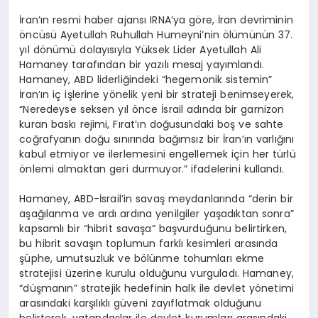
İran’ın resmi haber ajansı IRNA’ya göre, İran devriminin
öncüsü Ayetullah Ruhullah Humeyni’nin ölümünün 37.
yıl dönümü dolayısıyla Yüksek Lider Ayetullah Ali
Hamaney tarafından bir yazılı mesaj yayımlandı.
Hamaney, ABD liderliğindeki “hegemonik sistemin”
İran’ın iç işlerine yönelik yeni bir strateji benimseyerek,
“Neredeyse seksen yıl önce İsrail adında bir garnizon
kuran baskı rejimi, Fırat’ın doğusundaki boş ve sahte
coğrafyanın doğu sınırında bağımsız bir İran’ın varlığını
kabul etmiyor ve ilerlemesini engellemek için her türlü
önlemi almaktan geri durmuyor.” ifadelerini kullandı.
Hamaney, ABD-İsrail’in savaş meydanlarında “derin bir
aşağılanma ve ardı ardına yenilgiler yaşadıktan sonra”
kapsamlı bir “hibrit savaşa” başvurduğunu belirtirken,
bu hibrit savaşın toplumun farklı kesimleri arasında
şüphe, umutsuzluk ve bölünme tohumları ekme
stratejisi üzerine kurulu olduğunu vurguladı. Hamaney,
“düşmanın” stratejik hedefinin halk ile devlet yönetimi
arasındaki karşılıklı güveni zayıflatmak olduğunu