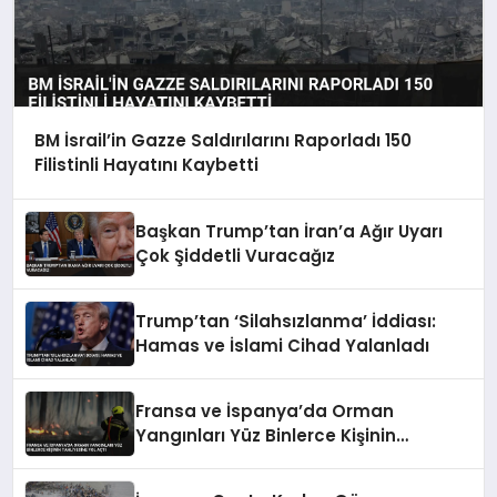
BM İsrail’in Gazze Saldırılarını Raporladı 150
Filistinli Hayatını Kaybetti
Başkan Trump’tan İran’a Ağır Uyarı
Çok Şiddetli Vuracağız
Trump’tan ‘Silahsızlanma’ İddiası:
Hamas ve İslami Cihad Yalanladı
Fransa ve İspanya’da Orman
Yangınları Yüz Binlerce Kişinin
Tahliyesine Yol Açtı