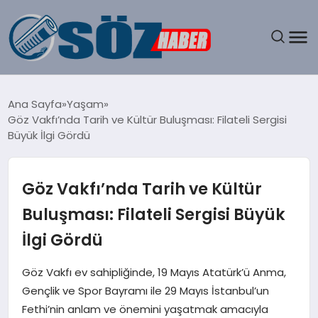
GÜNDEM
Ana Sayfa
Yaşam
Göz Vakfı’nda Tarih ve Kültür Buluşması: Filateli Sergisi
SPOR
Büyük İlgi Gördü
MAGAZIN
Göz Vakfı’nda Tarih ve Kültür
EKONOMI
Buluşması: Filateli Sergisi Büyük
İlgi Gördü
EĞITIM
Göz Vakfı ev sahipliğinde, 19 Mayıs Atatürk’ü Anma,
SAĞLIK
Gençlik ve Spor Bayramı ile 29 Mayıs İstanbul’un
Fethi’nin anlam ve önemini yaşatmak amacıyla
DÜNYA