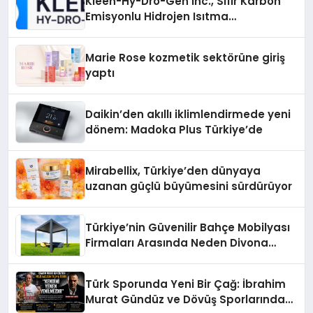
Kleen-Hy-Dro-Gen Inc., Sıfır Karbon
Emisyonlu Hidrojen Isıtma
Teknolojisinde ISO ve TSSA
Düzenleyici Onaylarını Aldı
Marie Rose kozmetik sektörüne giriş
yaptı
Daikin’den akıllı iklimlendirmede yeni
dönem: Madoka Plus Türkiye’de
Mirabellix, Türkiye’den dünyaya
uzanan güçlü büyümesini sürdürüyor
Türkiye’nin Güvenilir Bahçe Mobilyası
Firmaları Arasında Neden Divona
Home Tercih Ediliyor?
Türk Sporunda Yeni Bir Çağ: İbrahim
Murat Gündüz ve Dövüş Sporlarında