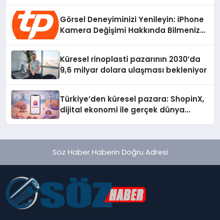
Radikal Devrim
Görsel Deneyiminizi Yenileyin: iPhone
Kamera Değişimi Hakkında Bilmeniz
Gerekenler
Küresel rinoplasti pazarının 2030’da
9,6 milyar dolara ulaşması bekleniyor
Türkiye’den küresel pazara: ShopinX,
dijital ekonomi ile gerçek dünya
alışverişini bir araya getirmeyi
hedefliyor
Söz Haber Haberin Doğru Adresi