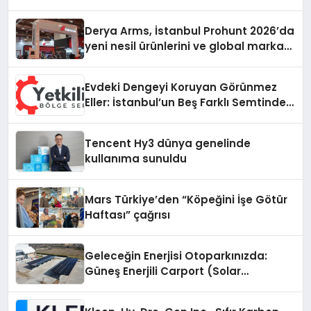
Derya Arms, İstanbul Prohunt 2026’da
yeni nesil ürünlerini ve global marka
vizyonunu sergiledi
Evdeki Dengeyi Koruyan Görünmez
Eller: İstanbul’un Beş Farklı Semtinde
Teknik Servis Gerçeği
Tencent Hy3 dünya genelinde
kullanıma sunuldu
Mars Türkiye’den “Köpeğini İşe Götür
Haftası” çağrısı
Geleceğin Enerjisi Otoparkınızda:
Güneş Enerjili Carport (Solar
Otopark) Nedir?