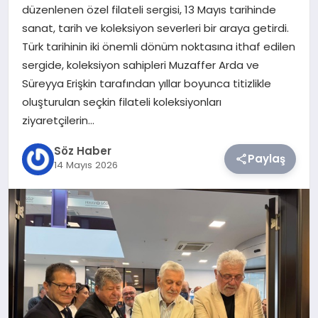
düzenlenen özel filateli sergisi, 13 Mayıs tarihinde
sanat, tarih ve koleksiyon severleri bir araya getirdi.
TEKNOLOJI
Türk tarihinin iki önemli dönüm noktasına ithaf edilen
sergide, koleksiyon sahipleri Muzaffer Arda ve
SIYASET
Süreyya Erişkin tarafından yıllar boyunca titizlikle
oluşturulan seçkin filateli koleksiyonları
YAŞAM
ziyaretçilerin…
Söz Haber
Paylaş
14 Mayıs 2026