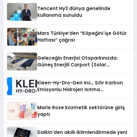
Tencent Hy3 dünya genelinde
kullanıma sunuldu
Mars Türkiye’den “Köpeğini İşe Götür
Haftası” çağrısı
Geleceğin Enerjisi Otoparkınızda:
Güneş Enerjili Carport (Solar
Otopark) Nedir?
Kleen-Hy-Dro-Gen Inc., Sıfır Karbon
Emisyonlu Hidrojen Isıtma
Teknolojisinde ISO ve TSSA
Düzenleyici Onaylarını Aldı
Marie Rose kozmetik sektörüne giriş
yaptı
Daikin’den akıllı iklimlendirmede yeni