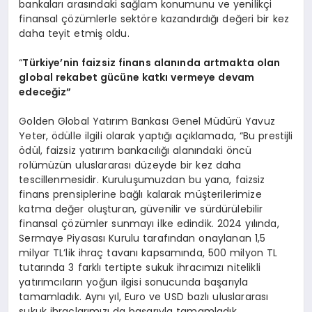
bankaları arasındaki sağlam konumunu ve yenilikçi
finansal çözümlerle sektöre kazandırdığı değeri bir kez
daha teyit etmiş oldu.
“
T
ürkiye’nin
faizsiz finans alanında artmakta olan
global rekabet gücüne katkı vermeye devam
edeceğiz”
Golden Global Yatırım Bankası Genel Müdürü Yavuz
Yeter, ödülle ilgili olarak yaptığı açıklamada, “Bu prestijli
ödül, faizsiz yatırım bankacılığı alanındaki öncü
rolümüzün uluslararası düzeyde bir kez daha
tescillenmesidir. Kuruluşumuzdan bu yana, faizsiz
finans prensiplerine bağlı kalarak müşterilerimize
katma değer oluşturan, güvenilir ve sürdürülebilir
finansal çözümler sunmayı ilke edindik. 2024 yılında,
Sermaye Piyasası Kurulu tarafından onaylanan 1,5
milyar TL’lik ihraç tavanı kapsamında, 500 milyon TL
tutarında 3 farklı tertipte sukuk ihracımızı nitelikli
yatırımcıların yoğun ilgisi sonucunda başarıyla
tamamladık. Aynı yıl, Euro ve USD bazlı uluslararası
sukuk ihraçlarımızı da başarıyla tamamladık.