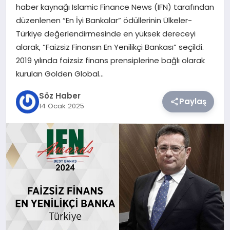
haber kaynağı Islamic Finance News (IFN) tarafından
düzenlenen “En İyi Bankalar” ödüllerinin Ülkeler-
TEKNOLOJI
Türkiye değerlendirmesinde en yüksek dereceyi
alarak, “Faizsiz Finansın En Yenilikçi Bankası” seçildi.
SIYASET
2019 yılında faizsiz finans prensiplerine bağlı olarak
kurulan Golden Global…
YAŞAM
Söz Haber
Paylaş
14 Ocak 2025