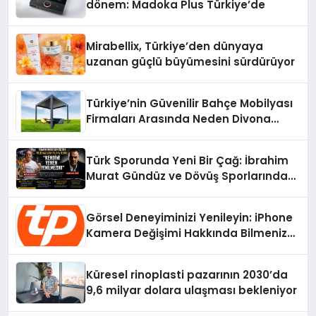
dönem: Madoka Plus Türkiye’de
Mirabellix, Türkiye’den dünyaya
uzanan güçlü büyümesini sürdürüyor
Türkiye’nin Güvenilir Bahçe Mobilyası
Firmaları Arasında Neden Divona
Home Tercih Ediliyor?
Türk Sporunda Yeni Bir Çağ: İbrahim
Murat Gündüz ve Dövüş Sporlarında
Radikal Devrim
Görsel Deneyiminizi Yenileyin: iPhone
Kamera Değişimi Hakkında Bilmeniz
Gerekenler
Küresel rinoplasti pazarının 2030’da
9,6 milyar dolara ulaşması bekleniyor