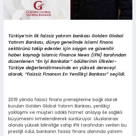
Türkiye
’
nin ilk faizsiz yatırım bankası
Golden Global
Yat
ırım Bankası, dünya genelinde İslami finans
sekt
ö
rünü takip edenler için saygın ve güvenilir
haber kaynağı
Islamic Finance News (IFN) taraf
ından
düzenlenen
“
En
İyi Bankalar” ödüllerinin
Ü
lkeler-
Türkiye değerlendirmesinde en yüksek dereceyi
alarak,
“
Faizsiz Finansın En Yenilikçi Bankası” seçildi.
2019 yılında faizsiz finans prensiplerine bağlı olarak
kurulan Golden Global Yatırım Bankası, yenilikçi
yaklaşımı ve müşteri odaklı hizmet anlayışı ile sağlıklı
büyümesini ivmelendirerek sürdürüyor. Uluslararası
alanda yüksek bilinirliğe sahip IFN tarafından verilen bu
prestijli ödül, bankanın faizsiz finans alanında yatırım