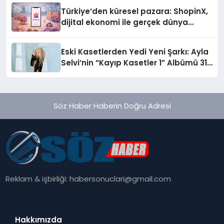
Türkiye’den küresel pazara: ShopinX,
dijital ekonomi ile gerçek dünya
alışverişini bir araya getirmeyi
hedefliyor
Eski Kasetlerden Yedi Yeni Şarkı: Ayla
Selvi’nin “Kayıp Kasetler 1” Albümü 31
Temmuz’da Çıktı
Söz Haber Haberin Doğru Adresi
Reklam & işbirliği:
habersonuclari@gmail.com
Hakkımızda