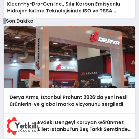
Kleen-Hy-Dro-Gen Inc., Sıfır Karbon Emisyonlu
Hidrojen Isıtma Teknolojisinde ISO ve TSSA
Düzenleyici Onaylarını Aldı
Son Dakika
Derya Arms, İstanbul Prohunt 2026’da yeni nesil
ürünlerini ve global marka vizyonunu sergiledi
Evdeki Dengeyi Koruyan Görünmez
Eller: İstanbul’un Beş Farklı Semtinde
Teknik Servis Gerçeği