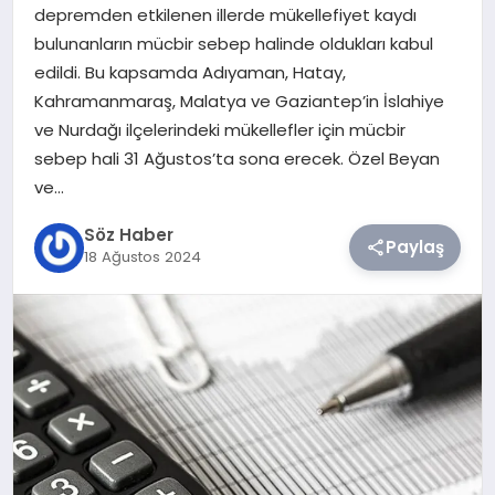
depremden etkilenen illerde mükellefiyet kaydı
bulunanların mücbir sebep halinde oldukları kabul
TEKNOLOJI
edildi. Bu kapsamda Adıyaman, Hatay,
Kahramanmaraş, Malatya ve Gaziantep’in İslahiye
SIYASET
ve Nurdağı ilçelerindeki mükellefler için mücbir
sebep hali 31 Ağustos’ta sona erecek. Özel Beyan
YAŞAM
ve…
Söz Haber
Paylaş
18 Ağustos 2024