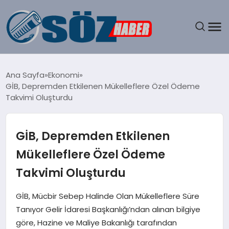
GÜNDEM
Ana Sayfa
Ekonomi
GİB, Depremden Etkilenen Mükelleflere Özel Ödeme
SPOR
Takvimi Oluşturdu
MAGAZIN
GİB, Depremden Etkilenen
EKONOMI
Mükelleflere Özel Ödeme
Takvimi Oluşturdu
EĞITIM
GİB, Mücbir Sebep Halinde Olan Mükelleflere Süre
SAĞLIK
Tanıyor Gelir İdaresi Başkanlığı’ndan alınan bilgiye
göre, Hazine ve Maliye Bakanlığı tarafından
DÜNYA