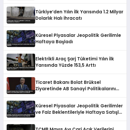
Türkiye’den Yılın İlk Yarısında 1.2 Milyar
Dolarlık Halı İhracatı
Küresel Piyasalar Jeopolitik Gerilimle
Haftaya Başladı
Elektrikli Araç Şarj Tüketimi Yılın İlk
Yarısında Yüzde 153,5 Arttı
Ticaret Bakanı Bolat Brüksel
Ziyaretinde AB Sanayi Politikalarını
Masaya Yatıracak
Küresel Piyasalar Jeopolitik Gerilimler
ve Faiz Beklentileriyle Haftaya Satışla
Başladı
TCMB Mayıs Ayı Cari Açık Verilerini