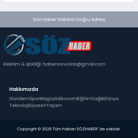
Söz Haber Haberin Doğru Adresi
Reklam & işbirliği:
habersonuclari@gmail.com
Hakkımızda
Gündem
Spor
Magazin
Ekonomi
Eğitim
Sağlık
Dünya
Teknoloji
Siyaset
Yaşam
Copyright © 2025 Tüm hakları SÖZHABER 'de saklıdır.