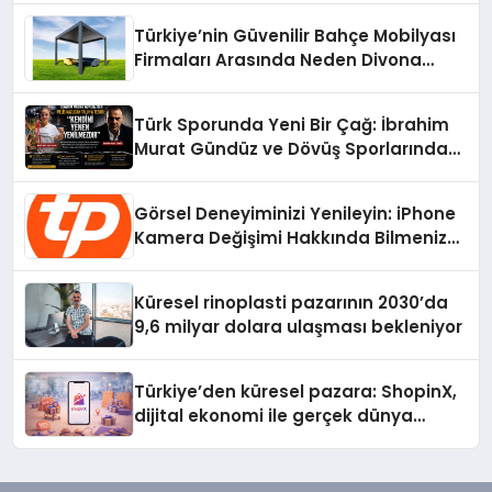
Türkiye’nin Güvenilir Bahçe Mobilyası
Firmaları Arasında Neden Divona
Home Tercih Ediliyor?
Türk Sporunda Yeni Bir Çağ: İbrahim
Murat Gündüz ve Dövüş Sporlarında
Radikal Devrim
Görsel Deneyiminizi Yenileyin: iPhone
Kamera Değişimi Hakkında Bilmeniz
Gerekenler
Küresel rinoplasti pazarının 2030’da
9,6 milyar dolara ulaşması bekleniyor
Türkiye’den küresel pazara: ShopinX,
dijital ekonomi ile gerçek dünya
alışverişini bir araya getirmeyi
hedefliyor