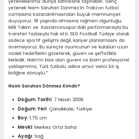
yeteneklerimiz dünya sahnesine taşınabilir. Genç
yetenek Naim Saruhan Dönmez’in Trabzon futbol
camiasına kazandırılmasından büyük memnuniyet
duyuyoruz. 18 yaşında olmasına rağmen olgunluğu,
Milli Takım ve Kastamonuspor’daki performansıyla bu
transferi fazlasıyla hak etti. SEG Football Türkiye olarak
sadece sportif gelişimi değil, kariyer planlamasını da
önemsiyoruz. Bu süreçte oyuncunun ve kulübün uzun
vadeli hedeflerini gözeterek, güven ve şeffaflıkla
ilerledik. Naim’in bize olan güveni ve bizim profesyonel
yaklaşımımız, Türk futbolu adına umut verici bir iş
birliğine dönüştü.”
Naim Saruhan Dönmez Kimdir?
Doğum Tarihi
: 7 Nisan 2006
Doğum Yeri
: Çanakkale, Türkiye
Boy
: 1.75 cm
Mevki
: Merkez Orta Saha
Ayağı
: Sağ