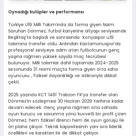
Oynadığı kulüpler ve performansı
Türkiye U19 Milli Takım’ında da forma giyen Naim
Saruhan Dönmez, futbol kariyerine altyapı seviyesinde
Beşiktaş’ta başladı ve sonrasında Konyaspor u19
takımına transfer oldu. Ardından Kastamonuspor’da
profesyonel seviyeye adım atan futbolcunun genç
yaşına rağmen yüksek sayıda maç tecrübesi
bulunuyor. Milli takımlar dahil toplamda 2024–2025
sezonunda 31 resmi maçta forma giyen orta saha
oyuncusu , fiziksel dayanıklılığı ve istikrarıyla dikkat
çekti.
2025 yazında KCT 1461 Trabzon FK’ya transfer olan
Dönmez’in sözleşmesi 30 Haziran 2029 tarihine kadar
devam edecek. Genç yaşına rağmen orta sahada
oyun kurucu ve savunma yönü kuvvetli bir profil çizen
Dönmez, hem fiziksel direnci hem de oyun görüşü ile
ön plana çıkıyor. Teknik kapasitesinin yanı sıra liderlik
özellikleri ve karakteri ile de dikkat çekiyor.