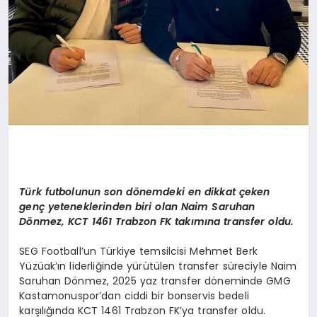
Türk futbolunun son d
ö
nemdeki en dikkat ç
eken
gen
ç yeteneklerinden biri olan Naim Saruhan
D
ö
nmez, KCT 1461 Trabzon FK takımına transfer oldu.
SEG Football’un Türkiye temsilcisi Mehmet Berk
Yüzüak’ın liderliğinde yürütülen transfer süreciyle Naim
Saruhan Dönmez, 2025 yaz transfer döneminde GMG
Kastamonuspor’dan ciddi bir bonservis bedeli
karşılığında KCT 1461 Trabzon FK’ya transfer oldu.