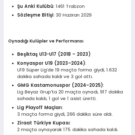
Şu Anki Kulübü
: 1461 Trabzon
S
ö
zleşme Bitişi
: 30 Haziran 2029
Oynadığı Kulüpler ve Performansı
Beşiktaş U13-U17 (2018 – 2023)
Konyaspor U19 (2023–
2024)
:
U19 Süper Lig’de 19 maçta forma giydi, 1.632
dakika sahada kaldı ve 3 gol attı.
GMG Kastamonuspor (2024–2025)
:
Lig Beyaz Grup’ta 20 maçta oynadı, 917 dakika
sahada kaldı, 1 gol ve 1 asist üretti.
Lig Playoff Ma
çları
:
3 maçta forma giydi, 266 dakika süre aldı.
Ziraat Türkiye Kupası
:
2 maçta oynayarak 175 dakika sahada kaldı.