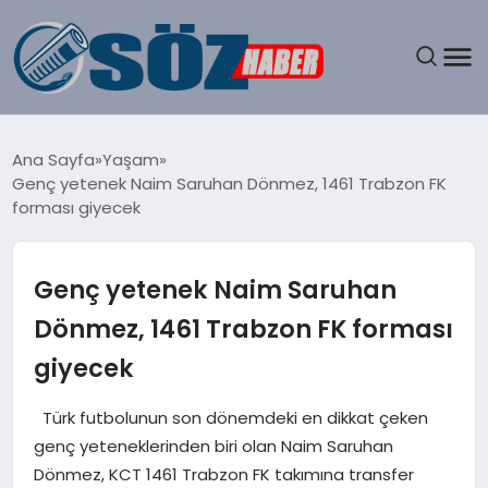
GÜNDEM
Ana Sayfa
Yaşam
Genç yetenek Naim Saruhan Dönmez, 1461 Trabzon FK
SPOR
forması giyecek
MAGAZIN
Genç yetenek Naim Saruhan
EKONOMI
Dönmez, 1461 Trabzon FK forması
giyecek
EĞITIM
Türk futbolunun son dönemdeki en dikkat çeken
SAĞLIK
genç yeteneklerinden biri olan Naim Saruhan
Dönmez, KCT 1461 Trabzon FK takımına transfer
DÜNYA