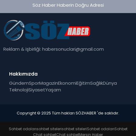
Söz Haber Haberin Doğru Adresi
Reklam & işbirliği:
habersonuclari@gmail.com
Hakkımızda
Gündem
Spor
Magazin
Ekonomi
Eğitim
Sağlık
Dünya
Teknoloji
Siyaset
Yaşam
Copyright © 2025 Tüm hakları SÖZHABER 'de saklıdır.
Sohbet odaları
sohbet siteleri
sohbet siteleri
Sohbet odaları
Sohbet
Chat sohbet
Chat sohbet
Mersin Haber