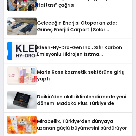
Haftası” çağrısı
Geleceğin Enerjisi Otoparkınızda:
Güneş Enerjili Carport (Solar
Otopark) Nedir?
Kleen-Hy-Dro-Gen Inc., Sıfır Karbon
Emisyonlu Hidrojen Isıtma
Teknolojisinde ISO ve TSSA
Düzenleyici Onaylarını Aldı
Marie Rose kozmetik sektörüne giriş
yaptı
Daikin’den akıllı iklimlendirmede yeni
dönem: Madoka Plus Türkiye’de
Mirabellix, Türkiye’den dünyaya
uzanan güçlü büyümesini sürdürüyor