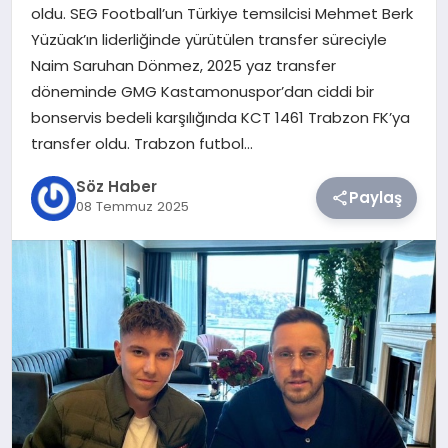
oldu. SEG Football’un Türkiye temsilcisi Mehmet Berk
Yüzüak’ın liderliğinde yürütülen transfer süreciyle
TEKNOLOJI
Naim Saruhan Dönmez, 2025 yaz transfer
döneminde GMG Kastamonuspor’dan ciddi bir
SIYASET
bonservis bedeli karşılığında KCT 1461 Trabzon FK’ya
transfer oldu. Trabzon futbol…
YAŞAM
Söz Haber
Paylaş
08 Temmuz 2025