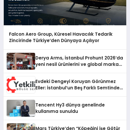
Falcon Aero Group, Küresel Havacılık Tedarik
Zincirinde Türkiye’den Dünyaya Açılıyor
Derya Arms, İstanbul Prohunt 2026’da
yeni nesil ürünlerini ve global marka
vizyonunu sergiledi
Evdeki Dengeyi Koruyan Görünmez
Eller: İstanbul’un Beş Farklı Semtinde
Teknik Servis Gerçeği
Tencent Hy3 dünya genelinde
kullanıma sunuldu
Mars Türkiye’den “Köpeğini İşe Götür