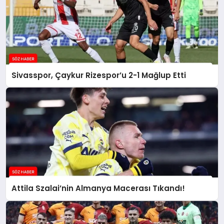
Sivasspor, Çaykur Rizespor’u 2-1 Mağlup Etti
Attila Szalai’nin Almanya Macerası Tıkandı!