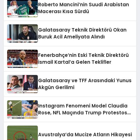
Roberto Mancini’nin Suudi Arabistan
Macerası Kısa Sürdü
Galatasaray Teknik Direktörü Okan
Buruk Acil Ameliyata Alındı
Fenerbahçe’nin Eski Teknik Direktörü
İsmail Kartal’a Gelen Teklifler
Galatasaray ve TFF Arasındaki Yunus
Akgün Gerilimi
Instagram Fenomeni Model Claudia
Rose, NFL Maçında Trump Protestosu
Yaptı
Avustralya’da Mucize Atların Hikayesi