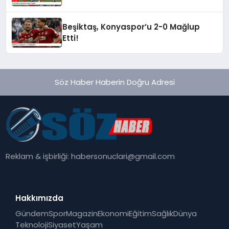
Beşiktaş, Konyaspor’u 2-0 Mağlup
Etti!
Söz Haber Haberin Doğru Adresi
Reklam & işbirliği:
habersonuclari@gmail.com
Hakkımızda
Gündem
Spor
Magazin
Ekonomi
Eğitim
Sağlık
Dünya
Teknoloji
Siyaset
Yaşam