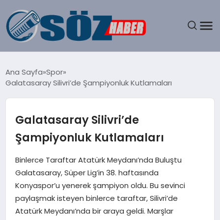
GÜNDEM
Ana Sayfa
Spor
Galatasaray Silivri’de Şampiyonluk Kutlamaları
SPOR
MAGAZIN
Galatasaray Silivri’de
Şampiyonluk Kutlamaları
EKONOMI
Binlerce Taraftar Atatürk Meydanı’nda Buluştu
EĞITIM
Galatasaray, Süper Lig’in 38. haftasında
Konyaspor’u yenerek şampiyon oldu. Bu sevinci
SAĞLIK
paylaşmak isteyen binlerce taraftar, Silivri’de
Atatürk Meydanı’nda bir araya geldi. Marşlar
DÜNYA