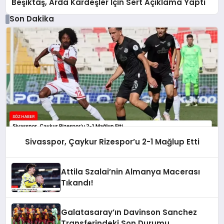
Beşiktaş, Arda Kardeşler İçin Sert Açıklama Yaptı
Son Dakika
Sivasspor, Çaykur Rizespor’u 2-1 Mağlup Etti
Attila Szalai’nin Almanya Macerası
Tıkandı!
Galatasaray’ın Davinson Sanchez
Transferindeki Son Durumu