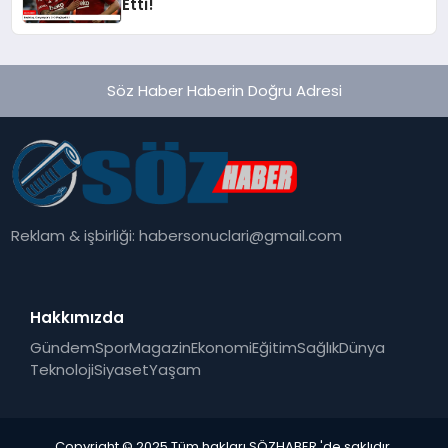
Etti!
Söz Haber Haberin Doğru Adresi
Reklam & işbirliği:
habersonuclari@gmail.com
Hakkımızda
Gündem
Spor
Magazin
Ekonomi
Eğitim
Sağlık
Dünya
Teknoloji
Siyaset
Yaşam
Copyright © 2025 Tüm hakları SÖZHABER 'de saklıdır.