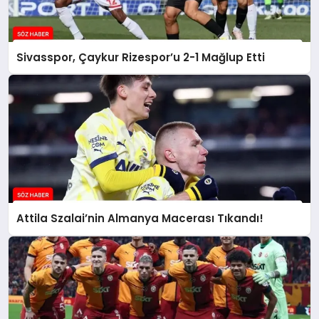
Sivasspor, Çaykur Rizespor’u 2-1 Mağlup Etti
Attila Szalai’nin Almanya Macerası Tıkandı!