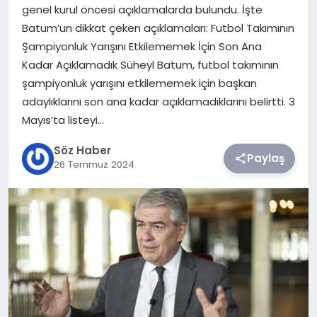
genel kurul öncesi açıklamalarda bulundu. İşte
Batum’un dikkat çeken açıklamaları: Futbol Takımının
TEKNOLOJI
Şampiyonluk Yarışını Etkilememek İçin Son Ana
Kadar Açıklamadık Süheyl Batum, futbol takımının
SIYASET
şampiyonluk yarışını etkilememek için başkan
adaylıklarını son ana kadar açıklamadıklarını belirtti. 3
YAŞAM
Mayıs’ta listeyi…
Söz Haber
Paylaş
26 Temmuz 2024