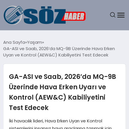
GÜNDEM
Ana Sayfa
Yaşam
GA-ASI ve Saab, 2026’da MQ-9B Üzerinde Hava Erken
SPOR
Uyarı ve Kontrol (AEW&C) Kabiliyetini Test Edecek
MAGAZIN
GA-ASI ve Saab, 2026’da MQ-9B
EKONOMI
Üzerinde Hava Erken Uyarı ve
Kontrol (AEW&C) Kabiliyetini
EĞITIM
Test Edecek
SAĞLIK
İki havacılık lideri, Hava Erken Uyarı ve Kontrol
DÜNYA
sistemlerini insansız hava araçlarına taşımak için