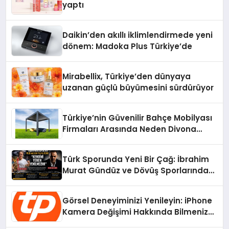
yaptı
Daikin’den akıllı iklimlendirmede yeni
dönem: Madoka Plus Türkiye’de
Mirabellix, Türkiye’den dünyaya
uzanan güçlü büyümesini sürdürüyor
Türkiye’nin Güvenilir Bahçe Mobilyası
Firmaları Arasında Neden Divona
Home Tercih Ediliyor?
Türk Sporunda Yeni Bir Çağ: İbrahim
Murat Gündüz ve Dövüş Sporlarında
Radikal Devrim
Görsel Deneyiminizi Yenileyin: iPhone
Kamera Değişimi Hakkında Bilmeniz
Gerekenler