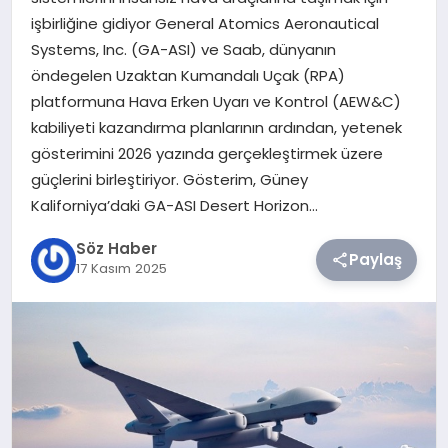
işbirliğine gidiyor General Atomics Aeronautical
TEKNOLOJI
Systems, Inc. (GA-ASI) ve Saab, dünyanın
öndegelen Uzaktan Kumandalı Uçak (RPA)
SIYASET
platformuna Hava Erken Uyarı ve Kontrol (AEW&C)
kabiliyeti kazandırma planlarının ardından, yetenek
YAŞAM
gösterimini 2026 yazında gerçekleştirmek üzere
güçlerini birleştiriyor. Gösterim, Güney
Kaliforniya’daki GA-ASI Desert Horizon…
Söz Haber
Paylaş
17 Kasım 2025