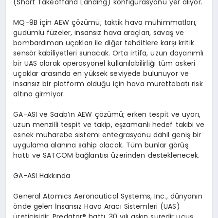
(
Short
Takeoff
and
Landing
) konfigürasyonu yer alıyor.
MQ-9B
i
ç
in AEW
çözümü; taktik hava mühimmatları,
güdümlü füzeler, insansız hava araçları, savaş ve
bombardıman uçakları
ile di
ğer
tehditlere karşı kritik
sens
ö
r kabiliyetleri sunacak. Orta irtifa, uzun dayanımlı
bir UAS olarak operasyonel kullanılabilirliği tüm askeri
uçaklar arasında en yüksek seviyede bulunuyor ve
insansız bir platform olduğu için hava mürettebatı risk
altına girmiyor.
GA-ASI ve Saab’ın AEW çözümü; erken tespit ve uyarı,
uzun menzilli tespit ve takip, eşzamanlı hedef takibi ve
esnek muharebe sistemi entegrasyonu dahil geniş bir
uygulama alanına sahip olacak. Tüm bunlar g
ö
rüş
hatt
ı ve SATCOM bağlantısı üzerinden desteklenecek.
GA-ASI Hakkında
General Atomics
Aeronautical
Systems, Inc., d
ünyanın
ö
nde
gelen İnsansız Hava Aracı Sistemleri (UAS)
üreticisidir.
Predator
®
hatt
ı, 30 yılı aşkın süredir uçuş