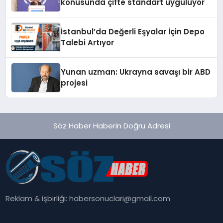
konusunda çifte standart uyguluyor
İstanbul’da Değerli Eşyalar İçin Depo
Talebi Artıyor
Yunan uzman: Ukrayna savaşı bir ABD
projesi
Söz Haber Haberin Doğru Adresi
Reklam & işbirliği:
habersonuclari@gmail.com