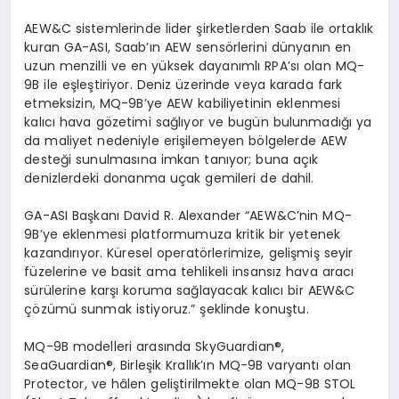
AEW&C sistemlerinde lider şirketlerden Saab ile ortaklık
kuran GA-ASI, Saab’ın AEW
sens
ö
rlerini
dünyanın en
uzun menzilli ve en yüksek dayanımlı RPA
’
sı
olan MQ-
9B ile eşleştiriyor. Deniz üzerinde veya karada fark
etmeksizin, MQ-9B
’
ye AEW kabiliyetinin eklenmesi
kalıcı hava g
ö
zetimi
sağlıyor ve bugün bulunmadığı ya
da maliyet nedeniyle erişilemeyen b
ö
lgelerde
AEW
desteği sunulmasına imkan tanıyor; buna açık
denizlerdeki donanma uçak gemileri de dahil.
GA-ASI Başkanı
David R. Alexander
“
AEW&C
’
nin
MQ-
9B
’
ye eklenmesi platformumuza kritik bir yetenek
kazandırıyor.
Kü
resel operat
ö
rlerimize
, gelişmiş seyir
füzelerine ve basit ama tehlikeli insansız hava aracı
sürülerine karşı koruma sağlayacak kalıcı bir AEW&C
çözümü sunmak istiyoruz.” şeklinde konuştu.
MQ-9B modelleri arası
nda SkyGuardian
®
,
SeaGuardian
®, Birleşik Krallık’ın MQ-9B varyantı olan
Protector
, ve hâlen geliştirilmekte olan MQ-9B STOL