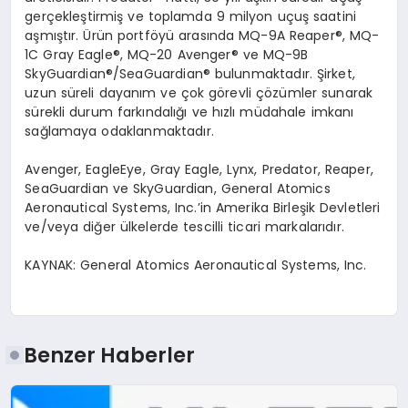
gerçekleştirmiş ve toplamda 9 milyon uçuş saatini
aşmıştır.
Ü
rün
portf
ö
yü
arası
nda MQ-9A Reaper
®
, MQ-
1C Gray Eagle
®
, MQ-20 Avenger
®
ve MQ-9B
SkyGuardian
®
/SeaGuardian
® bulunmaktadır. Şirket,
uzun süreli dayanım ve ç
ok
g
ö
revli
çözümler sunarak
sürekli durum farkı
ndal
ığı
ve
h
ızlı
müdahale imkanı
sağlamaya odaklanmaktadır.
Avenger, EagleEye, Gray Eagle, Lynx, Predator, Reaper,
SeaGuardian ve SkyGuardian, General Atomics
Aeronautical Systems, Inc.
’
in Amerika Birleşik Devletleri
ve/veya diğer ülkelerde tescilli ticari markalarıdır.
KAYNAK:
General Atomics
Aeronautical
Systems, Inc.
Benzer Haberler