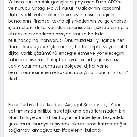
Yatırım turuna dair görüşlerini paylaşan Fuze CEO’su
ve Kurucu Ortağı Mo Ali Yusuf, “Galaxy’nin kapsamlı
dijital varlık yeteneklerinin ve e&’in eşsiz iş ağının;
bankaların, finansal teknoloji şirketlerinin ve geleneksel
işletmelerin dijital varlıkları sorunsuz bir şekilde entegre
etmesini hızlandırma misyonumuza katkıda
bulunacağına inanıyoruz. Önümüzdeki 1 yıl içinde her
finans kuruluşu ve işletmenin, bir tür kripto veya stabil
dijital varlık çözümünü entegre etmeye yöneleceğini
tahmin ediyoruz. Talepte büyük bir artış görüyoruz.
Seri A yatırım turumuzun bölgesel dijital varlık
benimsemesine ivme kazandıracağına inancımız tam”
dedi.
Fuze Türkiye Ülke Müdürü Ayşegül Şensoy ise, “Yeni
yatırımımızla birlikte, stratejik ana pazarlarımızdan biri
olan Türkiye’de hızlı bir büyüme hedefliyor, bölgedeki
gücümüzü buraya taşıyarak ekosisteme katma değer
sağlamayı amaçlıyoruz” ifadelerini kullandı.