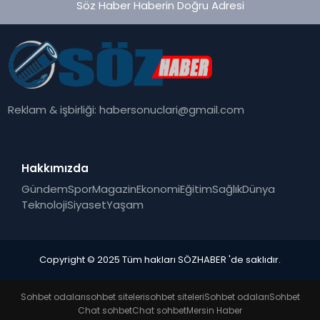
Söz Haber Haberin Doğru Adresi
Reklam & işbirliği:
habersonuclari@gmail.com
Hakkımızda
Gündem
Spor
Magazin
Ekonomi
Eğitim
Sağlık
Dünya
Teknoloji
Siyaset
Yaşam
Copyright © 2025 Tüm hakları SÖZHABER 'de saklıdır.
Sohbet odaları
sohbet siteleri
sohbet siteleri
Sohbet odaları
Sohbet
Chat sohbet
Chat sohbet
Mersin Haber