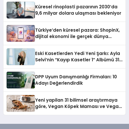
Küresel rinoplasti pazarının 2030’da
9,6 milyar dolara ulaşması bekleniyor
Türkiye’den küresel pazara: ShopinX,
dijital ekonomi ile gerçek dünya
alışverişini bir araya getirmeyi
hedefliyor
Eski Kasetlerden Yedi Yeni Şarkı: Ayla
Selvi’nin “Kayıp Kasetler 1” Albümü 31
Temmuz’da Çıktı
DPP Uyum Danışmanlığı Firmaları: 10
Adayı Değerlendirdik
Yeni yapilan 31 bilimsel araştırmaya
göre, Vegan Köpek Maması ve Vegan
Kedi Mamasının İyi Sindirildiğini
Ortaya Koydu