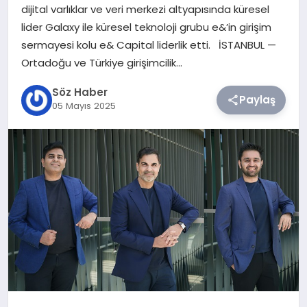
dijital varlıklar ve veri merkezi altyapısında küresel
lider Galaxy ile küresel teknoloji grubu e&’in girişim
TEKNOLOJI
sermayesi kolu e& Capital liderlik etti. İSTANBUL —
Ortadoğu ve Türkiye girişimcilik…
SIYASET
Söz Haber
Paylaş
YAŞAM
05 Mayıs 2025