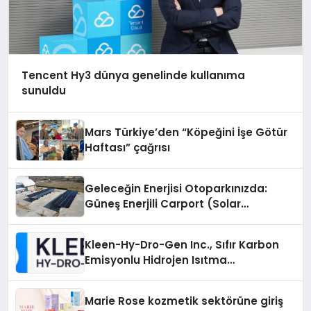
Tencent Hy3 dünya genelinde kullanıma
sunuldu
Mars Türkiye’den “Köpeğini İşe Götür
Haftası” çağrısı
Geleceğin Enerjisi Otoparkınızda:
Güneş Enerjili Carport (Solar
Otopark) Nedir?
Kleen-Hy-Dro-Gen Inc., Sıfır Karbon
Emisyonlu Hidrojen Isıtma
Teknolojisinde ISO ve TSSA
Düzenleyici Onaylarını Aldı
Marie Rose kozmetik sektörüne giriş