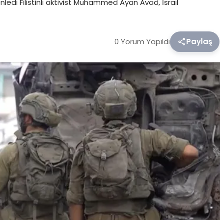
ledi Filistinli aktivist Muhammed Ayan Avad, İsrail
0 Yorum Yapıldı
Paylaş