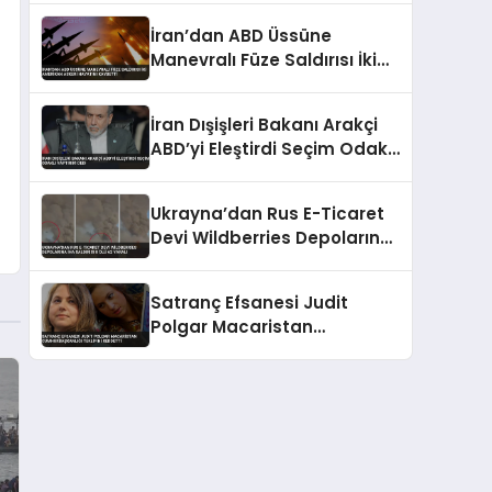
İran’dan ABD Üssüne
Manevralı Füze Saldırısı İki
Amerikan Askeri Hayatını
Kaybetti
İran Dışişleri Bakanı Arakçi
ABD’yi Eleştirdi Seçim Odaklı
Yaptırım Dedi
Ukrayna’dan Rus E-Ticaret
Devi Wildberries Depolarına
İHA Saldırısı 8 Ölü 62 Yaralı
Satranç Efsanesi Judit
Polgar Macaristan
Cumhurbaşkanlığı Teklifini
Reddetti