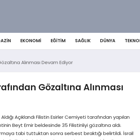
AZIN
EKONOMI
EĞITIM
SAĞLIK
DÜNYA
TEKNO
dan Gözaltına Alınması Devam Ediyor
 Tarafından Gözaltına Alınması
ına Aldığı Açıklandı Filistin Esirler Cemiyeti tarafından yapılan
ntinin Beyt Emir beldesinde 35 Filistinliyi gözaltına aldı.
urmaya tabi tuttuktan sonra serbest bıraktığı belirtildi. İsrail