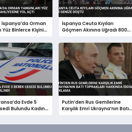
e İspanya’da Orman
İspanya Ceuta Kıyıları
 Yüz Binlerce Kişinin
Göçmen Akınına Uğradı 800
ne Yol Açtı
Kişi Denize Düştü
ransa’da Evde 5
Putin’den Rus Gemilerine
sedi Bulundu Kadın
Karşılık Emri Ukrayna’nın Batı
 Alındı
Toprakları Hakkında İddialı
Açıklama