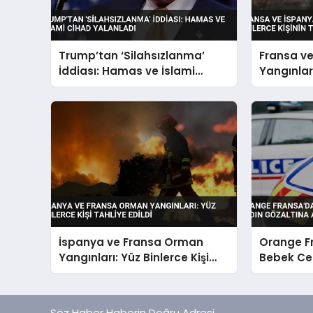
Trump’tan ‘Silahsızlanma’
Fransa v
İddiası: Hamas ve İslami
Yangınları
Cihad Yalanladı
Tahliyesi
İspanya ve Fransa Orman
Orange F
Yangınları: Yüz Binlerce Kişi
Bebek Ce
Tahliye Edildi
Gözaltına
Söz Haber Haberin Doğru Adresi