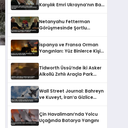
Karşılık Emri Ukrayna’nın Batı
Toprakları Hakkında İddialı
Açıklama
Netanyahu Fetterman
Görüşmesinde Şortlu
Senatörün Dikkat Çeken
Tavırları
İspanya ve Fransa Orman
Yangınları: Yüz Binlerce Kişi
Tahliye Edildi
Tidworth Üssü’nde İki Asker
Alkollü Zırhlı Araçla Park
Halindeki Taşıtlara Çarptı
Wall Street Journal: Bahreyn
ve Kuveyt, İran’a Gizlice
Savaş Uçakları Gönderdi
İddiası
Çin Havalimanı’nda Yolcu
Uçağında Batarya Yangını