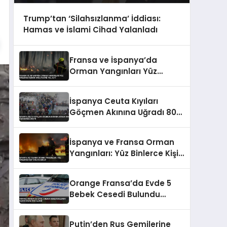
Trump’tan ‘Silahsızlanma’ İddiası:
Hamas ve İslami Cihad Yalanladı
Fransa ve İspanya’da
Orman Yangınları Yüz
Binlerce Kişinin Tahliyesine
Yol Açtı
İspanya Ceuta Kıyıları
Göçmen Akınına Uğradı 800
Kişi Denize Düştü
İspanya ve Fransa Orman
Yangınları: Yüz Binlerce Kişi
Tahliye Edildi
Orange Fransa’da Evde 5
Bebek Cesedi Bulundu
Kadın Gözaltına Alındı
Putin’den Rus Gemilerine