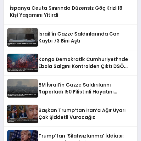
İspanya Ceuta Sınırında Düzensiz Göç Krizi 18
Kişi Yaşamını Yitirdi
İsrail’in Gazze Saldırılarında Can
Kaybı 73 Bini Aştı
Kongo Demokratik Cumhuriyeti’nde
Ebola Salgını Kontrolden Çıktı DSÖ
Uyardı
BM İsrail’in Gazze Saldırılarını
Raporladı 150 Filistinli Hayatını
Kaybetti
Başkan Trump’tan İran’a Ağır Uyarı
Çok Şiddetli Vuracağız
Trump’tan ‘Silahsızlanma’ İddiası: