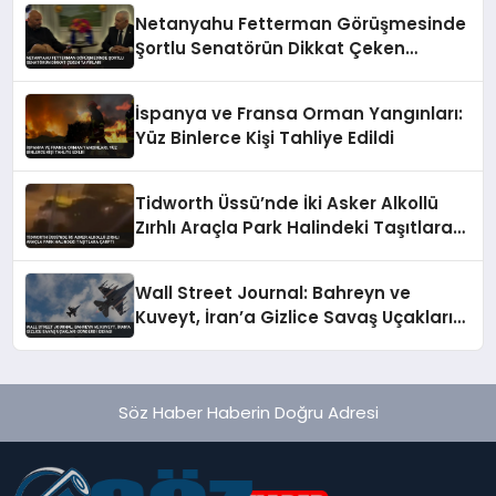
Netanyahu Fetterman Görüşmesinde
Şortlu Senatörün Dikkat Çeken
Tavırları
İspanya ve Fransa Orman Yangınları:
Yüz Binlerce Kişi Tahliye Edildi
Tidworth Üssü’nde İki Asker Alkollü
Zırhlı Araçla Park Halindeki Taşıtlara
Çarptı
Wall Street Journal: Bahreyn ve
Kuveyt, İran’a Gizlice Savaş Uçakları
Gönderdi İddiası
Söz Haber Haberin Doğru Adresi