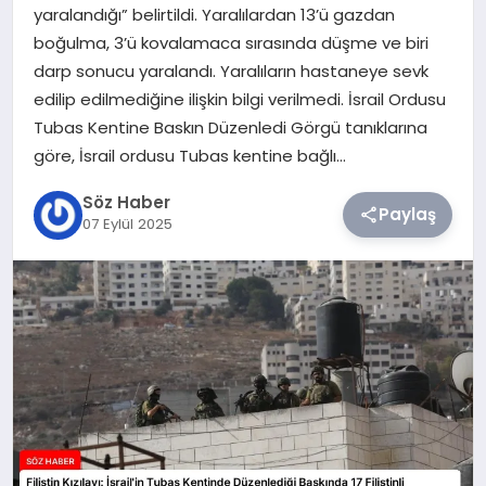
yaralandığı” belirtildi. Yaralılardan 13’ü gazdan
boğulma, 3’ü kovalamaca sırasında düşme ve biri
TEKNOLOJI
darp sonucu yaralandı. Yaralıların hastaneye sevk
edilip edilmediğine ilişkin bilgi verilmedi. İsrail Ordusu
SIYASET
Tubas Kentine Baskın Düzenledi Görgü tanıklarına
göre, İsrail ordusu Tubas kentine bağlı…
YAŞAM
Söz Haber
Paylaş
07 Eylül 2025