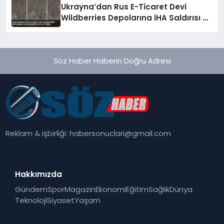
Ukrayna’dan Rus E-Ticaret Devi
Wildberries Depolarına İHA Saldırısı 8
Ölü 62 Yaralı
Söz Haber Haberin Doğru Adresi
Reklam & işbirliği:
habersonuclari@gmail.com
Hakkımızda
Gündem
Spor
Magazin
Ekonomi
Eğitim
Sağlık
Dünya
Teknoloji
Siyaset
Yaşam