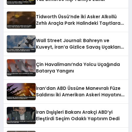
Tidworth Üssü’nde İki Asker Alkollü
Zırhlı Araçla Park Halindeki Taşıtlara
Çarptı
Wall Street Journal: Bahreyn ve
Kuveyt, İran’a Gizlice Savaş Uçakları
Gönderdi İddiası
Çin Havalimanı’nda Yolcu Uçağında
Batarya Yangını
İran’dan ABD Üssüne Manevralı Füze
Saldırısı İki Amerikan Askeri Hayatını
Kaybetti
İran Dışişleri Bakanı Arakçi ABD’yi
Eleştirdi Seçim Odaklı Yaptırım Dedi