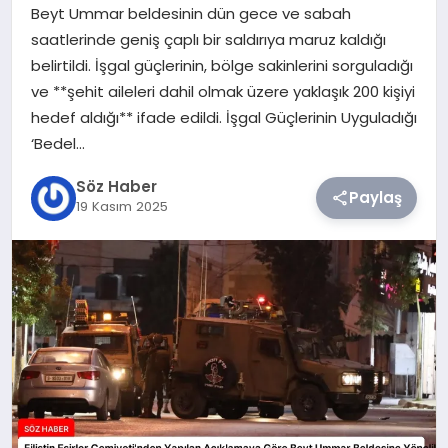
Beyt Ummar beldesinin dün gece ve sabah
saatlerinde geniş çaplı bir saldırıya maruz kaldığı
TEKNOLOJI
belirtildi. İşgal güçlerinin, bölge sakinlerini sorguladığı
ve **şehit aileleri dahil olmak üzere yaklaşık 200 kişiyi
SIYASET
hedef aldığı** ifade edildi. İşgal Güçlerinin Uyguladığı
‘Bedel…
YAŞAM
Söz Haber
Paylaş
19 Kasım 2025