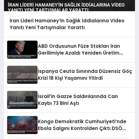
İran Lideri Hamaney’in Sağlık İddialarına Video
Yanıtı Yeni Tartışmalar Yarattı
ABD Ordusunun Füze Stokları İran
Gerilimiyle Azaldı Yeniden Üretim
Yıllar Sürebilir
İspanya Ceuta Sınırında Düzensiz Göç
Krizi 18 Kişi Yaşamını Yitirdi
İsrail’in Gazze Saldırılarında Can
Kaybı 73 Bini Aştı
Kongo Demokratik Cumhuriyeti’nde
Ebola Salgını Kontrolden Çıktı DSÖ
Uyardı