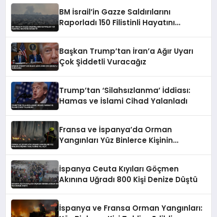
BM İsrail’in Gazze Saldırılarını
Raporladı 150 Filistinli Hayatını
Kaybetti
Başkan Trump’tan İran’a Ağır Uyarı
Çok Şiddetli Vuracağız
Trump’tan ‘Silahsızlanma’ İddiası:
Hamas ve İslami Cihad Yalanladı
Fransa ve İspanya’da Orman
Yangınları Yüz Binlerce Kişinin
Tahliyesine Yol Açtı
İspanya Ceuta Kıyıları Göçmen
Akınına Uğradı 800 Kişi Denize Düştü
İspanya ve Fransa Orman Yangınları: