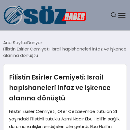
GÜNDEM
Ana Sayfa
Dünya
Filistin Esirler Cemiyeti: İsrail hapishaneleri infaz ve işkence
SPOR
alanına dönüştü
MAGAZIN
Filistin Esirler Cemiyeti: İsrail
EKONOMI
hapishaneleri infaz ve işkence
alanına dönüştü
EĞITIM
Filistin Esirler Cemiyeti, Ofer Cezaevi’nde tutulan 31
SAĞLIK
yaşındaki Filistinli tutuklu Azmi Nadir Ebu Halil’in sağlık
durumuna ilişkin endişeleri dile getirdi. Ebu Halil’in
DÜNYA