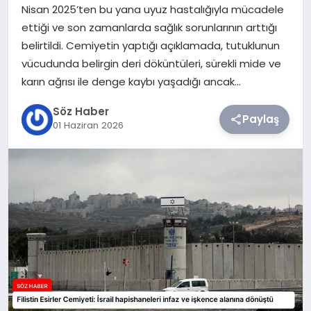
Nisan 2025’ten bu yana uyuz hastalığıyla mücadele
ettiği ve son zamanlarda sağlık sorunlarının arttığı
TEKNOLOJI
belirtildi. Cemiyetin yaptığı açıklamada, tutuklunun
vücudunda belirgin deri döküntüleri, sürekli mide ve
SIYASET
karın ağrısı ile denge kaybı yaşadığı ancak…
YAŞAM
Söz Haber
Paylaş
01 Haziran 2026