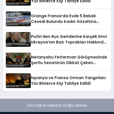
Yüz Binlerce Kişi Tahliye Edildi
Orange Fransa’da Evde 5 Bebek
Cesedi Bulundu Kadın Gözaltına
Alındı
Putin’den Rus Gemilerine Karşılık Emri
Ukrayna’nın Batı Toprakları Hakkında
İddialı Açıklama
Netanyahu Fetterman Görüşmesinde
Şortlu Senatörün Dikkat Çeken
Tavırları
İspanya ve Fransa Orman Yangınları:
Yüz Binlerce Kişi Tahliye Edildi
Söz Haber Haberin Doğru Adresi