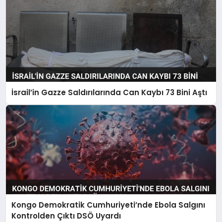
İsrail’in Gazze Saldırılarında Can Kaybı 73 Bini Aştı
Kongo Demokratik Cumhuriyeti’nde Ebola Salgını
Kontrolden Çıktı DSÖ Uyardı