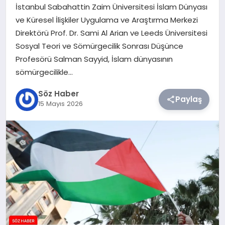
İstanbul Sabahattin Zaim Üniversitesi İslam Dünyası
ve Küresel İlişkiler Uygulama ve Araştırma Merkezi
TEKNOLOJI
Direktörü Prof. Dr. Sami Al Arian ve Leeds Üniversitesi
Sosyal Teori ve Sömürgecilik Sonrası Düşünce
SIYASET
Profesörü Salman Sayyid, İslam dünyasının
sömürgecilikle…
YAŞAM
Söz Haber
Paylaş
15 Mayıs 2026