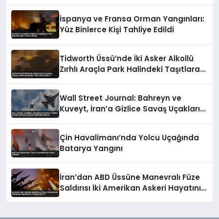
Tavırları
İspanya ve Fransa Orman Yangınları:
Yüz Binlerce Kişi Tahliye Edildi
Tidworth Üssü’nde İki Asker Alkollü
Zırhlı Araçla Park Halindeki Taşıtlara
Çarptı
Wall Street Journal: Bahreyn ve
Kuveyt, İran’a Gizlice Savaş Uçakları
Gönderdi İddiası
Çin Havalimanı’nda Yolcu Uçağında
Batarya Yangını
İran’dan ABD Üssüne Manevralı Füze
Saldırısı İki Amerikan Askeri Hayatını
Kaybetti