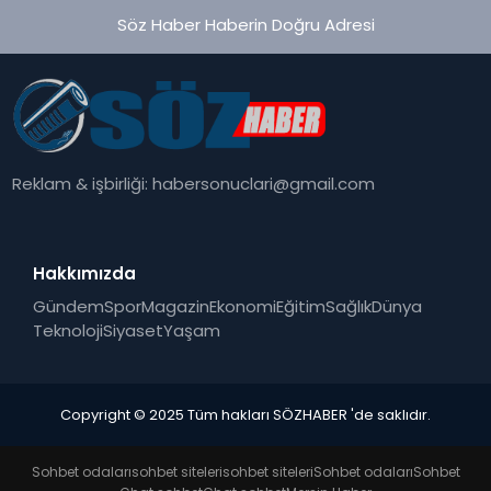
Söz Haber Haberin Doğru Adresi
Reklam & işbirliği:
habersonuclari@gmail.com
Hakkımızda
Gündem
Spor
Magazin
Ekonomi
Eğitim
Sağlık
Dünya
Teknoloji
Siyaset
Yaşam
Copyright © 2025 Tüm hakları SÖZHABER 'de saklıdır.
Sohbet odaları
sohbet siteleri
sohbet siteleri
Sohbet odaları
Sohbet