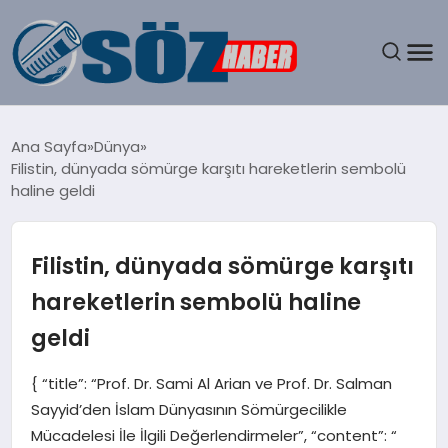
GÜNDEM
Ana Sayfa
Dünya
Filistin, dünyada sömürge karşıtı hareketlerin sembolü
SPOR
haline geldi
MAGAZIN
Filistin, dünyada sömürge karşıtı
EKONOMI
hareketlerin sembolü haline
geldi
EĞITIM
{ “title”: “Prof. Dr. Sami Al Arian ve Prof. Dr. Salman
SAĞLIK
Sayyid’den İslam Dünyasının Sömürgecilikle
Mücadelesi İle İlgili Değerlendirmeler”, “content”: “
DÜNYA