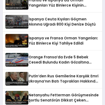
Fransa ve İspanya’da Orman
Yangınları Yüz Binlerce Kişinin
Tahliyesine Yol Açtı
İspanya Ceuta Kıyıları Göçmen
Akınına Uğradı 800 Kişi Denize Düştü
İspanya ve Fransa Orman Yangınları:
Yüz Binlerce Kişi Tahliye Edildi
Orange Fransa’da Evde 5 Bebek
Cesedi Bulundu Kadın Gözaltına
Alındı
Putin’den Rus Gemilerine Karşılık Emri
Ukrayna’nın Batı Toprakları Hakkında
İddialı Açıklama
Netanyahu Fetterman Görüşmesinde
Şortlu Senatörün Dikkat Çeken