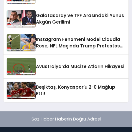
Galatasaray ve TFF Arasındaki Yunus
Akgün Gerilimi
Instagram Fenomeni Model Claudia
Rose, NFL Maçında Trump Protestosu
Yaptı
Avustralya’da Mucize Atların Hikayesi
Beşiktaş, Konyaspor’u 2-0 Mağlup
Etti!
Söz Haber Haberin Doğru Adresi