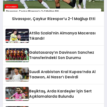
Sivasspor, Çaykur Rizespor’u 2-1 Mağlup Etti
Attila Szalai’nin Almanya Macerası
Tıkandı!
Galatasaray’ın Davinson Sanchez
Transferindeki Son Durumu
Suudi Arabistan Kral Kupası’nda Al
Taawon, Al Nassr’ı Devirdi
Beşiktaş, Arda Kardeşler İçin Sert
Açıklamalarda Bulundu