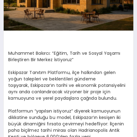
Muhammet Bakırcı: “Eğitim, Tarih ve Sosyal Yaşamı
Birleştiren Bir Merkez İstiyoruz”
Eskipazar Tanıtım Platformu,
ilçe halkından gelen
yoğun talepleri ve beklentileri gündeme
taşıyarak,
Eskipazar’ın tarihi ve ekonomik potansiyelini
aynı anda canlandıracak vizyoner bir proje için
kamuoyuna ve yerel paydaşlara çağrıda bulundu.
Platformun “yapılsın istiyoruz” diyerek kamuoyunun
dikkatine sunduğu bu model, Eskipazar’ın kesişen iki
büyük dinamiğini fırsata çevirmeyi hedefliyor: İlçenin
paha biçilmez tarihi mirası olan Hadrianopolis Antik
Kenti ve bölgeye 6.000’den fazla yeni