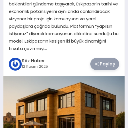
beklentileri gündeme taşıyarak, Eskipazar’ın tarihi ve
ekonomik potansiyelini aynı anda canlandıracak
TEKNOLOJI
vizyoner bir proje için kamuoyuna ve yerel
paydaşlara çağrıda bulundu. Platformun “yapılsın
SIYASET
istiyoruz” diyerek kamuoyunun dikkatine sunduğu bu
model, Eskipazar’ın kesişen iki büyük dinamiğini
YAŞAM
fırsata çevirmeyi…
Söz Haber
Paylaş
12 Kasım 2025