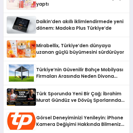
yaptı
Daikin’den akıllı iklimlendirmede yeni
dönem: Madoka Plus Türkiye’de
Mirabellix, Türkiye’den dünyaya
uzanan güçlü büyümesini sürdürüyor
Türkiye’nin Güvenilir Bahçe Mobilyası
Firmaları Arasında Neden Divona
Home Tercih Ediliyor?
Türk Sporunda Yeni Bir Çağ: İbrahim
Murat Gündüz ve Dövüş Sporlarında
Radikal Devrim
Görsel Deneyiminizi Yenileyin: iPhone
Kamera Değişimi Hakkında Bilmeniz
Gerekenler