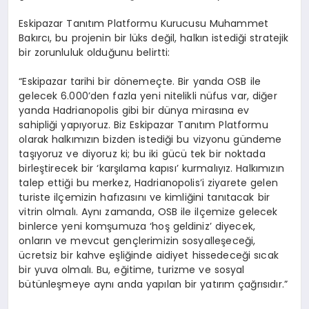
Eskipazar Tanıtım Platformu Kurucusu Muhammet
Bakırcı, bu projenin bir lüks değil, halkın istediği stratejik
bir zorunluluk olduğunu belirtti:
“Eskipazar tarihi bir dönemeçte. Bir yanda OSB ile
gelecek 6.000’den fazla yeni nitelikli nüfus var, diğer
yanda Hadrianopolis gibi bir dünya mirasına ev
sahipliği yapıyoruz. Biz Eskipazar Tanıtım Platformu
olarak
halkımızın bizden istediği bu vizyonu gündeme
taşıyoruz
ve diyoruz ki; bu iki gücü tek bir noktada
birleştirecek bir ‘karşılama kapısı’ kurmalıyız. Halkımızın
talep ettiği bu merkez, Hadrianopolis’i ziyarete gelen
turiste ilçemizin hafızasını ve kimliğini tanıtacak bir
vitrin olmalı. Aynı zamanda, OSB ile ilçemize gelecek
binlerce yeni komşumuza ‘hoş geldiniz’ diyecek,
onların ve mevcut gençlerimizin sosyalleşeceği,
ücretsiz bir kahve eşliğinde aidiyet hissedeceği sıcak
bir yuva olmalı. Bu, eğitime, turizme ve sosyal
bütünleşmeye aynı anda yapılan bir yatırım çağrısıdır.”