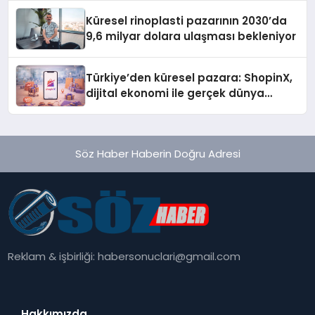
Küresel rinoplasti pazarının 2030’da
9,6 milyar dolara ulaşması bekleniyor
Türkiye’den küresel pazara: ShopinX,
dijital ekonomi ile gerçek dünya
alışverişini bir araya getirmeyi
hedefliyor
Söz Haber Haberin Doğru Adresi
Reklam & işbirliği:
habersonuclari@gmail.com
Hakkımızda