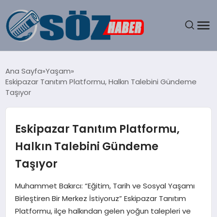
GÜNDEM
Ana Sayfa
Yaşam
Eskipazar Tanıtım Platformu, Halkın Talebini Gündeme
SPOR
Taşıyor
MAGAZIN
Eskipazar Tanıtım Platformu,
EKONOMI
Halkın Talebini Gündeme
Taşıyor
EĞITIM
Muhammet Bakırcı: “Eğitim, Tarih ve Sosyal Yaşamı
SAĞLIK
Birleştiren Bir Merkez İstiyoruz” Eskipazar Tanıtım
Platformu, ilçe halkından gelen yoğun talepleri ve
DÜNYA