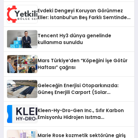
Evdeki Dengeyi Koruyan Görünmez
Eller: İstanbul’un Beş Farklı Semtinde
Teknik Servis Gerçeği
Tencent Hy3 dünya genelinde
kullanıma sunuldu
Mars Türkiye’den “Köpeğini İşe Götür
Haftası” çağrısı
Geleceğin Enerjisi Otoparkınızda:
Güneş Enerjili Carport (Solar
Otopark) Nedir?
Kleen-Hy-Dro-Gen Inc., Sıfır Karbon
Emisyonlu Hidrojen Isıtma
Teknolojisinde ISO ve TSSA
Düzenleyici Onaylarını Aldı
Marie Rose kozmetik sektörüne giriş