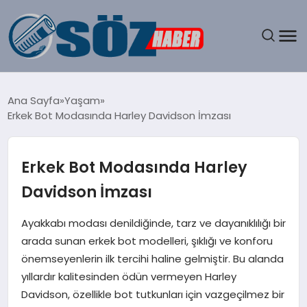
GÜNDEM
Ana Sayfa
Yaşam
Erkek Bot Modasında Harley Davidson İmzası
SPOR
MAGAZIN
Erkek Bot Modasında Harley
Davidson İmzası
EKONOMI
Ayakkabı modası denildiğinde, tarz ve dayanıklılığı bir
EĞITIM
arada sunan erkek bot modelleri, şıklığı ve konforu
önemseyenlerin ilk tercihi haline gelmiştir. Bu alanda
SAĞLIK
yıllardır kalitesinden ödün vermeyen Harley
Davidson, özellikle bot tutkunları için vazgeçilmez bir
DÜNYA