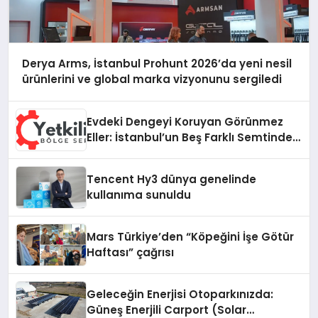
Derya Arms, İstanbul Prohunt 2026’da yeni nesil
ürünlerini ve global marka vizyonunu sergiledi
Evdeki Dengeyi Koruyan Görünmez
Eller: İstanbul’un Beş Farklı Semtinde
Teknik Servis Gerçeği
Tencent Hy3 dünya genelinde
kullanıma sunuldu
Mars Türkiye’den “Köpeğini İşe Götür
Haftası” çağrısı
Geleceğin Enerjisi Otoparkınızda:
Güneş Enerjili Carport (Solar