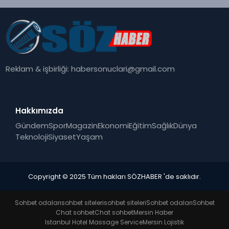
Reklam & işbirliği:
habersonuclari@gmail.com
Hakkımızda
Gündem
Spor
Magazin
Ekonomi
Eğitim
Sağlık
Dünya
Teknoloji
Siyaset
Yaşam
Copyright © 2025 Tüm hakları SÖZHABER 'de saklıdır.
Sohbet odaları
sohbet siteleri
sohbet siteleri
Sohbet odaları
Sohbet
Chat sohbet
Chat sohbet
Mersin Haber
Istanbul Hotel Massage Service
Mersin Lojistik