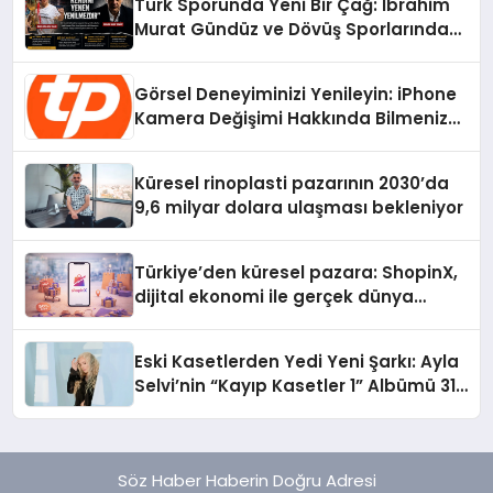
Türk Sporunda Yeni Bir Çağ: İbrahim
Murat Gündüz ve Dövüş Sporlarında
Radikal Devrim
Görsel Deneyiminizi Yenileyin: iPhone
Kamera Değişimi Hakkında Bilmeniz
Gerekenler
Küresel rinoplasti pazarının 2030’da
9,6 milyar dolara ulaşması bekleniyor
Türkiye’den küresel pazara: ShopinX,
dijital ekonomi ile gerçek dünya
alışverişini bir araya getirmeyi
hedefliyor
Eski Kasetlerden Yedi Yeni Şarkı: Ayla
Selvi’nin “Kayıp Kasetler 1” Albümü 31
Temmuz’da Çıktı
Söz Haber Haberin Doğru Adresi