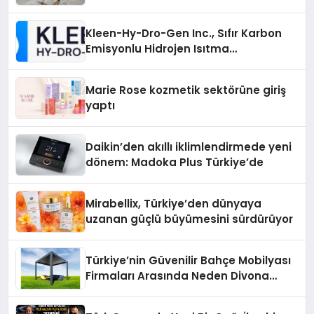
Otopark) Nedir?
Kleen-Hy-Dro-Gen Inc., Sıfır Karbon
Emisyonlu Hidrojen Isıtma
Teknolojisinde ISO ve TSSA
Düzenleyici Onaylarını Aldı
Marie Rose kozmetik sektörüne giriş
yaptı
Daikin’den akıllı iklimlendirmede yeni
dönem: Madoka Plus Türkiye’de
Mirabellix, Türkiye’den dünyaya
uzanan güçlü büyümesini sürdürüyor
Türkiye’nin Güvenilir Bahçe Mobilyası
Firmaları Arasında Neden Divona
Home Tercih Ediliyor?