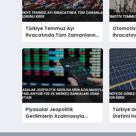
Türkiye Temmuz Ayı
Otomoti
İhracatında Tüm Zamanların
İhracatın
Rekorunu Kırdı
Piyasalar Jeopolitik
Türkiye’d
Gerilimlerin Azalmasıyla
Üretimi H
Toparlanıyor Fed ve Merkez
Bankaları Odak Noktası