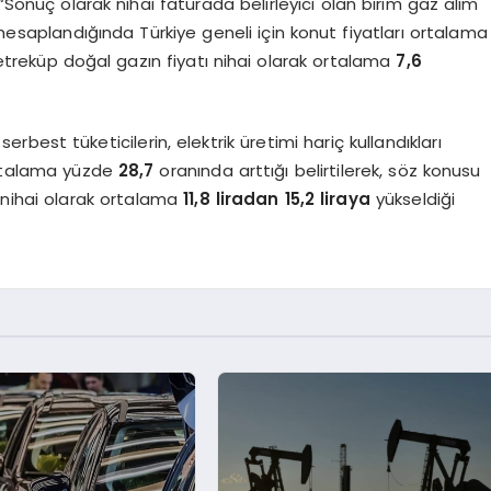
 “Sonuç olarak nihai faturada belirleyici olan birim gaz alım
 hesaplandığında Türkiye geneli için konut fiyatları ortalama
etreküp doğal gazın fiyatı nihai olarak ortalama
7,6
erbest tüketicilerin, elektrik üretimi hariç kullandıkları
 ortalama yüzde
28,7
oranında arttığı belirtilerek, söz konusu
n nihai olarak ortalama
11,8 liradan 15,2 liraya
yükseldiği