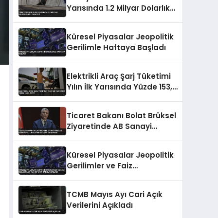
Yarısında 1.2 Milyar Dolarlık
Halı İhracatı
Küresel Piyasalar Jeopolitik
Gerilimle Haftaya Başladı
Elektrikli Araç Şarj Tüketimi
Yılın İlk Yarısında Yüzde 153,5
Arttı
Ticaret Bakanı Bolat Brüksel
Ziyaretinde AB Sanayi
Politikalarını Masaya
Yatıracak
Küresel Piyasalar Jeopolitik
Gerilimler ve Faiz
Beklentileriyle Haftaya
Satışla Başladı
TCMB Mayıs Ayı Cari Açık
Verilerini Açıkladı