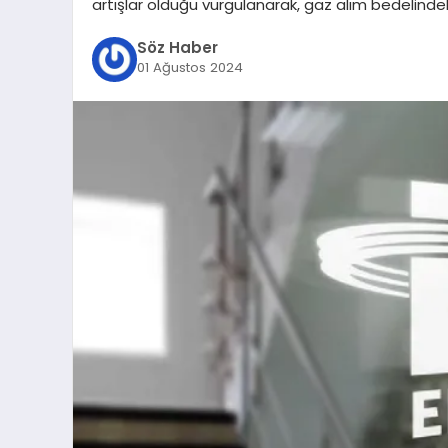
artışlar olduğu vurgulanarak, gaz alım bedelindeki
Söz Haber
01 Ağustos 2024