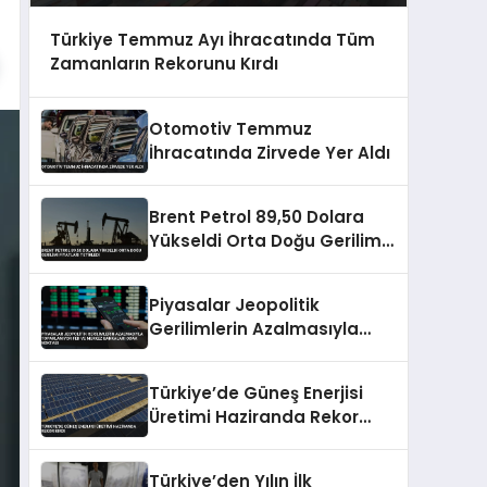
Türkiye Temmuz Ayı İhracatında Tüm
Zamanların Rekorunu Kırdı
Otomotiv Temmuz
İhracatında Zirvede Yer Aldı
Brent Petrol 89,50 Dolara
Yükseldi Orta Doğu Gerilimi
Fiyatları Tetikledi
Piyasalar Jeopolitik
Gerilimlerin Azalmasıyla
Toparlanıyor Fed ve Merkez
Bankaları Odak Noktası
Türkiye’de Güneş Enerjisi
Üretimi Haziranda Rekor
Kırdı
Türkiye’den Yılın İlk