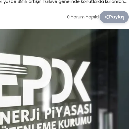
 yüzde 38’lik artışın Türkiye genelinde konutlarda kullanılan…
0 Yorum Yapıldı
Paylaş