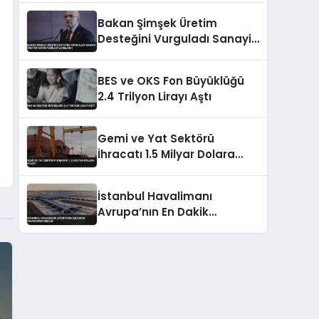
Bakan Şimşek Üretim
Desteğini Vurguladı Sanayi
Üretimi Mayıs Verileri
Açıklandı
BES ve OKS Fon Büyüklüğü
2.4 Trilyon Lirayı Aştı
Gemi ve Yat Sektörü
İhracatı 1.5 Milyar Dolara
Ulaştı
İstanbul Havalimanı
Avrupa’nın En Dakik
Havalimanı Seçildi