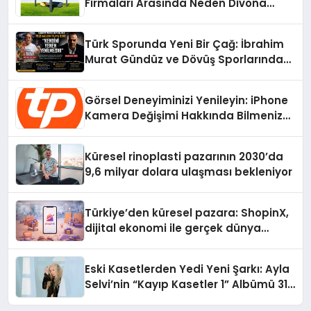
Firmaları Arasında Neden Divona
Home Tercih Ediliyor?
Türk Sporunda Yeni Bir Çağ: İbrahim
Murat Gündüz ve Dövüş Sporlarında
Radikal Devrim
Görsel Deneyiminizi Yenileyin: iPhone
Kamera Değişimi Hakkında Bilmeniz
Gerekenler
Küresel rinoplasti pazarının 2030’da
9,6 milyar dolara ulaşması bekleniyor
Türkiye’den küresel pazara: ShopinX,
dijital ekonomi ile gerçek dünya
alışverişini bir araya getirmeyi
hedefliyor
Eski Kasetlerden Yedi Yeni Şarkı: Ayla
Selvi’nin “Kayıp Kasetler 1” Albümü 31
Temmuz’da Çıktı