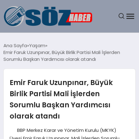
GÜNDEM
Ana Sayfa
Yaşam
Emir Faruk Uzunpınar, Büyük Birlik Partisi Mali İşlerden
SPOR
Sorumlu Başkan Yardımcısı olarak atandı
MAGAZIN
Emir Faruk Uzunpınar, Büyük
EKONOMI
Birlik Partisi Mali İşlerden
Sorumlu Başkan Yardımcısı
EĞITIM
olarak atandı
SAĞLIK
BBP Merkez Karar ve Yönetim Kurulu (MKYK)
DÜNYA
Üyesi Emir Faruk Uzunpınar, Mali İşlerden Sorumlu