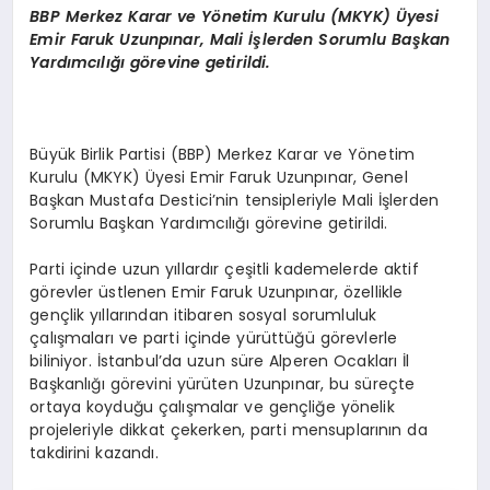
BBP
Merkez Karar ve Y
ö
netim Kurulu (MKYK)
Ü
yesi
Emir Faruk Uzunpınar,
Mali
İşlerden Sorumlu Başkan
Yardımcılığı g
ö
revine getirildi.
Büyük Birlik Partisi (BBP) Merkez Karar ve Yönetim
Kurulu (MKYK) Üyesi Emir Faruk Uzunpınar, Genel
Başkan Mustafa Destici’nin tensipleriyle Mali İşlerden
Sorumlu Başkan Yardımcılığı görevine getirildi.
Parti içinde uzun yıllardır çeşitli kademelerde aktif
görevler üstlenen Emir Faruk Uzunpınar, özellikle
gençlik yıllarından itibaren sosyal sorumluluk
çalışmaları ve parti içinde yürüttüğü görevlerle
biliniyor. İstanbul’da uzun süre Alperen Ocakları İl
Başkanlığı görevini yürüten Uzunpınar, bu süreçte
ortaya koyduğu çalışmalar ve gençliğe yönelik
projeleriyle dikkat çekerken, parti mensuplarının da
takdirini kazandı.