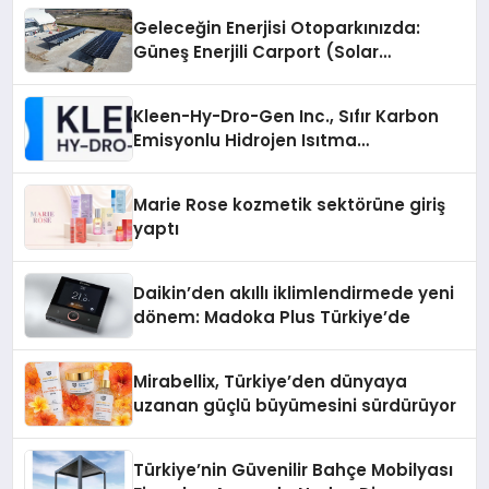
Geleceğin Enerjisi Otoparkınızda:
Güneş Enerjili Carport (Solar
Otopark) Nedir?
Kleen-Hy-Dro-Gen Inc., Sıfır Karbon
Emisyonlu Hidrojen Isıtma
Teknolojisinde ISO ve TSSA
Düzenleyici Onaylarını Aldı
Marie Rose kozmetik sektörüne giriş
yaptı
Daikin’den akıllı iklimlendirmede yeni
dönem: Madoka Plus Türkiye’de
Mirabellix, Türkiye’den dünyaya
uzanan güçlü büyümesini sürdürüyor
Türkiye’nin Güvenilir Bahçe Mobilyası