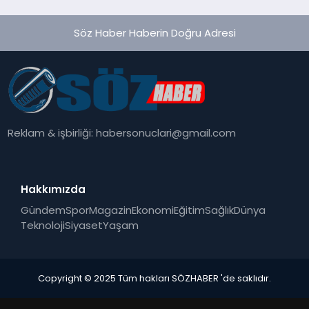
Söz Haber Haberin Doğru Adresi
Reklam & işbirliği:
habersonuclari@gmail.com
Hakkımızda
Gündem
Spor
Magazin
Ekonomi
Eğitim
Sağlık
Dünya
Teknoloji
Siyaset
Yaşam
Copyright © 2025 Tüm hakları SÖZHABER 'de saklıdır.