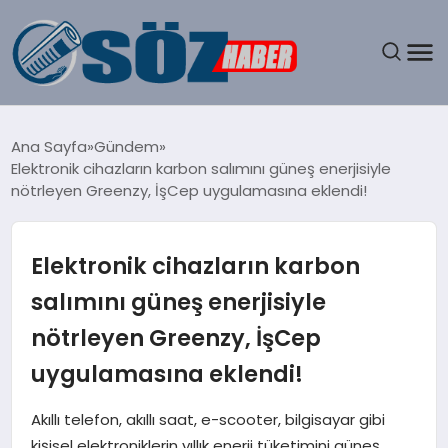
GÜNDEM
Ana Sayfa
Gündem
Elektronik cihazların karbon salımını güneş enerjisiyle
SPOR
nötrleyen Greenzy, İşCep uygulamasına eklendi!
MAGAZIN
Elektronik cihazların karbon
EKONOMI
salımını güneş enerjisiyle
nötrleyen Greenzy, İşCep
EĞITIM
uygulamasına eklendi!
SAĞLIK
Akıllı telefon, akıllı saat, e-scooter, bilgisayar gibi
DÜNYA
kişisel elektroniklerin yıllık enerji tüketimini güneş