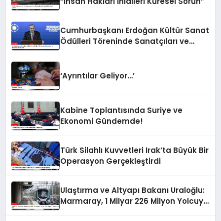
“İnsan Hakları İhlalleri Küresel Sorun”
Cumhurbaşkanı Erdoğan Kültür Sanat
Ödülleri Töreninde Sanatçıları ve
Hocaları Ödüllendirdi
‘Ayrıntılar Geliyor…’
Kabine Toplantısında Suriye ve
Ekonomi Gündemde!
Türk Silahlı Kuvvetleri Irak’ta Büyük Bir
Operasyon Gerçekleştirdi
Ulaştırma ve Altyapı Bakanı Uraloğlu:
Marmaray, 1 Milyar 226 Milyon Yolcuya
Hizmet Etti