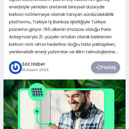
enerjisiyle yeniden üreterek bireysel düzeyde
TEKNOLOJI
karbon nötrlemeye olanak tanıyan sürdürülebilirlik
platformu, Türkiye İş Bankası işbirliğiyle Türkiye
SIYASET
pazarına giriyor. 195 ülkenin imzacısı olduğu Paris
Anlaşması’yla 21. yüzyılın ortaları olarak belirlenen
YAŞAM
karbon nötr olma hedefine doğru hızla yaklaşırken,
yenilenebilir enerji yatırımları ve iklim teknolojilerine…
Söz Haber
Paylaş
19 Kasım 2024