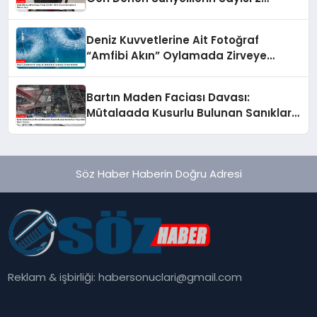
Milyonu Geçti
Deniz Kuvvetlerine Ait Fotoğraf
“Amfibi Akın” Oylamada Zirveye
Yükseldi
Bartın Maden Faciası Davası:
Mütalaada Kusurlu Bulunan Sanıklar
İçin Talep Edilen Hapis Cezaları
Söz Haber Haberin Doğru Adresi
Reklam & işbirliği:
habersonuclari@gmail.com