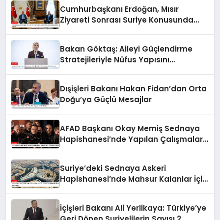
Cumhurbaşkanı Erdoğan, Mısır
Ziyareti Sonrası Suriye Konusunda
Açıklamalarda Bulundu
Bakan Göktaş: Aileyi Güçlendirme
Stratejileriyle Nüfus Yapısını
Destekliyoruz
Dışişleri Bakanı Hakan Fidan’dan Orta
Doğu’ya Güçlü Mesajlar
AFAD Başkanı Okay Memiş Sednaya
Hapishanesi’nde Yapılan Çalışmaları
Açıkladı
Suriye’deki Sednaya Askeri
Hapishanesi’nde Mahsur Kalanlar İçin
AFAD’dan Kurtarma Operasyonu
İçişleri Bakanı Ali Yerlikaya: Türkiye’ye
Geri Dönen Suriyelilerin Sayısı 2