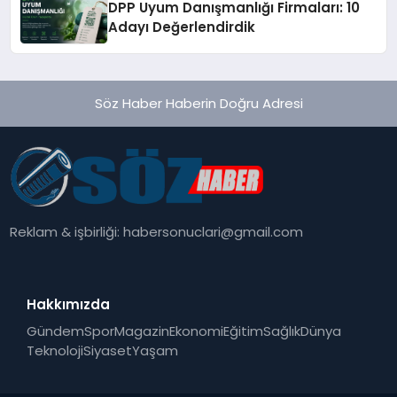
DPP Uyum Danışmanlığı Firmaları: 10
Adayı Değerlendirdik
Söz Haber Haberin Doğru Adresi
Reklam & işbirliği:
habersonuclari@gmail.com
Hakkımızda
Gündem
Spor
Magazin
Ekonomi
Eğitim
Sağlık
Dünya
Teknoloji
Siyaset
Yaşam