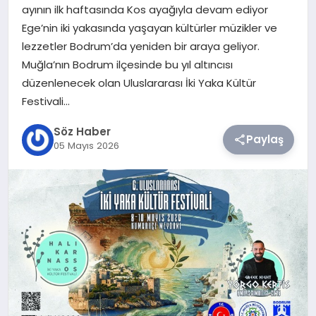
ayının ilk haftasında Kos ayağıyla devam ediyor
Ege’nin iki yakasında yaşayan kültürler müzikler ve
TEKNOLOJI
lezzetler Bodrum’da yeniden bir araya geliyor.
Muğla’nın Bodrum ilçesinde bu yıl altıncısı
SIYASET
düzenlenecek olan Uluslararası İki Yaka Kültür
Festivali…
YAŞAM
Söz Haber
Paylaş
05 Mayıs 2026