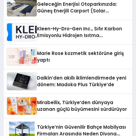
Geleceğin Enerjisi Otoparkınızda:
Güneş Enerjili Carport (Solar
Otopark) Nedir?
Kleen-Hy-Dro-Gen Inc., Sıfır Karbon
Emisyonlu Hidrojen Isıtma
Teknolojisinde ISO ve TSSA
Düzenleyici Onaylarını Aldı
Marie Rose kozmetik sektörüne giriş
yaptı
Daikin’den akıllı iklimlendirmede yeni
dönem: Madoka Plus Türkiye’de
Mirabellix, Türkiye’den dünyaya
uzanan güçlü büyümesini sürdürüyor
Türkiye’nin Güvenilir Bahçe Mobilyası
Firmaları Arasında Neden Divona