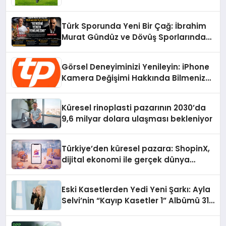
Home Tercih Ediliyor?
Türk Sporunda Yeni Bir Çağ: İbrahim
Murat Gündüz ve Dövüş Sporlarında
Radikal Devrim
Görsel Deneyiminizi Yenileyin: iPhone
Kamera Değişimi Hakkında Bilmeniz
Gerekenler
Küresel rinoplasti pazarının 2030’da
9,6 milyar dolara ulaşması bekleniyor
Türkiye’den küresel pazara: ShopinX,
dijital ekonomi ile gerçek dünya
alışverişini bir araya getirmeyi
hedefliyor
Eski Kasetlerden Yedi Yeni Şarkı: Ayla
Selvi’nin “Kayıp Kasetler 1” Albümü 31
Temmuz’da Çıktı