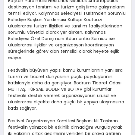
Başkan Yardımcısı Nektarios Nikolaos Antonopoulos
destinasyon tanıtımı ve turizm geliştirme çalışmalarını
temsil ediyor. Kalymnos Belediyesi Turizmden Sorumlu
Belediye Başkan Yardımcısı Kalliopi Koutouzi
uluslararası turizm ilişkileri ve tanıtım faaliyetlerinden
sorumlu yönetici olarak yer alırken, Kalymnos
Belediyesi Özel Danışmanı Adamantia Samiou ise
uluslararası ilişkiler ve organizasyon koordinasyon
süreçlerinde görev alan temsilci olarak heyete eşlik
ediyor.
Festivalin büyüyen yapısı kamu kurumlarının yanı sıra
turizm ve ticaret dünyasının güçlü paydaşlarının
katkılarıyla daha da genişliyor. Bodrum Ticaret Odası
MUTTAŞ, TÜRSAB, BODER ve BOTAV gibi kurumlar
festivale destek vererek organizasyonun ulusal ve
uluslararası ölçekte daha güçlü bir yapıya ulaşmasına
katkı sağlıyor.
Festival Organizasyon Komitesi Başkanı Nil Taşkıran
festivalin yalnızca bir etkinlik olmadığını vurgulayarak
iki yakanın ortak geçmişini yeniden bir araya getiren