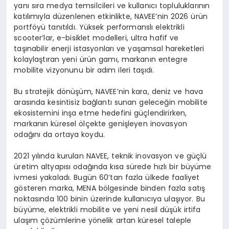
yanı sıra medya temsilcileri ve kullanıcı topluluklarının
katılımıyla düzenlenen etkinlikte, NAVEE’nin 2026 ürün
portföyü tanıtıldı. Yüksek performanslı elektrikli
scooter’lar, e-bisiklet modelleri, ultra hafif ve
taşınabilir enerji istasyonları ve yaşamsal hareketleri
kolaylaştıran yeni ürün gamı, markanın entegre
mobilite vizyonunu bir adım ileri taşıdı.
Bu stratejik dönüşüm, NAVEE’nin kara, deniz ve hava
arasında kesintisiz bağlantı sunan geleceğin mobilite
ekosistemini inşa etme hedefini güçlendirirken,
markanın küresel ölçekte genişleyen inovasyon
odağını da ortaya koydu.
2021 yılında kurulan NAVEE, teknik inovasyon ve güçlü
üretim altyapısı odağında kısa sürede hızlı bir büyüme
ivmesi yakaladı. Bugün 60’tan fazla ülkede faaliyet
gösteren marka, MENA bölgesinde binden fazla satış
noktasında 100 binin üzerinde kullanıcıya ulaşıyor. Bu
büyüme, elektrikli mobilite ve yeni nesil düşük irtifa
ulaşım çözümlerine yönelik artan küresel taleple