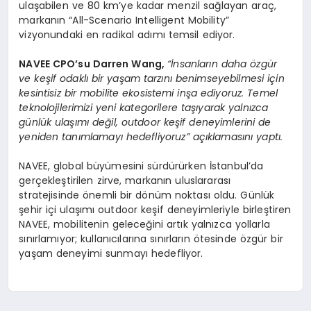
ulaşabilen ve 80 km’ye kadar menzil sağlayan araç,
markanın “All-Scenario Intelligent Mobility”
vizyonundaki en radikal adımı temsil ediyor.
NAVEE CPO
’
su
Darren Wang
,
“
İnsanların daha
ö
zgür
ve keşif odaklı bir yaşam tarzını benimseyebilmesi için
kesintisiz bir mobilite ekosistemi inşa ediyoruz. Temel
teknolojilerimizi yeni kategorilere taşıyarak yalnızca
günlük ulaşımı değil, outdoor keşif deneyimlerini de
yeniden tanımlamayı hedefliyoruz” açıklamasını yaptı.
NAVEE, global büyümesini sürdürürken İstanbul’da
gerçekleştirilen zirve, markanın uluslararası
stratejisinde önemli bir dönüm noktası oldu. Günlük
şehir içi ulaşımı outdoor keşif deneyimleriyle birleştiren
NAVEE, mobilitenin geleceğini artık yalnızca yollarla
sınırlamıyor; kullanıcılarına sınırların ötesinde özgür bir
yaşam deneyimi sunmayı hedefliyor.