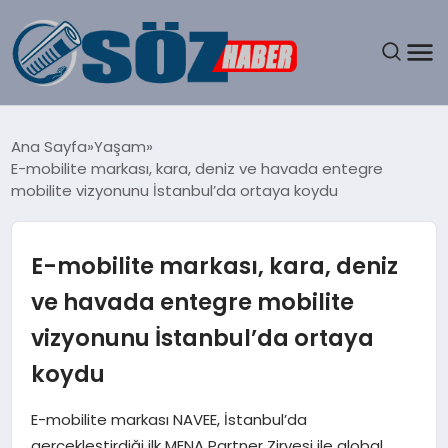
GÜNDEM
Ana Sayfa
Yaşam
E-mobilite markası, kara, deniz ve havada entegre
SPOR
mobilite vizyonunu İstanbul’da ortaya koydu
MAGAZIN
E-mobilite markası, kara, deniz
EKONOMI
ve havada entegre mobilite
vizyonunu İstanbul’da ortaya
EĞITIM
koydu
SAĞLIK
E-mobilite markası NAVEE, İstanbul’da
DÜNYA
gerçekleştirdiği ilk MENA Partner Zirvesi ile global