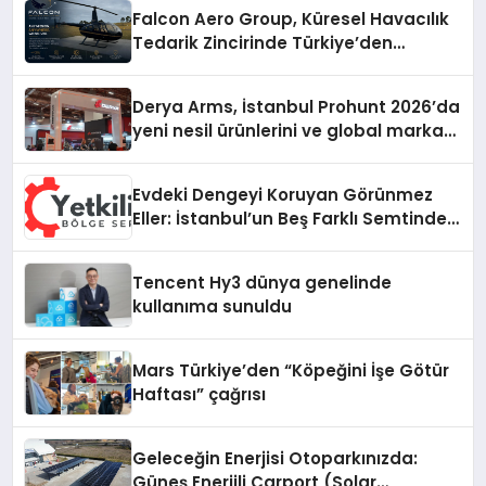
Falcon Aero Group, Küresel Havacılık
Tedarik Zincirinde Türkiye’den
Dünyaya Açılıyor
Derya Arms, İstanbul Prohunt 2026’da
yeni nesil ürünlerini ve global marka
vizyonunu sergiledi
Evdeki Dengeyi Koruyan Görünmez
Eller: İstanbul’un Beş Farklı Semtinde
Teknik Servis Gerçeği
Tencent Hy3 dünya genelinde
kullanıma sunuldu
Mars Türkiye’den “Köpeğini İşe Götür
Haftası” çağrısı
Geleceğin Enerjisi Otoparkınızda:
Güneş Enerjili Carport (Solar