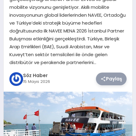
mobilite vizyonunu genişletiyor. Akıllı mobilite
TEKNOLOJI
inovasyonunun global liderlerinden NAVEE, Ortadoğu
ve Türkiye’deki stratejik büyüme hedefleri
SIYASET
doğrultusunda ilk NAVEE MENA 2026 İstanbul Partner
Buluşması etkinliğini gerçekleştirdi. Türkiye, Birleşik
YAŞAM
Arap Emirlikleri (BAE), Suudi Arabistan, Mısır ve
Kuveyt’ten sektör temsilcileri ile önde gelen
distribütör ve perakende partnerlerini…
Söz Haber
Paylaş
15 Mayıs 2026