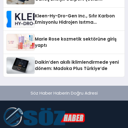
Otopark) Nedir?
Kleen-Hy-Dro-Gen Inc., Sıfır Karbon
Emisyonlu Hidrojen Isıtma
Teknolojisinde ISO ve TSSA
Düzenleyici Onaylarını Aldı
Marie Rose kozmetik sektörüne giriş
yaptı
Daikin’den akıllı iklimlendirmede yeni
dönem: Madoka Plus Türkiye’de
Söz Haber Haberin Doğru Adresi