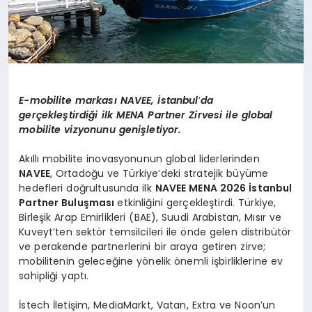
E-mobilite markası
NAVEE,
İstanbul
’
da
gerçekleştirdiği ilk MENA Partner Zirvesi ile global
m
obilite
vizyonunu genişletiyor.
Akıllı mobilite inovasyonunun global liderlerinden
NAVEE
, Ortadoğu ve Türkiye’deki stratejik büyüme
hedefleri doğrultusunda ilk
NAVEE MENA 2026 İstanbul
Partner Buluş
mas
ı
etkinliğini gerçekleştirdi. Türkiye,
Birleşik Arap Emirlikleri (BAE), Suudi Arabistan, Mısır ve
Kuveyt’ten sektör temsilcileri ile önde gelen distribütör
ve perakende partnerlerini bir araya getiren zirve;
mobilitenin geleceğine yönelik önemli işbirliklerine ev
sahipliği yaptı.
İstech İletişim, MediaMarkt, Vatan, Extra ve Noon’un