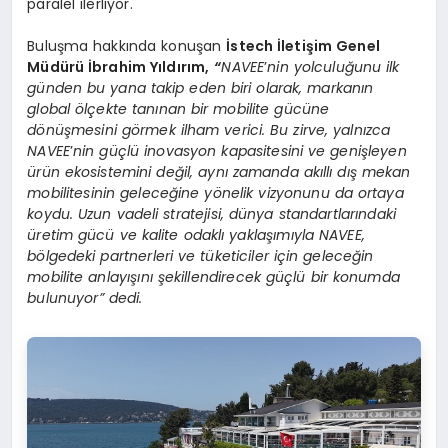
paralel ilerliyor.
Buluşma hakkında konuşan
İstech İletişim Genel
Müdürü İbrahim Yıldırım,
“
NAVEE
’
nin yolculuğunu ilk
günden bu yana takip eden biri olarak, markanın
global
ö
lçekte tanınan bir mobilite gücü
ne
d
ö
nüşmesini g
ö
rmek ilham verici. Bu zirve, yalnı
zca
NAVEE
’
nin güçlü inovasyon kapasitesini ve genişleyen
ürün ekosistemini değil, aynı zamanda akıllı dış mekan
mobilitesinin geleceğine y
ö
nelik vizyonunu da ortaya
koydu. Uzun vadeli stratejisi, dünya standartlarındaki
üretim gücü ve kalite odaklı yaklaşımıyla NAVEE,
b
ö
lgedeki partnerleri ve tüketiciler için geleceğin
mobilite anlayışını şekillendirecek güçlü bir konumda
bulunuyor” dedi.