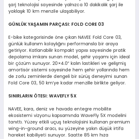
şarj teknolojisi sayesinde yalnızca 10 dakikalık şarj ile
yaklaşık 10 km menzile ulaşabiliyor.
G
Ü
NL
Ü
K YAŞAMIN PARÇ
ASI: FOLD CORE 03
E-bike kategorisinde öne çıkan NAVEE Fold Core 03,
günlük kullanım kolaylığını performansla bir araya
getiriyor. Katlanabilir kompakt yapısı sayesinde pratik
depolama imkanı sunan model, şehir yaşamı için ideal
bir çözüm sunuyor. 20×4.0” kalın lastikleri ve gelişmiş
amortisör sistemi sayesinde hem şehir yollarında hem
de zorlu zeminlerde dengeli bir sürüş deneyimi sunan
Fold Core 03, 50 km’ye kadar menzille birlikte geliyor.
SINIRLARIN ÖTESI: WAVEFLY 5X
NAVEE, kara, deniz ve havada entegre mobilite
ekosistemi vizyonu kapsamında WaveFly 5X modelini
tanıttı. Yüzey etkili uçuş teknolojisini kullanan premium
wing-in-ground aracı, su yüzeyine yakın düşük irtifa
hareket kabiliyeti sunuyor. Saatte 85 km hıza