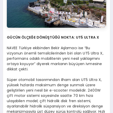
G
Ü
C
ÜN
ÖLÇEĞE DÖNÜŞTÜĞÜ NOKTA: UT5 ULTRA X
NAVEE Türkiye ekibinden Bekir Aşlamacı ise “Bu
vizyonun önemli temsilcilerinden biri olan UT5 Ultra X,
performans odaklı mobilitenin yeni nesil yaklaşımını
ortaya koyuyor” diyerek markanın büyüyen ivmesine
dikkat çekti.
Süper otomobil tasarımından ilham alan UT5 Ultra X,
yüksek hızlarda maksimum denge sunmak üzere
geliştirilen yeni nesil bir e-scooter modelidir. 2400W
çift motor sistemi sayesinde saatte 70 km hıza
ulaşabilen model; çift hidrolik disk fren sistemi,
ayarlanabilir hidrolik süspansiyon ve direksiyon denge
mekanizmasıyla üst düzey sürüş kontrolü sağlıyor. Hızlı