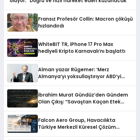
oluyor: “Doğru ve hızlı hareket eden kazanacak”
Fransız Profesör Collin: Macron çöküşü
hızlandırdı
WhiteBIT TR, iPhone 17 Pro Max
hediyeli Kripto Karnavalı’nı başlattı
Alman yazar Rügemer: ‘Merz
Almanya’yı yoksullaştırıyor ABD’yi
zenginleştiriyor’
İbrahim Murat Gündüz’den Gündem
Olan Çıkış: “Savaştan Kaçan Etek
Giysin”
Falcon Aero Group, Havacılıkta
Türkiye Merkezli Küresel Çözüm
Ortağı Olma Yolunda İlerliyor