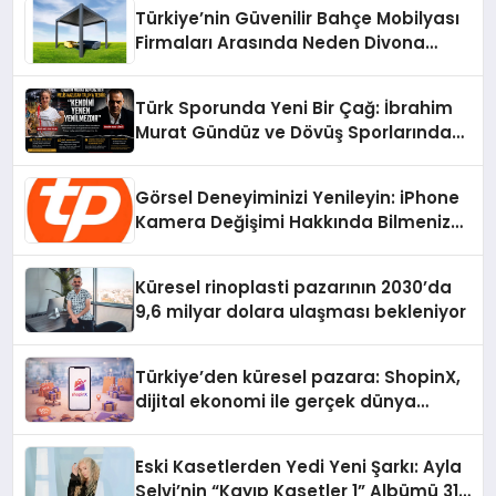
Türkiye’nin Güvenilir Bahçe Mobilyası
Firmaları Arasında Neden Divona
Home Tercih Ediliyor?
Türk Sporunda Yeni Bir Çağ: İbrahim
Murat Gündüz ve Dövüş Sporlarında
Radikal Devrim
Görsel Deneyiminizi Yenileyin: iPhone
Kamera Değişimi Hakkında Bilmeniz
Gerekenler
Küresel rinoplasti pazarının 2030’da
9,6 milyar dolara ulaşması bekleniyor
Türkiye’den küresel pazara: ShopinX,
dijital ekonomi ile gerçek dünya
alışverişini bir araya getirmeyi
hedefliyor
Eski Kasetlerden Yedi Yeni Şarkı: Ayla
Selvi’nin “Kayıp Kasetler 1” Albümü 31