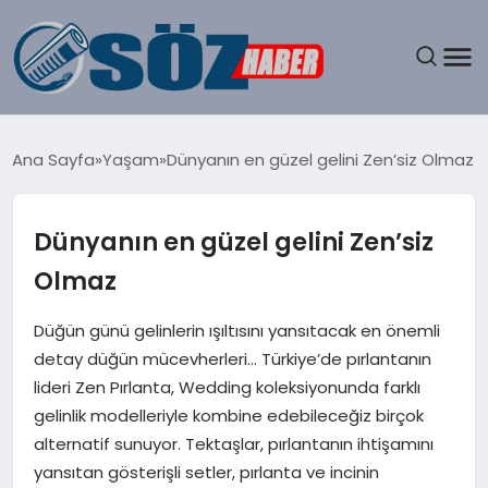
GÜNDEM
Ana Sayfa
Yaşam
Dünyanın en güzel gelini Zen’siz Olmaz
SPOR
Dünyanın en güzel gelini Zen’siz
MAGAZIN
Olmaz
EKONOMI
Düğün günü gelinlerin ışıltısını yansıtacak en önemli
detay düğün mücevherleri… Türkiye’de pırlantanın
EĞITIM
lideri Zen Pırlanta, Wedding koleksiyonunda farklı
gelinlik modelleriyle kombine edebileceğiz birçok
SAĞLIK
alternatif sunuyor. Tektaşlar, pırlantanın ihtişamını
yansıtan gösterişli setler, pırlanta ve incinin
DÜNYA