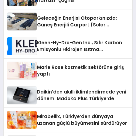
Haftası” çağrısı
Geleceğin Enerjisi Otoparkınızda:
Güneş Enerjili Carport (Solar
Otopark) Nedir?
Kleen-Hy-Dro-Gen Inc., Sıfır Karbon
Emisyonlu Hidrojen Isıtma
Teknolojisinde ISO ve TSSA
Düzenleyici Onaylarını Aldı
Marie Rose kozmetik sektörüne giriş
yaptı
Daikin’den akıllı iklimlendirmede yeni
dönem: Madoka Plus Türkiye’de
Mirabellix, Türkiye’den dünyaya
uzanan güçlü büyümesini sürdürüyor