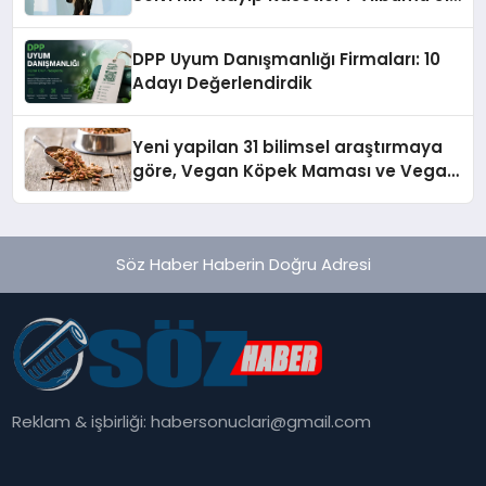
Temmuz’da Çıktı
DPP Uyum Danışmanlığı Firmaları: 10
Adayı Değerlendirdik
Yeni yapilan 31 bilimsel araştırmaya
göre, Vegan Köpek Maması ve Vegan
Kedi Mamasının İyi Sindirildiğini
Ortaya Koydu
Söz Haber Haberin Doğru Adresi
Reklam & işbirliği:
habersonuclari@gmail.com