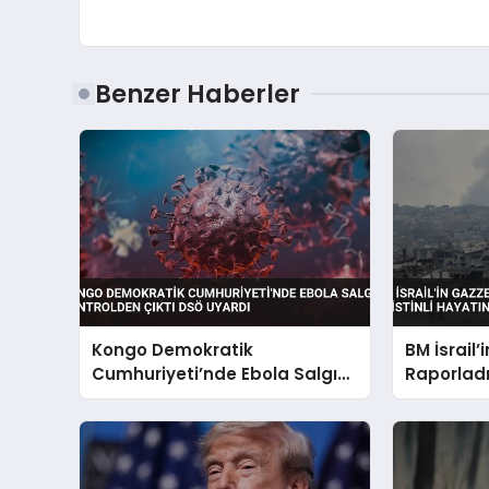
Benzer Haberler
Kongo Demokratik
BM İsrail’
Cumhuriyeti’nde Ebola Salgını
Raporladı 
Kontrolden Çıktı DSÖ Uyardı
Kaybetti