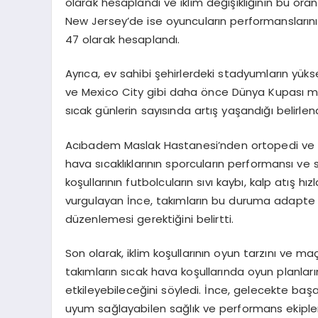
olarak hesaplandı ve iklim değişikliğinin bu ora
New Jersey’de ise oyuncuların performanslarını 
47 olarak hesaplandı.
Ayrıca, ev sahibi şehirlerdeki stadyumların yükse
ve Mexico City gibi daha önce Dünya Kupası maçl
sıcak günlerin sayısında artış yaşandığı belirlend
Acıbadem Maslak Hastanesi’nden ortopedi ve tr
hava sıcaklıklarının sporcuların performansı ve s
koşullarının futbolcuların sıvı kaybı, kalp atış
vurgulayan İnce, takımların bu duruma adapte
düzenlemesi gerektiğini belirtti.
Son olarak, iklim koşullarının oyun tarzını ve ma
takımların sıcak hava koşullarında oyun planları
etkileyebileceğini söyledi. İnce, gelecekte başar
uyum sağlayabilen sağlık ve performans ekipler