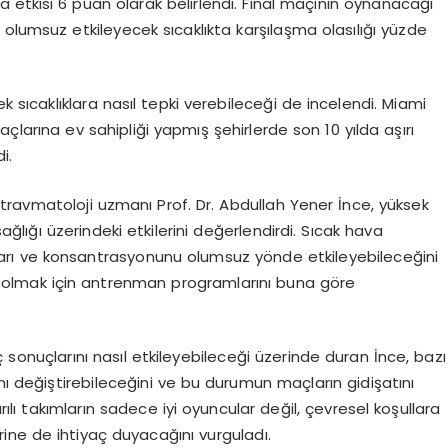
na etkisi 6 puan olarak belirlendi. Final maçının oynanacağı
olumsuz etkileyecek sıcaklıkta karşılaşma olasılığı yüzde
k sıcaklıklara nasıl tepki verebileceği de incelendi. Miami
arına ev sahipliği yapmış şehirlerde son 10 yılda aşırı
i.
avmatoloji uzmanı Prof. Dr. Abdullah Yener İnce, yüksek
ağlığı üzerindeki etkilerini değerlendirdi. Sıcak hava
 hızları ve konsantrasyonunu olumsuz yönde etkileyebileceğini
 olmak için antrenman programlarını buna göre
ç sonuçlarını nasıl etkileyebileceği üzerinde duran İnce, bazı
nı değiştirebileceğini ve bu durumun maçların gidişatını
ılı takımların sadece iyi oyuncular değil, çevresel koşullara
ine de ihtiyaç duyacağını vurguladı.