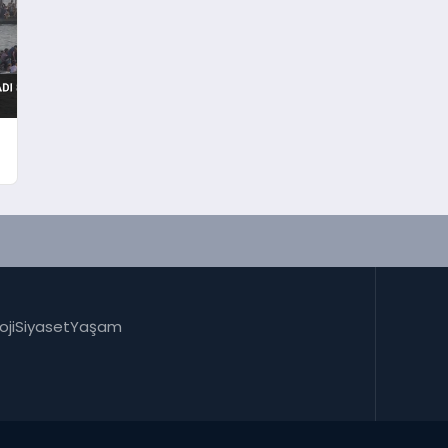
oji
Siyaset
Yaşam