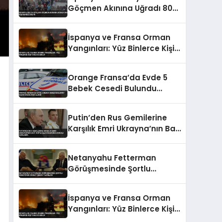
Göçmen Akınına Uğradı 800
Kişi Denize Düştü
İspanya ve Fransa Orman
Yangınları: Yüz Binlerce Kişi
Tahliye Edildi
Orange Fransa’da Evde 5
Bebek Cesedi Bulundu
Kadın Gözaltına Alındı
Putin’den Rus Gemilerine
Karşılık Emri Ukrayna’nın Batı
Toprakları Hakkında İddialı
Açıklama
Netanyahu Fetterman
Görüşmesinde Şortlu
Senatörün Dikkat Çeken
Tavırları
İspanya ve Fransa Orman
Yangınları: Yüz Binlerce Kişi
Tahliye Edildi