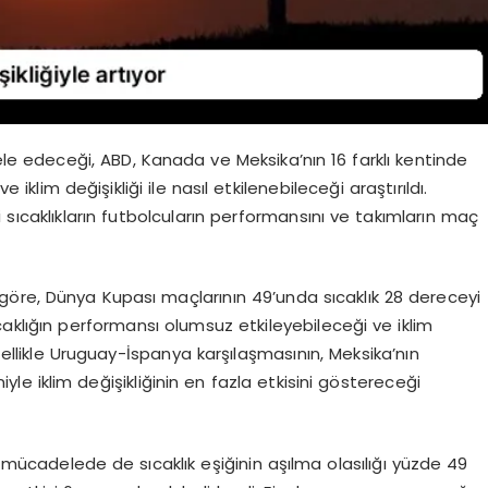
e edeceği, ABD, Kanada ve Meksika’nın 16 farklı kentinde
klim değişikliği ile nasıl etkilenebileceği araştırıldı.
 sıcaklıkların futbolcuların performansını ve takımların maç
öre, Dünya Kupası maçlarının 49’unda sıcaklık 28 dereceyi
ıcaklığın performansı olumsuz etkileyebileceği ve iklim
i. Özellikle Uruguay-İspanya karşılaşmasının, Meksika’nın
 iklim değişikliğinin en fazla etkisini göstereceği
i mücadelede de sıcaklık eşiğinin aşılma olasılığı yüzde 49