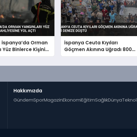
e İspanya’da Orman
İspanya Ceuta Kıyıları
 Yüz Binlerce Kişinin
Göçmen Akınına Uğradı 800
ne Yol Açtı
Kişi Denize Düştü
Hakkımızda
Gündem
Spor
Magazin
Ekonomi
Eğitim
Sağlık
Dünya
Teknol