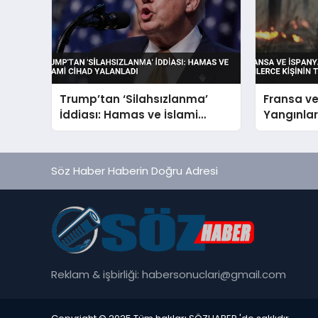
Trump’tan ‘Silahsızlanma’
Fransa v
İddiası: Hamas ve İslami
Yangınları
Cihad Yalanladı
Tahliyesi
Söz Haber Haberin Doğru Adresi
Reklam & işbirliği:
habersonuclari@gmail.com