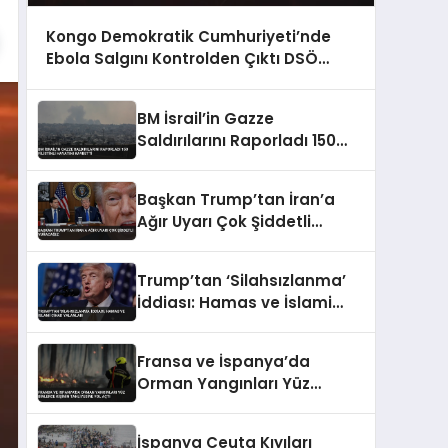
Kongo Demokratik Cumhuriyeti’nde
Ebola Salgını Kontrolden Çıktı DSÖ
Uyardı
BM İsrail’in Gazze
Saldırılarını Raporladı 150
Filistinli Hayatını Kaybetti
Başkan Trump’tan İran’a
Ağır Uyarı Çok Şiddetli
Vuracağız
Trump’tan ‘Silahsızlanma’
İddiası: Hamas ve İslami
Cihad Yalanladı
Fransa ve İspanya’da
Orman Yangınları Yüz
Binlerce Kişinin Tahliyesine
Yol Açtı
İspanya Ceuta Kıyıları