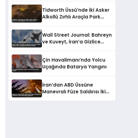
Tidworth Üssü’nde İki Asker
Alkollü Zırhlı Araçla Park
Halindeki Taşıtlara Çarptı
Wall Street Journal: Bahreyn
ve Kuveyt, İran’a Gizlice
Savaş Uçakları Gönderdi
İddiası
Çin Havalimanı’nda Yolcu
Uçağında Batarya Yangını
İran’dan ABD Üssüne
Manevralı Füze Saldırısı İki
Amerikan Askeri Hayatını
Kaybetti