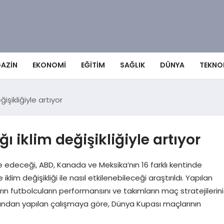
AZIN
EKONOMI
EĞITIM
SAĞLIK
DÜNYA
TEKNO
işikliğiyle artıyor
ı iklim değişikliğiyle artıyor
edeceği, ABD, Kanada ve Meksika’nın 16 farklı kentinde
im değişikliği ile nasıl etkilenebileceği araştırıldı. Yapılan
rın futbolcuların performansını ve takımların maç stratejilerini
afından yapılan çalışmaya göre, Dünya Kupası maçlarının