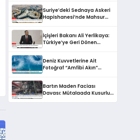
Suriye’deki Sednaya Askeri
Hapishanesi’nde Mahsur
Kalanlar İçin AFAD’dan
Kurtarma Operasyonu
İçişleri Bakanı Ali Yerlikaya:
Türkiye’ye Geri Dönen
Suriyelilerin Sayısı 2 Milyonu
Geçti
Deniz Kuvvetlerine Ait
Fotoğraf “Amfibi Akın”
Oylamada Zirveye Yükseldi
Bartın Maden Faciası
Davası: Mütalaada Kusurlu
Bulunan Sanıklar İçin Talep
Edilen Hapis Cezaları