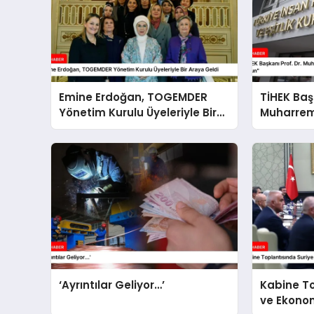
Emine Erdoğan, TOGEMDER
TİHEK Başk
Yönetim Kurulu Üyeleriyle Bir
Muharrem 
Araya Geldi
İhlalleri 
‘Ayrıntılar Geliyor…’
Kabine To
ve Ekono