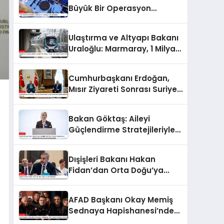
Büyük Bir Operasyon
Gerçekleştirdi
Ulaştırma ve Altyapı Bakanı
Uraloğlu: Marmaray, 1 Milyar
226 Milyon Yolcuya Hizmet
Etti
Cumhurbaşkanı Erdoğan,
Mısır Ziyareti Sonrası Suriye
Konusunda Açıklamalarda
Bulundu
Bakan Göktaş: Aileyi
Güçlendirme Stratejileriyle
Nüfus Yapısını Destekliyoruz
Dışişleri Bakanı Hakan
Fidan’dan Orta Doğu’ya
Güçlü Mesajlar
AFAD Başkanı Okay Memiş
Sednaya Hapishanesi’nde
Yapılan Çalışmaları Açıkladı