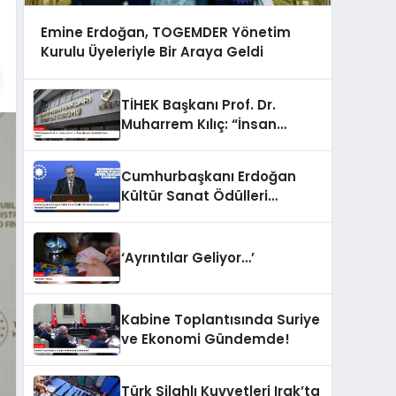
Emine Erdoğan, TOGEMDER Yönetim
Kurulu Üyeleriyle Bir Araya Geldi
TİHEK Başkanı Prof. Dr.
Muharrem Kılıç: “İnsan
Hakları İhlalleri Küresel
Sorun”
Cumhurbaşkanı Erdoğan
Kültür Sanat Ödülleri
Töreninde Sanatçıları ve
Hocaları Ödüllendirdi
‘Ayrıntılar Geliyor…’
Kabine Toplantısında Suriye
ve Ekonomi Gündemde!
Türk Silahlı Kuvvetleri Irak’ta