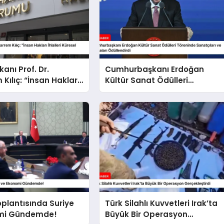
anı Prof. Dr.
Cumhurbaşkanı Erdoğan
Kılıç: “İnsan Hakları
Kültür Sanat Ödülleri
Küresel Sorun”
Töreninde Sanatçıları ve
Hocaları Ödüllendirdi
plantısında Suriye
Türk Silahlı Kuvvetleri Irak’ta
mi Gündemde!
Büyük Bir Operasyon