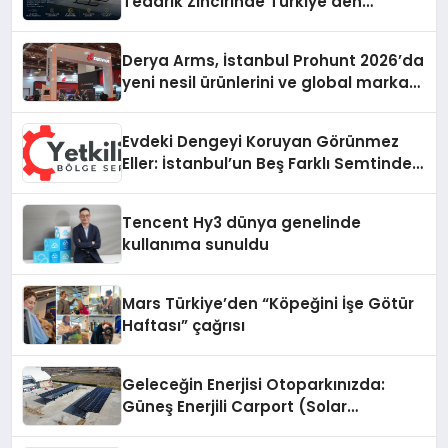
Tedarik Zincirinde Türkiye’den
Dünyaya Açılıyor
Derya Arms, İstanbul Prohunt 2026’da
yeni nesil ürünlerini ve global marka
vizyonunu sergiledi
Evdeki Dengeyi Koruyan Görünmez
Eller: İstanbul’un Beş Farklı Semtinde
Teknik Servis Gerçeği
Tencent Hy3 dünya genelinde
kullanıma sunuldu
Mars Türkiye’den “Köpeğini İşe Götür
Haftası” çağrısı
Geleceğin Enerjisi Otoparkınızda:
Güneş Enerjili Carport (Solar
Otopark) Nedir?