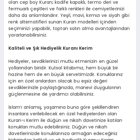
olan cep boy Kuran
;
kadife kapaklı, termo deri ve
fermuarlı çeşitleri ve farklı renkleri ile cemiyetlerinizi
daha da anlamlandırır. Yeşil, mavi, kırmızı ve siyah gibi
renk alternatifleri sunan Kuran modelleri içinden
seçiminizi yapabilir, toptan satın alma avantajlarından
yararlanabilirsiniz.
Kaliteli ve Şık Hediyelik Kuranı Kerim
Hediyeler, sevdiklerinizi mutlu etmenizin en güzel
yollarından biridir. Kutsal kitabımız, hem büyük bir
hazine hem de en büyük servetimizdir. Konuklarınız
için en özel anılardan olacak bu eşsiz değeri
sevdiklerinizle paylaştığınızda, manevi duygularının
güçlenmesine de yardımcı olabilirsiniz.
İslam’ı anlamış, yaşamına buna göre şekillendiren
insanlara verilebilecek en özel hediyelerden olan
Kuran-ı Kerim ile düğün ve nikah davetinize katılan
konukları mutlu edebilirsiniz. Düğün ve nikah
davetlerinizde konuklarınıza armağan edeceğiniz
birbirinden kaliteli ve şık hediyelik Kuran-ı Kerim