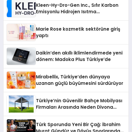
Kleen-Hy-Dro-Gen Inc., Sıfır Karbon
Emisyonlu Hidrojen Isıtma
Teknolojisinde ISO ve TSSA
Düzenleyici Onaylarını Aldı
Marie Rose kozmetik sektörüne giriş
yaptı
Daikin’den akıllı iklimlendirmede yeni
dönem: Madoka Plus Türkiye’de
Mirabellix, Türkiye’den dünyaya
uzanan güçlü büyümesini sürdürüyor
Türkiye’nin Güvenilir Bahçe Mobilyası
Firmaları Arasında Neden Divona
Home Tercih Ediliyor?
Türk Sporunda Yeni Bir Çağ: İbrahim
Murat Gündüz ve Dövüş Sporlarında