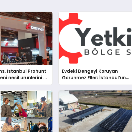
s, İstanbul Prohunt
Evdeki Dengeyi Koruyan
ni nesil ürünlerini ve
Görünmez Eller: İstanbul’un
arka vizyonunu
Beş Farklı Semtinde Teknik
Servis Gerçeği