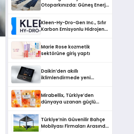
Otoparkınızda: Güneş Enerjili
Carport (Solar Otopark)
Nedir?
Kleen-Hy-Dro-Gen Inc., Sıfır
Karbon Emisyonlu Hidrojen
Isıtma Teknolojisinde ISO ve
TSSA Düzenleyici Onaylarını
Marie Rose kozmetik
Aldı
sektörüne giriş yaptı
Daikin’den akıllı
iklimlendirmede yeni
dönem: Madoka Plus
Türkiye’de
Mirabellix, Türkiye’den
dünyaya uzanan güçlü
büyümesini sürdürüyor
Türkiye’nin Güvenilir Bahçe
Mobilyası Firmaları Arasında
Neden Divona Home Tercih