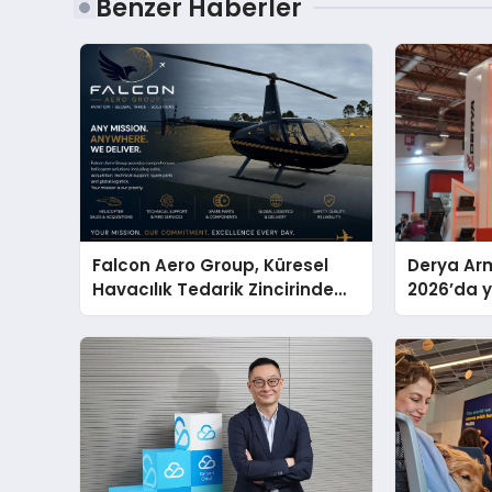
Benzer Haberler
Falcon Aero Group, Küresel
Derya Arm
Havacılık Tedarik Zincirinde
2026’da ye
Türkiye’den Dünyaya Açılıyor
global m
sergiledi