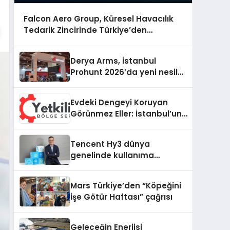
Falcon Aero Group, Küresel Havacılık
Tedarik Zincirinde Türkiye’den
Dünyaya Açılıyor
Derya Arms, İstanbul
Prohunt 2026’da yeni nesil
ürünlerini ve global marka
vizyonunu sergiledi
Evdeki Dengeyi Koruyan
Görünmez Eller: İstanbul’un
Beş Farklı Semtinde Teknik
Servis Gerçeği
Tencent Hy3 dünya
genelinde kullanıma
sunuldu
Mars Türkiye’den “Köpeğini
İşe Götür Haftası” çağrısı
Geleceğin Enerjisi