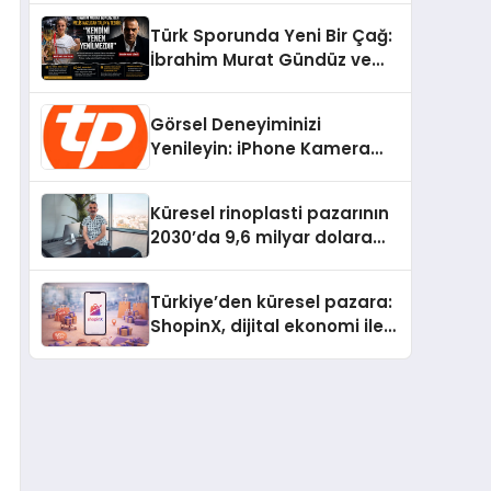
Ediliyor?
Türk Sporunda Yeni Bir Çağ:
İbrahim Murat Gündüz ve
Dövüş Sporlarında Radikal
Devrim
Görsel Deneyiminizi
Yenileyin: iPhone Kamera
Değişimi Hakkında Bilmeniz
Gerekenler
Küresel rinoplasti pazarının
2030’da 9,6 milyar dolara
ulaşması bekleniyor
Türkiye’den küresel pazara:
ShopinX, dijital ekonomi ile
gerçek dünya alışverişini bir
araya getirmeyi hedefliyor