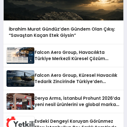
İbrahim Murat Gündüz’den Gündem Olan Çıkış:
“Savaştan Kaçan Etek Giysin”
Falcon Aero Group, Havacılıkta
Türkiye Merkezli Küresel Çözüm
Ortağı Olma Yolunda İlerliyor
Falcon Aero Group, Küresel Havacılık
Tedarik Zincirinde Türkiye’den
Dünyaya Açılıyor
Derya Arms, İstanbul Prohunt 2026’da
yeni nesil ürünlerini ve global marka
vizyonunu sergiledi
Evdeki Dengeyi Koruyan Görünmez