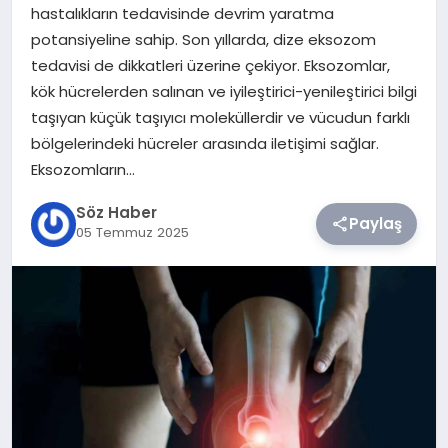
hastalıkların tedavisinde devrim yaratma
potansiyeline sahip. Son yıllarda, dize eksozom
TEKNOLOJI
tedavisi de dikkatleri üzerine çekiyor. Eksozomlar,
kök hücrelerden salınan ve iyileştirici-yenileştirici bilgi
SIYASET
taşıyan küçük taşıyıcı moleküllerdir ve vücudun farklı
bölgelerindeki hücreler arasında iletişimi sağlar.
YAŞAM
Eksozomların…
Söz Haber
Paylaş
05 Temmuz 2025