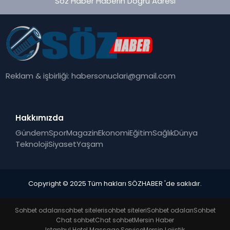
Söz Haber Haberin Doğru Adresi
Reklam & işbirliği:
habersonuclari@gmail.com
Hakkımızda
Gündem
Spor
Magazin
Ekonomi
Eğitim
Sağlık
Dünya
Teknoloji
Siyaset
Yaşam
Copyright © 2025 Tüm hakları SÖZHABER 'de saklıdır.
Sohbet odaları
sohbet siteleri
sohbet siteleri
Sohbet odaları
Sohbet
Chat sohbet
Chat sohbet
Mersin Haber
Istanbul Hotel Massage Service
Mersin Lojistik