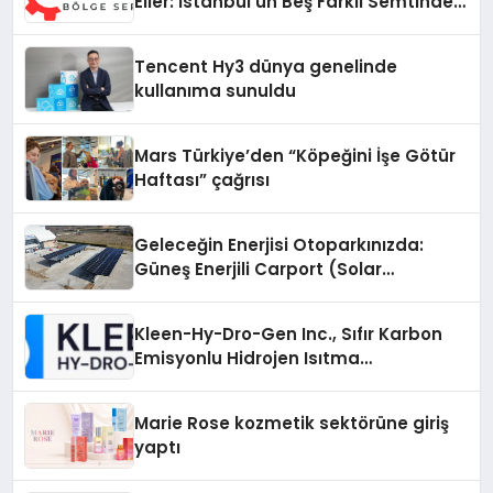
Eller: İstanbul’un Beş Farklı Semtinde
Teknik Servis Gerçeği
Tencent Hy3 dünya genelinde
kullanıma sunuldu
Mars Türkiye’den “Köpeğini İşe Götür
Haftası” çağrısı
Geleceğin Enerjisi Otoparkınızda:
Güneş Enerjili Carport (Solar
Otopark) Nedir?
Kleen-Hy-Dro-Gen Inc., Sıfır Karbon
Emisyonlu Hidrojen Isıtma
Teknolojisinde ISO ve TSSA
Düzenleyici Onaylarını Aldı
Marie Rose kozmetik sektörüne giriş
yaptı