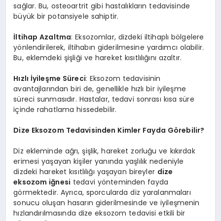
sağlar. Bu, osteoartrit gibi hastalıkların tedavisinde
büyük bir potansiyele sahiptir.
İltihap Azaltma
: Eksozomlar, dizdeki iltihaplı bölgelere
yönlendirilerek, iltihabın giderilmesine yardımcı olabilir.
Bu, eklemdeki şişliği ve hareket kısıtlılığını azaltır.
Hızlı İyileşme Süreci
: Eksozom tedavisinin
avantajlarından biri de, genellikle hızlı bir iyileşme
süreci sunmasıdır. Hastalar, tedavi sonrası kısa süre
içinde rahatlama hissedebilir.
Dize Eksozom Tedavisinden Kimler Fayda Görebilir?
Diz ekleminde ağrı, şişlik, hareket zorluğu ve kıkırdak
erimesi yaşayan kişiler yanında yaşlılık nedeniyle
dizdeki hareket kısıtlılığı yaşayan bireyler
dize
eksozom iğnesi
tedavi yönteminden fayda
görmektedir. Ayrıca, sporcularda diz yaralanmaları
sonucu oluşan hasarın giderilmesinde ve iyileşmenin
hızlandırılmasında dize eksozom tedavisi etkili bir