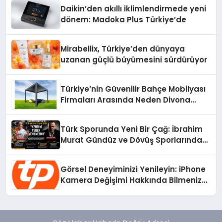
Daikin’den akıllı iklimlendirmede yeni
dönem: Madoka Plus Türkiye’de
Mirabellix, Türkiye’den dünyaya
uzanan güçlü büyümesini sürdürüyor
Türkiye’nin Güvenilir Bahçe Mobilyası
Firmaları Arasında Neden Divona
Home Tercih Ediliyor?
Türk Sporunda Yeni Bir Çağ: İbrahim
Murat Gündüz ve Dövüş Sporlarında
Radikal Devrim
Görsel Deneyiminizi Yenileyin: iPhone
Kamera Değişimi Hakkında Bilmeniz
Gerekenler