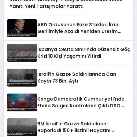
Yanıtı Yeni Tartışmalar Yarattı
ABD Ordusunun Füze Stokları İran
Gerilimiyle Azaldı Yeniden Üretim
Yıllar Sürebilir
İspanya Ceuta Sınırında Düzensiz Göç
Krizi 18 Kişi Yaşamını Yitirdi
İsrail’in Gazze Saldırılarında Can
Kaybı 73 Bini Aştı
Kongo Demokratik Cumhuriyeti’nde
Ebola Salgını Kontrolden Çıktı DSÖ
Uyardı
BM İsrail’in Gazze Saldırılarını
Raporladı 150 Filistinli Hayatını