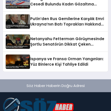
Cesedi Bulundu Kadın Gözaltına
Alındı
Putin’den Rus Gemilerine Karşılık Emri
Ukrayna’nın Batı Toprakları Hakkında
İddialı Açıklama
Netanyahu Fetterman Görüşmesinde
Şortlu Senatörün Dikkat Çeken
Tavırları
İspanya ve Fransa Orman Yangınları:
Yüz Binlerce Kişi Tahliye Edildi
Söz Haber Haberin Doğru Adresi