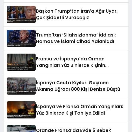
Kaybetti
Başkan Trump’tan İran’a Ağır Uyarı
Çok Şiddetli Vuracağız
Trump’tan ‘Silahsızlanma’ İddiası:
Hamas ve İslami Cihad Yalanladı
Fransa ve İspanya’da Orman
Yangınları Yüz Binlerce Kişinin
Tahliyesine Yol Açtı
İspanya Ceuta Kıyıları Göçmen
Akınına Uğradı 800 Kişi Denize Düştü
İspanya ve Fransa Orman Yangınları:
Yüz Binlerce Kişi Tahliye Edildi
Orange Fransa’da Evde 5 Bebek