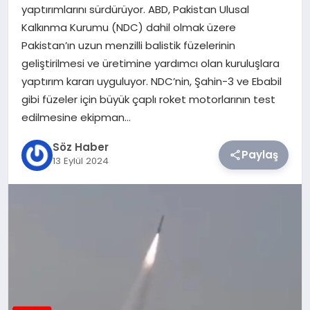
yaptırımlarını sürdürüyor. ABD, Pakistan Ulusal
Kalkınma Kurumu (NDC) dahil olmak üzere
TEKNOLOJI
Pakistan’ın uzun menzilli balistik füzelerinin
geliştirilmesi ve üretimine yardımcı olan kuruluşlara
SIYASET
yaptırım kararı uyguluyor. NDC’nin, Şahin-3 ve Ebabil
gibi füzeler için büyük çaplı roket motorlarının test
YAŞAM
edilmesine ekipman…
Söz Haber
Paylaş
13 Eylül 2024