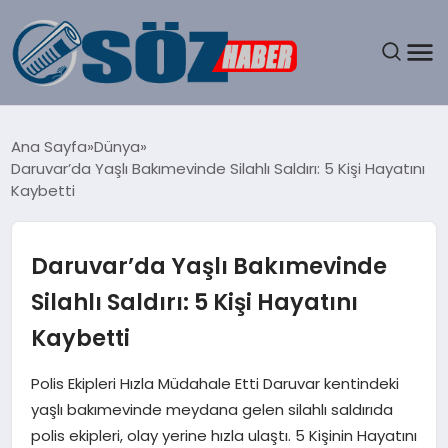
GÜNDEM
Ana Sayfa
Dünya
Daruvar’da Yaşlı Bakımevinde Silahlı Saldırı: 5 Kişi Hayatını
SPOR
Kaybetti
MAGAZIN
Daruvar’da Yaşlı Bakımevinde
EKONOMI
Silahlı Saldırı: 5 Kişi Hayatını
Kaybetti
EĞITIM
Polis Ekipleri Hızla Müdahale Etti Daruvar kentindeki
SAĞLIK
yaşlı bakımevinde meydana gelen silahlı saldırıda
polis ekipleri, olay yerine hızla ulaştı. 5 Kişinin Hayatını
DÜNYA