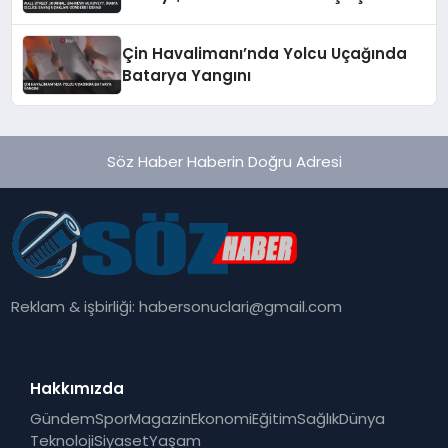
Gönderdi İddiası
Çin Havalimanı’nda Yolcu Uçağında
Batarya Yangını
Söz Haber Haberin Doğru Adresi
Reklam & işbirliği:
habersonuclari@gmail.com
Hakkımızda
Gündem
Spor
Magazin
Ekonomi
Eğitim
Sağlık
Dünya
Teknoloji
Siyaset
Yaşam