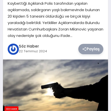
Kaybettiği Açıklandı Polis tarafından yapılan
açıklamada, saldırganın yaşlı bakımevinde bulunan
TEKNOLOJI
20 kişiden 5 tanesini öldürdüğü ve birçok kişiyi
yaraladığı belirtildi. Yetkililer Açıklamalarda Bulundu
SIYASET
Hırvatistan Cumhurbaşkanı Zoran Milanovic yaşanan
olay nedeniyle şok olduğunu ifade…
YAŞAM
Söz Haber
Paylaş
22 Temmuz 2024