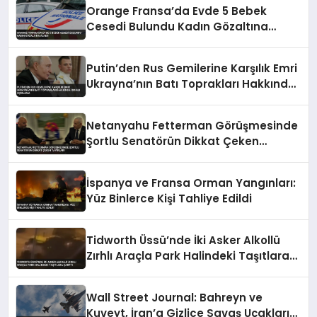
Orange Fransa’da Evde 5 Bebek
Cesedi Bulundu Kadın Gözaltına
Alındı
Putin’den Rus Gemilerine Karşılık Emri
Ukrayna’nın Batı Toprakları Hakkında
İddialı Açıklama
Netanyahu Fetterman Görüşmesinde
Şortlu Senatörün Dikkat Çeken
Tavırları
İspanya ve Fransa Orman Yangınları:
Yüz Binlerce Kişi Tahliye Edildi
Tidworth Üssü’nde İki Asker Alkollü
Zırhlı Araçla Park Halindeki Taşıtlara
Çarptı
Wall Street Journal: Bahreyn ve
Kuveyt, İran’a Gizlice Savaş Uçakları