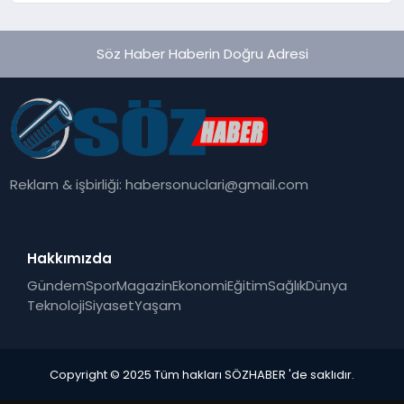
Söz Haber Haberin Doğru Adresi
Reklam & işbirliği:
habersonuclari@gmail.com
Hakkımızda
Gündem
Spor
Magazin
Ekonomi
Eğitim
Sağlık
Dünya
Teknoloji
Siyaset
Yaşam
Copyright © 2025 Tüm hakları SÖZHABER 'de saklıdır.