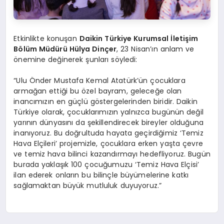
Etkinlikte konuşan
Daikin Türkiye Kurumsal İletiş
im
B
ö
lü
m M
üdürü Hülya Dinçer
, 23 Nisan’ın anlam ve
önemine değinerek şunları söyledi:
“Ulu Önder Mustafa Kemal Atatürk’ün çocuklara
armağan ettiği bu özel bayram, geleceğe olan
inancımızın en güçlü göstergelerinden biridir. Daikin
Türkiye olarak, çocuklarımızın yalnızca bugünün değil
yarının dünyasını da şekillendirecek bireyler olduğuna
inanıyoruz. Bu doğrultuda hayata geçirdiğimiz ‘Temiz
Hava Elçileri’ projemizle, çocuklara erken yaşta çevre
ve temiz hava bilinci kazandırmayı hedefliyoruz. Bugün
burada yaklaşık 100 çocuğumuzu ‘Temiz Hava Elçisi’
ilan ederek onların bu bilinçle büyümelerine katkı
sağlamaktan büyük mutluluk duyuyoruz.”