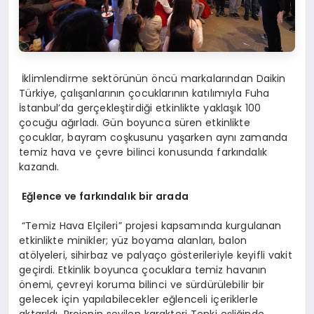
İklimlendirme sektörünün öncü markalarından Daikin
Türkiye, çalışanlarının çocuklarının katılımıyla Fuha
İstanbul’da gerçekleştirdiği etkinlikte yaklaşık 100
çocuğu ağırladı. Gün boyunca süren etkinlikte
çocuklar, bayram coşkusunu yaşarken aynı zamanda
temiz hava ve çevre bilinci konusunda farkındalık
kazandı.
Eğlence
ve farkındalık bir
arada
“Temiz Hava Elçileri” projesi kapsamında kurgulanan
etkinlikte minikler; yüz boyama alanları, balon
atölyeleri, sihirbaz ve palyaço gösterileriyle keyifli vakit
geçirdi. Etkinlik boyunca çocuklara temiz havanın
önemi, çevreyi koruma bilinci ve sürdürülebilir bir
gelecek için yapılabilecekler eğlenceli içeriklerle
aktarıldı. Projenin sevilen karakteri Tenki eşliğinde