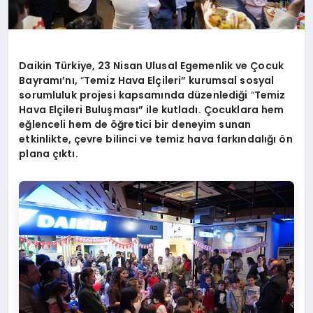
Daikin Türkiye, 23 Nisan Ulusal Egemenlik ve Çocuk
Bayramı’nı,
“
Temiz Hava Elçileri” kurumsal sosyal
sorumluluk projesi kapsamında düzenlediği
“
Temiz
Hava Elçileri Buluş
mas
ı” ile kutladı. Çocuklara hem
eğlenceli hem de öğretici bir deneyim sunan
etkinlikte, çevre bilinci ve temiz hava farkı
ndal
ığı ön
plana çıktı.