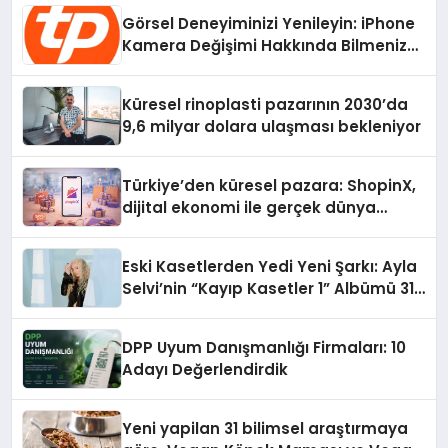
Görsel Deneyiminizi Yenileyin: iPhone
Kamera Değişimi Hakkında Bilmeniz
Gerekenler
Küresel rinoplasti pazarının 2030’da
9,6 milyar dolara ulaşması bekleniyor
Türkiye’den küresel pazara: ShopinX,
dijital ekonomi ile gerçek dünya
alışverişini bir araya getirmeyi
hedefliyor
Eski Kasetlerden Yedi Yeni Şarkı: Ayla
Selvi’nin “Kayıp Kasetler 1” Albümü 31
Temmuz’da Çıktı
DPP Uyum Danışmanlığı Firmaları: 10
Adayı Değerlendirdik
Yeni yapilan 31 bilimsel araştırmaya