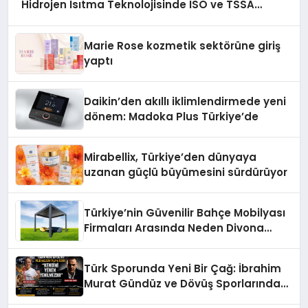
Hidrojen Isıtma Teknolojisinde ISO ve TSSA
Düzenleyici Onaylarını Aldı
Marie Rose kozmetik sektörüne giriş
yaptı
Daikin’den akıllı iklimlendirmede yeni
dönem: Madoka Plus Türkiye’de
Mirabellix, Türkiye’den dünyaya
uzanan güçlü büyümesini sürdürüyor
Türkiye’nin Güvenilir Bahçe Mobilyası
Firmaları Arasında Neden Divona
Home Tercih Ediliyor?
Türk Sporunda Yeni Bir Çağ: İbrahim
Murat Gündüz ve Dövüş Sporlarında
Radikal Devrim