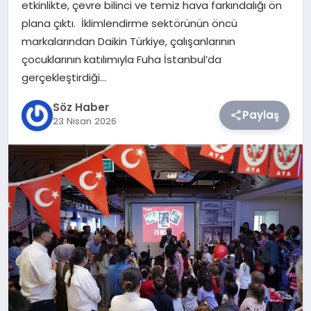
etkinlikte, çevre bilinci ve temiz hava farkındalığı ön
plana çıktı. İklimlendirme sektörünün öncü
TEKNOLOJI
markalarından Daikin Türkiye, çalışanlarının
çocuklarının katılımıyla Fuha İstanbul’da
SIYASET
gerçekleştirdiği…
YAŞAM
Söz Haber
Paylaş
23 Nisan 2026