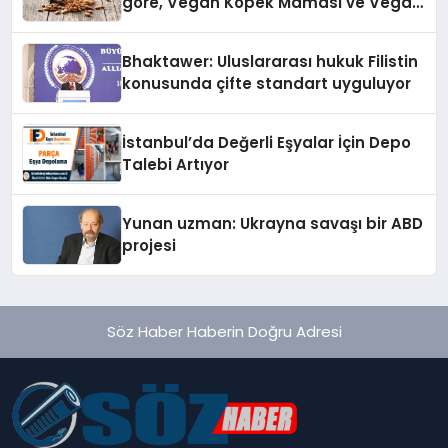
göre, Vegan Köpek Maması ve Vegan
Kedi Mamasının İyi Sindirildiğini
Ortaya Koydu
Bhaktawer: Uluslararası hukuk Filistin
konusunda çifte standart uyguluyor
İstanbul’da Değerli Eşyalar İçin Depo
Talebi Artıyor
Yunan uzman: Ukrayna savaşı bir ABD
projesi
Söz Haber Haberin Doğru Adresi