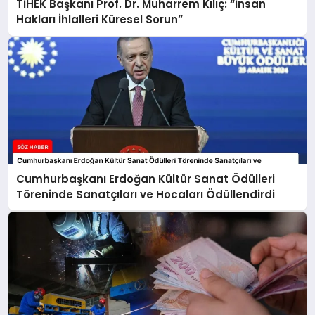
TİHEK Başkanı Prof. Dr. Muharrem Kılıç: “İnsan
Hakları İhlalleri Küresel Sorun”
Cumhurbaşkanı Erdoğan Kültür Sanat Ödülleri
Töreninde Sanatçıları ve Hocaları Ödüllendirdi