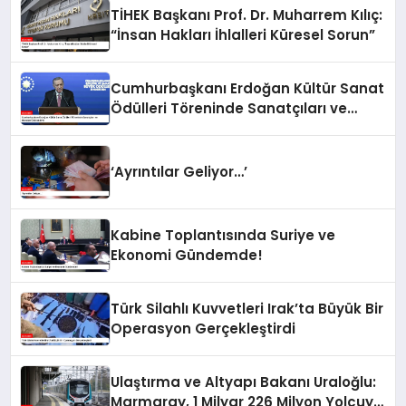
TİHEK Başkanı Prof. Dr. Muharrem Kılıç:
“İnsan Hakları İhlalleri Küresel Sorun”
Cumhurbaşkanı Erdoğan Kültür Sanat
Ödülleri Töreninde Sanatçıları ve
Hocaları Ödüllendirdi
‘Ayrıntılar Geliyor…’
Kabine Toplantısında Suriye ve
Ekonomi Gündemde!
Türk Silahlı Kuvvetleri Irak’ta Büyük Bir
Operasyon Gerçekleştirdi
Ulaştırma ve Altyapı Bakanı Uraloğlu:
Marmaray, 1 Milyar 226 Milyon Yolcuya