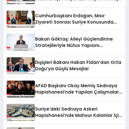
Hizmet Etti
Cumhurbaşkanı Erdoğan, Mısır
Ziyareti Sonrası Suriye Konusunda
Açıklamalarda Bulundu
Bakan Göktaş: Aileyi Güçlendirme
Stratejileriyle Nüfus Yapısını
Destekliyoruz
Dışişleri Bakanı Hakan Fidan’dan Orta
Doğu’ya Güçlü Mesajlar
AFAD Başkanı Okay Memiş Sednaya
Hapishanesi’nde Yapılan Çalışmaları
Açıkladı
Suriye’deki Sednaya Askeri
Hapishanesi’nde Mahsur Kalanlar İçin
AFAD’dan Kurtarma Operasyonu