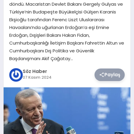
döndü. Macaristan Devlet Bakanı Gergely Gulyas ve
Türkiye’nin Budapeşte Büyükelçisi Gülşen Karanis
TEKNOLOJI
Ekşioğlu tarafından Ferenc Liszt Uluslararası
Havaalanı’nda uğurlanan Erdoğan’a eşi Emine
SIYASET
Erdoğan, Dışişleri Bakanı Hakan Fidan,
Cumhurbaşkanlığı İletişim Başkanı Fahrettin Altun ve
YAŞAM
Cumhurbaşkanı Dış Politika ve Güvenlik
Başdanışmanı Akif Çağatay…
Söz Haber
Paylaş
07 Kasım 2024