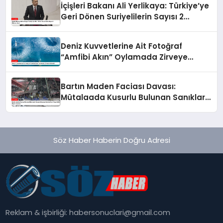
İçişleri Bakanı Ali Yerlikaya: Türkiye’ye
Geri Dönen Suriyelilerin Sayısı 2
Milyonu Geçti
Deniz Kuvvetlerine Ait Fotoğraf
“Amfibi Akın” Oylamada Zirveye
Yükseldi
Bartın Maden Faciası Davası:
Mütalaada Kusurlu Bulunan Sanıklar
İçin Talep Edilen Hapis Cezaları
Söz Haber Haberin Doğru Adresi
Reklam & işbirliği:
habersonuclari@gmail.com