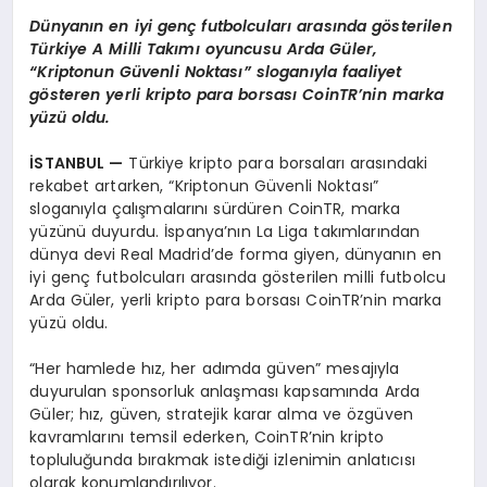
Dünyanın en iyi genç futbolcuları arasında g
ö
sterilen
Türkiye A Milli Takımı oyuncusu Arda Gü
ler,
“
Kriptonun Güvenli Noktası” sloganıyla faaliyet
g
ö
steren yerli kripto para borsası CoinTR’nin marka
yüzü oldu.
İSTANBUL —
Türkiye kripto para borsaları arasındaki
rekabet artarken, “Kriptonun Güvenli Noktası”
sloganıyla çalışmalarını sürdüren CoinTR, marka
yüzünü duyurdu. İspanya’nın La Liga takımlarından
dünya devi Real Madrid’de forma giyen, dünyanın en
iyi genç futbolcuları arasında gösterilen milli futbolcu
Arda Güler, yerli kripto para borsası CoinTR’nin marka
yüzü oldu.
“Her hamlede hız, her adımda güven” mesajıyla
duyurulan sponsorluk anlaşması kapsamında Arda
Güler; hız, güven, stratejik karar alma ve özgüven
kavramlarını temsil ederken, CoinTR’nin kripto
topluluğunda bırakmak istediği izlenimin anlatıcısı
olarak konumlandırılıyor.