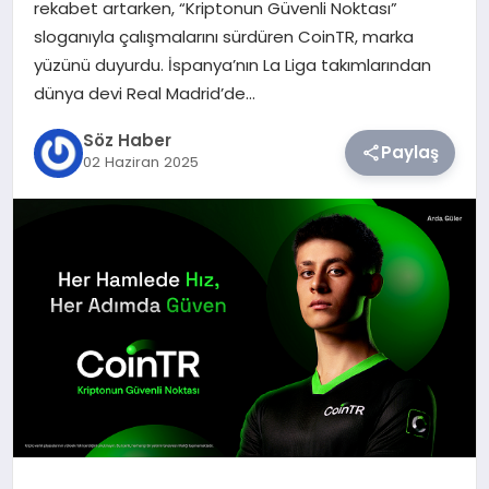
rekabet artarken, “Kriptonun Güvenli Noktası”
sloganıyla çalışmalarını sürdüren CoinTR, marka
TEKNOLOJI
yüzünü duyurdu. İspanya’nın La Liga takımlarından
dünya devi Real Madrid’de…
SIYASET
Söz Haber
Paylaş
02 Haziran 2025
YAŞAM