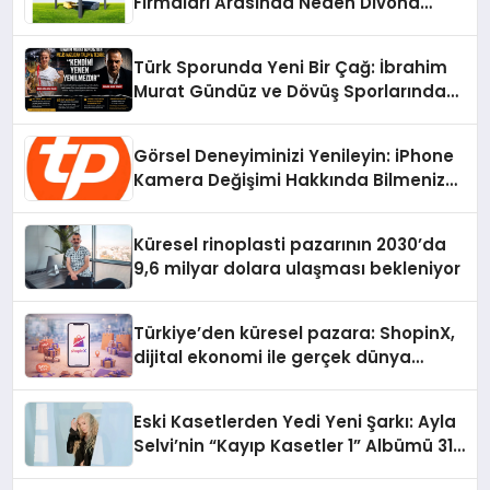
Firmaları Arasında Neden Divona
Home Tercih Ediliyor?
Türk Sporunda Yeni Bir Çağ: İbrahim
Murat Gündüz ve Dövüş Sporlarında
Radikal Devrim
Görsel Deneyiminizi Yenileyin: iPhone
Kamera Değişimi Hakkında Bilmeniz
Gerekenler
Küresel rinoplasti pazarının 2030’da
9,6 milyar dolara ulaşması bekleniyor
Türkiye’den küresel pazara: ShopinX,
dijital ekonomi ile gerçek dünya
alışverişini bir araya getirmeyi
hedefliyor
Eski Kasetlerden Yedi Yeni Şarkı: Ayla
Selvi’nin “Kayıp Kasetler 1” Albümü 31
Temmuz’da Çıktı