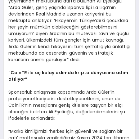
yayımlanan mektubuna atıfta bulunan Ali Eşelioğlu,
“Arda Güler, genç yaşında İspanya ligi La Liga’nın
devlerinden Real Madrid’e uzanan kariyerini bu
mektupta anlatıyor. ‘Hikayemin Türkiye’deki çocuklara
her şeyin mümkün olabileceğini gösterebilmesini
umuyorum’ diyen Arda’nın bu mütevazı tavrı ve güçlü
kariyeri, ülkemizdeki tüm gençler için umut kaynağı.
Arda Güler’in kendi hikayesini tüm şeffaflığıyla anlattığı
mektubunda da cesaretin, güvenin ve stratejik
kararların önemi görülüyor” dedi.
“
CoinTR ile üç kolay adımda kripto dünyası
na ad
ı
m
at
ılıyor”
Sponsorluk anlaşması kapsamında Arda Güler’in
profesyonel kariyerini destekleyeceklerini, onun da
CoinTR’nin mesajlarını geniş kitlelere taşıyan bir elçi
olacağını belirten Ali Eşelioğlu, değerlendirmelerini şu
ifadelerle sonlandırdı:
“Marka kimliğimizi ‘herkes için güvenli ve sağlam bir
çatı’ mottosuyla yenilediğimiz Kasım 2024’ten itibaren