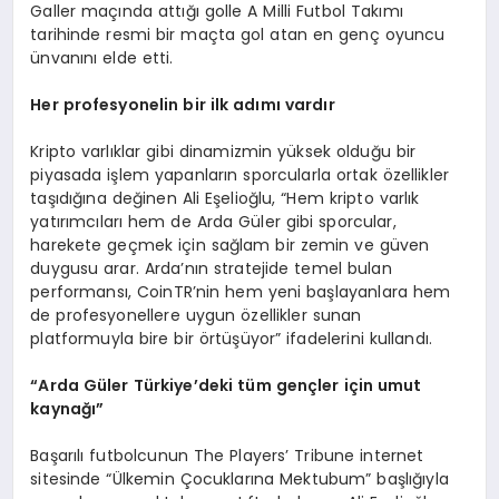
Galler maçında attığı golle A Milli Futbol Takımı
tarihinde resmi bir maçta gol atan en genç oyuncu
ünvanını elde etti.
Her profesyonelin bir ilk adımı vardır
Kripto varlıklar gibi dinamizmin yüksek olduğu bir
piyasada işlem yapanların sporcularla ortak özellikler
taşıdığına değinen Ali Eşelioğlu, “Hem kripto varlık
yatırımcıları hem de Arda Güler gibi sporcular,
harekete geçmek için sağlam bir zemin ve güven
duygusu arar. Arda’nın stratejide temel bulan
performansı, CoinTR’nin hem yeni başlayanlara hem
de profesyonellere uygun özellikler sunan
platformuyla bire bir örtüşüyor” ifadelerini kullandı.
“
Arda Gü
ler T
ürkiye’deki tü
m gen
çler için umut
kaynağı”
Başarılı futbolcunun The Players’ Tribune internet
sitesinde “Ülkemin Çocuklarına Mektubum” başlığıyla