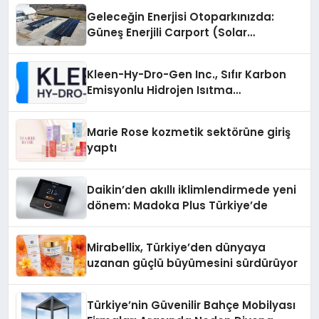
Geleceğin Enerjisi Otoparkınızda:
Güneş Enerjili Carport (Solar
Otopark) Nedir?
Kleen-Hy-Dro-Gen Inc., Sıfır Karbon
Emisyonlu Hidrojen Isıtma
Teknolojisinde ISO ve TSSA
Düzenleyici Onaylarını Aldı
Marie Rose kozmetik sektörüne giriş
yaptı
Daikin’den akıllı iklimlendirmede yeni
dönem: Madoka Plus Türkiye’de
Mirabellix, Türkiye’den dünyaya
uzanan güçlü büyümesini sürdürüyor
Türkiye’nin Güvenilir Bahçe Mobilyası