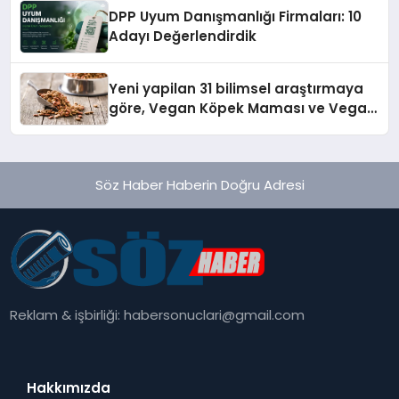
DPP Uyum Danışmanlığı Firmaları: 10
Adayı Değerlendirdik
Yeni yapilan 31 bilimsel araştırmaya
göre, Vegan Köpek Maması ve Vegan
Kedi Mamasının İyi Sindirildiğini
Ortaya Koydu
Söz Haber Haberin Doğru Adresi
Reklam & işbirliği:
habersonuclari@gmail.com
Hakkımızda