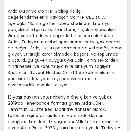
Arda Güler ve CoinTR iş birliği ile ilgili
değerlendirmelerini paylaşan CoinTR CEO’su Ali
Eşelioğlu, “Santiago Bernabéu stadından kriptoya
gerçekleştirdiğimiz bu transfer için çok heyecanlıyız.
Genç yaşında dünya çapında bir sporcu olan Arda
Güler, Türkiye’nin global spor arenasındaki çok önemli
bir değeri. Arda, üstün performansı ve yeteneğiyle öne
çıkıyor. Stratejik karar almadaki başarısı ve toplumda
oluşturduğu güven duygusuyla CoinTR’nin sektördeki
nihai hedefi ve konumuyla bire bir uyum sağlıyor.
Kriptonun Güvenli Noktası CoinTR de kullanıcılarının
yanı sıra ilk kez yatırım yapacakların kripto
piyasasındaki pusulası oluyor.
13 yaşındayken yetenekleriyle öne çıkan ve Şubat
2019’da Fenerbahçe forması giyen Arda Güler,
Temmuz 2023’te Real Madrid’e transfer olarak,
futbolda eşine az rastlanan yeteneklerden biri
olduğunu kanıtladı. 17 yaşında A Milli Takım formasını
giyen Arda Güler, 2023 yılının haziran ayında Türkiye –