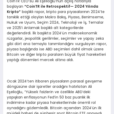
CoinTR CEO’su Ali Eşelioğlu’nun açılış notlarıyla
başlayan
“
CoinTR ile Retrospektif
— 2024 Yı
l
ı
nda
Kripto
”
başlıklı rapor, kripto para piyasalarının 2024’te
tanıklık ettiği olayları Makro Bakış, Piyasa, Benimseme,
Hukuk ve Uyum, Seçim 2024, Teknoloji ve İş, Temalar
ve 2025’i Anlamak başlıklı alt kategorilerde
değerlendirdi. İlk başlıkta 2024’ün makroekonomik
rüzgarlar, jeopolitik gerilimler, seçimler ve yapay zeka
gibi dört ana temayla tanımlandığını vurgulayan rapor,
piyasa başlığında ise ABD seçimleri dahil olmak üzere
Bitcoin ve diğer kripto paraların büyük fiyat hareketleri
yaptığı dönemleri mercek altına aldı.
Ocak 2024’ten itibaren piyasaların parasal gevşeme
döngüsüne dair işaretler aradığını hatırlatan Ali
Eşelioğlu, “Yüksek faizlerin ve özellikle ABD’deki
yapışkan enflasyonun Fed’in 50 baz puanlık ilk
indirimine kadar piyasa hareketlerinde önemli rol
oynadığını gözlemledik. Bitcoin açısından 2024’ün ilk
müjdeli haberi de şüphesiz spot Bitcoin ETF onayıydı.