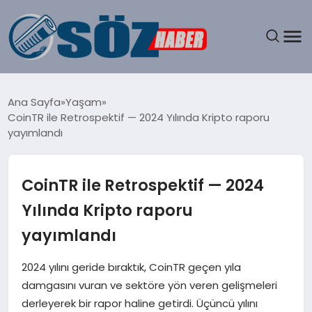
GÜNDEM
Ana Sayfa
Yaşam
CoinTR ile Retrospektif — 2024 Yılında Kripto raporu
SPOR
yayımlandı
MAGAZIN
CoinTR ile Retrospektif — 2024
EKONOMI
Yılında Kripto raporu
yayımlandı
EĞITIM
2024 yılını geride bıraktık, CoinTR geçen yıla
SAĞLIK
damgasını vuran ve sektöre yön veren gelişmeleri
derleyerek bir rapor haline getirdi. Üçüncü yılını
DÜNYA