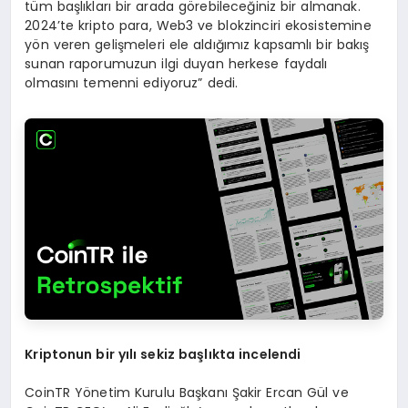
tüm başlıkları bir arada görebileceğiniz bir almanak.
2024’te kripto para, Web3 ve blokzinciri ekosistemine
yön veren gelişmeleri ele aldığımız kapsamlı bir bakış
sunan raporumuzun ilgi duyan herkese faydalı
olmasını temenni ediyoruz” dedi.
Kriptonun bir y
ı
l
ı
sekiz ba
ş
l
ı
kta incelendi
CoinTR Yönetim Kurulu Başkanı Şakir Ercan Gül ve