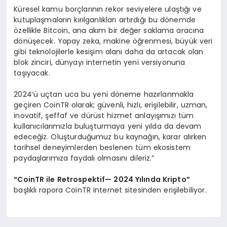
Küresel kamu borçlarının rekor seviyelere ulaştığı ve
kutuplaşmaların kırılganlıkları artırdığı bu dönemde
özellikle Bitcoin, ana akım bir değer saklama aracına
dönüşecek. Yapay zeka, makine öğrenmesi, büyük veri
gibi teknolojilerle kesişim alanı daha da artacak olan
blok zinciri, dünyayı internetin yeni versiyonuna
taşıyacak.
2024’ü uçtan uca bu yeni döneme hazırlanmakla
geçiren CoinTR olarak; güvenli, hızlı, erişilebilir, uzman,
inovatif, şeffaf ve dürüst hizmet anlayışımızı tüm
kullanıcılarımızla buluşturmaya yeni yılda da devam
edeceğiz. Oluşturduğumuz bu kaynağın, karar alırken
tarihsel deneyimlerden beslenen tüm ekosistem
paydaşlarımıza faydalı olmasını dileriz.”
“
CoinTR ile Retrospektif
— 2024 Yı
l
ı
nda Kripto
”
başlıklı rapora CoinTR internet sitesinden erişilebiliyor.