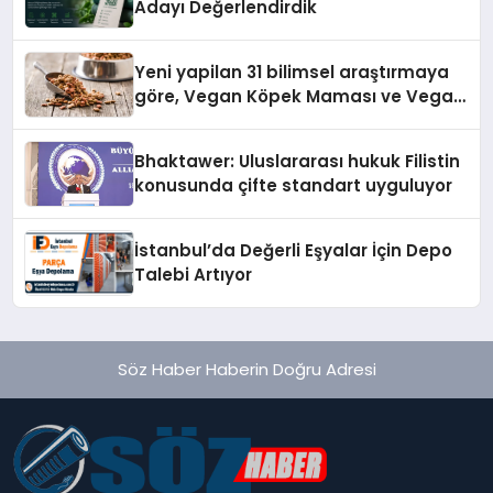
Adayı Değerlendirdik
Yeni yapilan 31 bilimsel araştırmaya
göre, Vegan Köpek Maması ve Vegan
Kedi Mamasının İyi Sindirildiğini
Ortaya Koydu
Bhaktawer: Uluslararası hukuk Filistin
konusunda çifte standart uyguluyor
İstanbul’da Değerli Eşyalar İçin Depo
Talebi Artıyor
Söz Haber Haberin Doğru Adresi