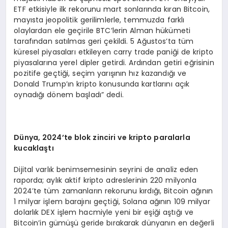
ETF etkisiyle ilk rekorunu mart sonlarında kıran Bitcoin,
mayısta jeopolitik gerilimlerle, temmuzda farklı
olaylardan ele geçirile BTC’lerin Alman hükümeti
tarafından satılmas geri çekildi. 5 Ağustos’ta tüm
küresel piyasaları etkileyen carry trade paniği de kripto
piyasalarına yerel dipler getirdi. Ardından getiri eğrisinin
pozitife geçtiği, seçim yarışının hız kazandığı ve
Donald Trump’ın kripto konusunda kartlarını açık
oynadığı dönem başladı” dedi.
D
ü
nya, 2024
’
te blok zinciri ve kripto paralarla
kucakla
ş
t
ı
Dijital varlık benimsemesinin seyrini de analiz eden
raporda; aylık aktif kripto adreslerinin 220 milyonla
2024’te tüm zamanların rekorunu kırdığı, Bitcoin ağının
1 milyar işlem barajını geçtiği, Solana ağının 109 milyar
dolarlık DEX işlem hacmiyle yeni bir eşiği aştığı ve
Bitcoin’in gümüşü geride bırakarak dünyanın en değerli