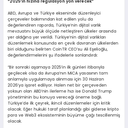
“
2025’in h
ı
z
ı
na reg
ü
lasyon y
ö
n verecek”
ABD, Avrupa ve Türkiye ekseninde düzenleyici
çerçeveler bakımından kat edilen yolu da
değerlendiren raporda, Türkiye’nin dijital varlık
mevzuatını büyük ölçüde netleştiren ülkeler arasında
yer aldığına yer verildi. Türkiye’nin dijital varlıkları
düzenlemek konusunda en çevik davranan ülkelerden
biri olduğunu belirten CoinTR CEO’su Ali Eşelioğlu,
değerlendirmelerini şu ifadelerle sonlandırdı:
“Bir sonraki aşamaya 2025’in ilk günleri itibarıyla
geçilecek olsa da Avrupa’nın MiCA yasasının tam
anlamıyla uygulamaya alınması için 30 Haziran
2026’ya işaret ediliyor. Halen net bir çerçeveden
yoksun olan ABD’nin ilerleme hızı ise Donald Trump
yönetiminin bu konuya vereceği öneme bağlı.
Türkiye’de ilk çeyrek, ikincil düzenlemeler için kritik
olacak. Eğer hukuki taraf planlandığı gibi giderse kripto
para ve Web3 ekosisteminin büyüme çağı tescillenmiş
olacak.