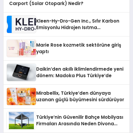
Carport (Solar Otopark) Nedir?
Kleen-Hy-Dro-Gen Inc., Sıfır Karbon
Emisyonlu Hidrojen Isıtma
Teknolojisinde ISO ve TSSA
Düzenleyici Onaylarını Aldı
Marie Rose kozmetik sektörüne giriş
yaptı
Daikin’den akıllı iklimlendirmede yeni
dönem: Madoka Plus Türkiye’de
Mirabellix, Türkiye’den dünyaya
uzanan güçlü büyümesini sürdürüyor
Türkiye’nin Güvenilir Bahçe Mobilyası
Firmaları Arasında Neden Divona
Home Tercih Ediliyor?