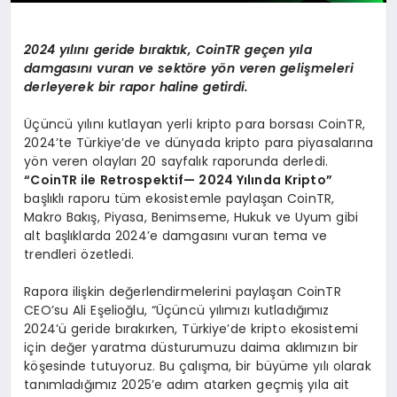
2024 yı
l
ı
n
ı
geride b
ı
rakt
ı
k, CoinTR ge
ç
en y
ı
la
damgas
ı
n
ı
vuran ve sekt
ö
re y
ö
n veren geli
ş
meleri
derleyerek bir rapor haline getirdi.
Üçüncü yılını kutlayan yerli kripto para borsası CoinTR,
2024’te Türkiye’de ve dünyada kripto para piyasalarına
yön veren olayları 20 sayfalık raporunda derledi.
“
CoinTR ile Retrospektif
— 2024 Yı
l
ı
nda Kripto
”
başlıklı raporu tüm ekosistemle paylaşan CoinTR,
Makro Bakış, Piyasa, Benimseme, Hukuk ve Uyum gibi
alt başlıklarda 2024’e damgasını vuran tema ve
trendleri özetledi.
Rapora ilişkin değerlendirmelerini paylaşan CoinTR
CEO’su Ali Eşelioğlu, “Üçüncü yılımızı kutladığımız
2024’ü geride bırakırken, Türkiye’de kripto ekosistemi
için değer yaratma düsturumuzu daima aklımızın bir
köşesinde tutuyoruz. Bu çalışma, bir büyüme yılı olarak
tanımladığımız 2025’e adım atarken geçmiş yıla ait