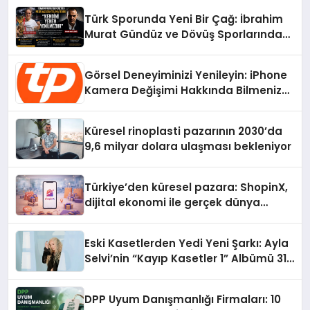
Türk Sporunda Yeni Bir Çağ: İbrahim
Murat Gündüz ve Dövüş Sporlarında
Radikal Devrim
Görsel Deneyiminizi Yenileyin: iPhone
Kamera Değişimi Hakkında Bilmeniz
Gerekenler
Küresel rinoplasti pazarının 2030’da
9,6 milyar dolara ulaşması bekleniyor
Türkiye’den küresel pazara: ShopinX,
dijital ekonomi ile gerçek dünya
alışverişini bir araya getirmeyi
hedefliyor
Eski Kasetlerden Yedi Yeni Şarkı: Ayla
Selvi’nin “Kayıp Kasetler 1” Albümü 31
Temmuz’da Çıktı
DPP Uyum Danışmanlığı Firmaları: 10