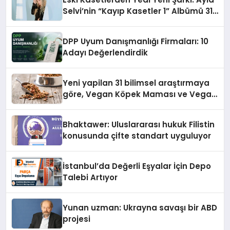
Selvi’nin “Kayıp Kasetler 1” Albümü 31
Temmuz’da Çıktı
DPP Uyum Danışmanlığı Firmaları: 10
Adayı Değerlendirdik
Yeni yapilan 31 bilimsel araştırmaya
göre, Vegan Köpek Maması ve Vegan
Kedi Mamasının İyi Sindirildiğini
Ortaya Koydu
Bhaktawer: Uluslararası hukuk Filistin
konusunda çifte standart uyguluyor
İstanbul’da Değerli Eşyalar İçin Depo
Talebi Artıyor
Yunan uzman: Ukrayna savaşı bir ABD
projesi