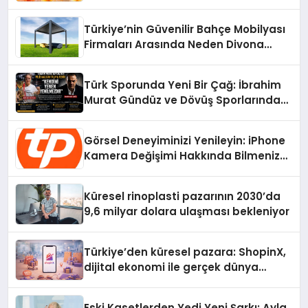
Türkiye’nin Güvenilir Bahçe Mobilyası
Firmaları Arasında Neden Divona
Home Tercih Ediliyor?
Türk Sporunda Yeni Bir Çağ: İbrahim
Murat Gündüz ve Dövüş Sporlarında
Radikal Devrim
Görsel Deneyiminizi Yenileyin: iPhone
Kamera Değişimi Hakkında Bilmeniz
Gerekenler
Küresel rinoplasti pazarının 2030’da
9,6 milyar dolara ulaşması bekleniyor
Türkiye’den küresel pazara: ShopinX,
dijital ekonomi ile gerçek dünya
alışverişini bir araya getirmeyi
hedefliyor
Eski Kasetlerden Yedi Yeni Şarkı: Ayla