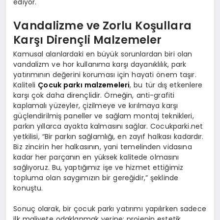
ediyor.
Vandalizme ve Zorlu Koşullara
Karşı Dirençli Malzemeler
Kamusal alanlardaki en büyük sorunlardan biri olan
vandalizm ve hor kullanıma karşı dayanıklılık, park
yatırımının değerini koruması için hayati önem taşır.
Kaliteli
Çocuk parkı malzemeleri
, bu tür dış etkenlere
karşı çok daha dirençlidir. Örneğin, anti-grafiti
kaplamalı yüzeyler, çizilmeye ve kırılmaya karşı
güçlendirilmiş paneller ve sağlam montaj teknikleri,
parkın yıllarca ayakta kalmasını sağlar. Cocukparki.net
yetkilisi, “Bir parkın sağlamlığı, en zayıf halkası kadardır.
Biz zincirin her halkasının, yani temelinden vidasına
kadar her parçanın en yüksek kalitede olmasını
sağlıyoruz. Bu, yaptığımız işe ve hizmet ettiğimiz
topluma olan saygımızın bir gereğidir,” şeklinde
konuştu.
Sonuç olarak, bir çocuk parkı yatırımı yapılırken sadece
ilk maliyete odaklanmak yerine; projenin estetik