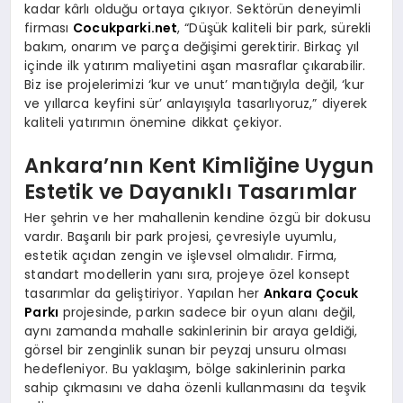
kadar kârlı olduğu ortaya çıkıyor. Sektörün deneyimli
firması
Cocukparki.net
, “Düşük kaliteli bir park, sürekli
bakım, onarım ve parça değişimi gerektirir. Birkaç yıl
içinde ilk yatırım maliyetini aşan masraflar çıkarabilir.
Biz ise projelerimizi ‘kur ve unut’ mantığıyla değil, ‘kur
ve yıllarca keyfini sür’ anlayışıyla tasarlıyoruz,” diyerek
kaliteli yatırımın önemine dikkat çekiyor.
Ankara’nın Kent Kimliğine Uygun
Estetik ve Dayanıklı Tasarımlar
Her şehrin ve her mahallenin kendine özgü bir dokusu
vardır. Başarılı bir park projesi, çevresiyle uyumlu,
estetik açıdan zengin ve işlevsel olmalıdır. Firma,
standart modellerin yanı sıra, projeye özel konsept
tasarımlar da geliştiriyor. Yapılan her
Ankara Çocuk
Parkı
projesinde, parkın sadece bir oyun alanı değil,
aynı zamanda mahalle sakinlerinin bir araya geldiği,
görsel bir zenginlik sunan bir peyzaj unsuru olması
hedefleniyor. Bu yaklaşım, bölge sakinlerinin parka
sahip çıkmasını ve daha özenli kullanmasını da teşvik