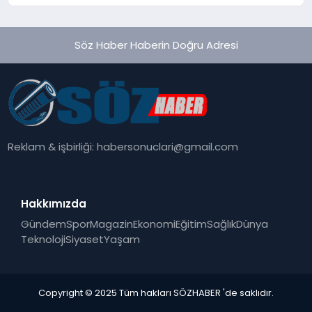
Söz Haber Haberin Doğru Adresi
Reklam & işbirliği:
habersonuclari@gmail.com
Hakkımızda
Gündem
Spor
Magazin
Ekonomi
Eğitim
Sağlık
Dünya
Teknoloji
Siyaset
Yaşam
Copyright © 2025 Tüm hakları SÖZHABER 'de saklıdır.