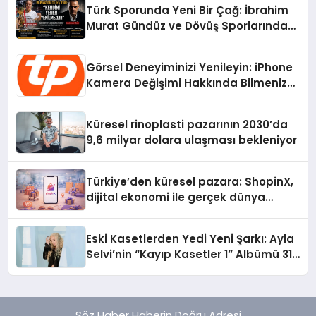
Türk Sporunda Yeni Bir Çağ: İbrahim
Murat Gündüz ve Dövüş Sporlarında
Radikal Devrim
Görsel Deneyiminizi Yenileyin: iPhone
Kamera Değişimi Hakkında Bilmeniz
Gerekenler
Küresel rinoplasti pazarının 2030’da
9,6 milyar dolara ulaşması bekleniyor
Türkiye’den küresel pazara: ShopinX,
dijital ekonomi ile gerçek dünya
alışverişini bir araya getirmeyi
hedefliyor
Eski Kasetlerden Yedi Yeni Şarkı: Ayla
Selvi’nin “Kayıp Kasetler 1” Albümü 31
Temmuz’da Çıktı
Söz Haber Haberin Doğru Adresi