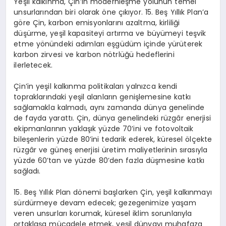
Yeşil kalkınma, Çin’in modernleşme yolunun temel
unsurlarından biri olarak öne çıkıyor. 15. Beş Yıllık Plan’a
göre Çin, karbon emisyonlarını azaltma, kirliliği
düşürme, yeşil kapasiteyi artırma ve büyümeyi teşvik
etme yönündeki adımları eşgüdüm içinde yürüterek
karbon zirvesi ve karbon nötrlüğü hedeflerini
ilerletecek.
Çin’in yeşil kalkınma politikaları yalnızca kendi
topraklarındaki yeşil alanların genişlemesine katkı
sağlamakla kalmadı, aynı zamanda dünya genelinde
de fayda yarattı. Çin, dünya genelindeki rüzgâr enerjisi
ekipmanlarının yaklaşık yüzde 70’ini ve fotovoltaik
bileşenlerin yüzde 80’ini tedarik ederek, küresel ölçekte
rüzgâr ve güneş enerjisi üretim maliyetlerinin sırasıyla
yüzde 60’tan ve yüzde 80’den fazla düşmesine katkı
sağladı.
15. Beş Yıllık Plan dönemi başlarken Çin, yeşil kalkınmayı
sürdürmeye devam edecek; gezegenimize yaşam
veren unsurları korumak, küresel iklim sorunlarıyla
ortaklaşa mücadele etmek, yeşil dünyayı muhafaza