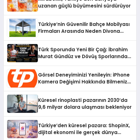
uzanan güçlü büyümesini sürdürüyor
Türkiye’nin Güvenilir Bahçe Mobilyası
Firmaları Arasında Neden Divona
Home Tercih Ediliyor?
Türk Sporunda Yeni Bir Çağ: İbrahim
Murat Gündüz ve Dövüş Sporlarında
Radikal Devrim
Görsel Deneyiminizi Yenileyin: iPhone
Kamera Değişimi Hakkında Bilmeniz
Gerekenler
Küresel rinoplasti pazarının 2030’da
9,6 milyar dolara ulaşması bekleniyor
Türkiye’den küresel pazara: ShopinX,
dijital ekonomi ile gerçek dünya
alışverişini bir araya getirmeyi