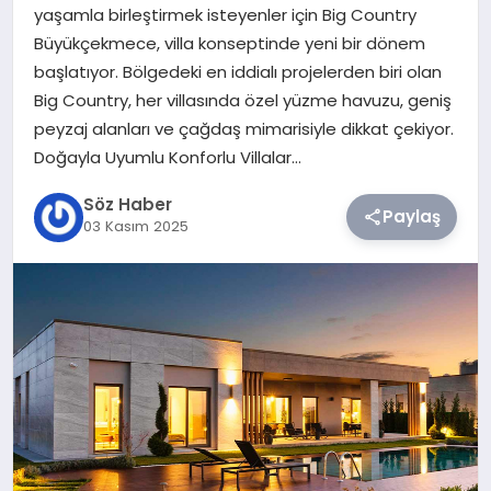
yaşamla birleştirmek isteyenler için Big Country
Büyükçekmece, villa konseptinde yeni bir dönem
TEKNOLOJI
başlatıyor. Bölgedeki en iddialı projelerden biri olan
Big Country, her villasında özel yüzme havuzu, geniş
SIYASET
peyzaj alanları ve çağdaş mimarisiyle dikkat çekiyor.
Doğayla Uyumlu Konforlu Villalar…
YAŞAM
Söz Haber
Paylaş
03 Kasım 2025