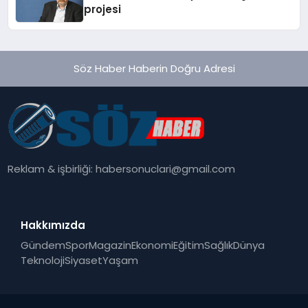
projesi
Söz Haber Haberin Doğru Adresi
Reklam & işbirliği:
habersonuclari@gmail.com
Hakkımızda
Gündem
Spor
Magazin
Ekonomi
Eğitim
Sağlık
Dünya
Teknoloji
Siyaset
Yaşam