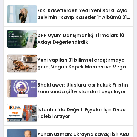
hedefliyor
Eski Kasetlerden Yedi Yeni Şarkı: Ayla
Selvi’nin “Kayıp Kasetler 1” Albümü 31
Temmuz’da Çıktı
DPP Uyum Danışmanlığı Firmaları: 10
Adayı Değerlendirdik
Yeni yapilan 31 bilimsel araştırmaya
göre, Vegan Köpek Maması ve Vegan
Kedi Mamasının İyi Sindirildiğini
Ortaya Koydu
Bhaktawer: Uluslararası hukuk Filistin
konusunda çifte standart uyguluyor
İstanbul’da Değerli Eşyalar İçin Depo
Talebi Artıyor
Yunan uzman: Ukrayna savaşı bir ABD