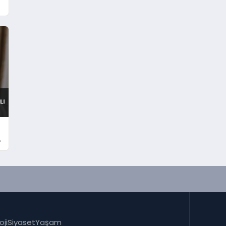
oji
Siyaset
Yaşam