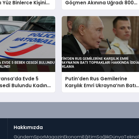
 Yüz Binlerce Kişinin
Göçmen Akınına Uğradı 800
ne Yol Açtı
Kişi Denize Düştü
ransa’da Evde 5
Putin’den Rus Gemilerine
sedi Bulundu Kadın
Karşılık Emri Ukrayna’nın Batı
 Alındı
Toprakları Hakkında İddialı
Açıklama
Hakkımızda
Gündem
Spor
Magazin
Ekonomi
Eğitim
Sağlık
Dünya
Teknol