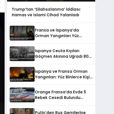
Trump’tan ‘Silahsızlanma’ İddiası:
Hamas ve İslami Cihad Yalanladı
Fransa ve İspanya’da
Orman Yangınları Yüz
Binlerce Kişinin Tahliyesine
Yol Açtı
İspanya Ceuta Kıyıları
Göçmen Akınına Uğradı 800
Kişi Denize Düştü
İspanya ve Fransa Orman
Yangınları: Yüz Binlerce Kişi
Tahliye Edildi
Orange Fransa’da Evde 5
Bebek Cesedi Bulundu
Kadın Gözaltına Alındı
Putin’den Rus Gemilerine