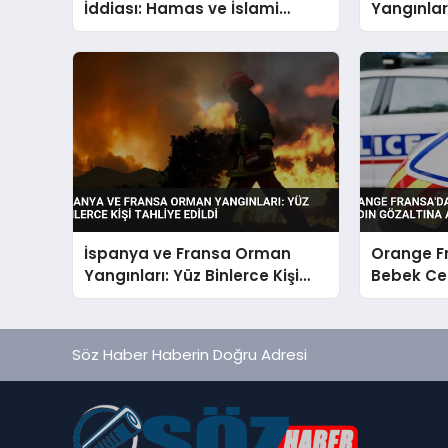
İddiası: Hamas ve İslami
Yangınları
Cihad Yalanladı
Tahliyesi
İspanya ve Fransa Orman
Orange F
Yangınları: Yüz Binlerce Kişi
Bebek Ce
Tahliye Edildi
Gözaltına
Söz Haber Haberin Doğru Adresi