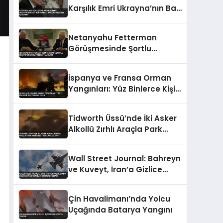
Karşılık Emri Ukrayna’nın Batı
Toprakları Hakkında İddialı
Açıklama
Netanyahu Fetterman
Görüşmesinde Şortlu
Senatörün Dikkat Çeken
Tavırları
İspanya ve Fransa Orman
Yangınları: Yüz Binlerce Kişi
Tahliye Edildi
Tidworth Üssü’nde İki Asker
Alkollü Zırhlı Araçla Park
Halindeki Taşıtlara Çarptı
Wall Street Journal: Bahreyn
ve Kuveyt, İran’a Gizlice
Savaş Uçakları Gönderdi
İddiası
Çin Havalimanı’nda Yolcu
Uçağında Batarya Yangını