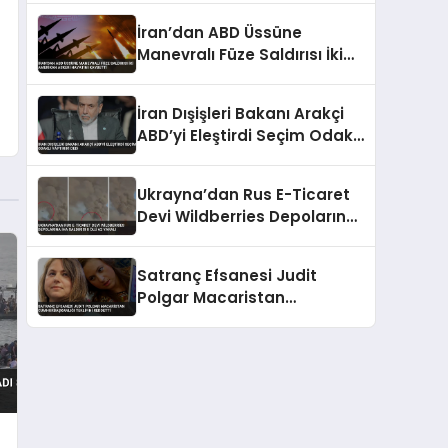
İran’dan ABD Üssüne
Manevralı Füze Saldırısı İki
Amerikan Askeri Hayatını
Kaybetti
İran Dışişleri Bakanı Arakçi
ABD’yi Eleştirdi Seçim Odaklı
Yaptırım Dedi
Ukrayna’dan Rus E-Ticaret
Devi Wildberries Depolarına
İHA Saldırısı 8 Ölü 62 Yaralı
Satranç Efsanesi Judit
Polgar Macaristan
Cumhurbaşkanlığı Teklifini
Reddetti