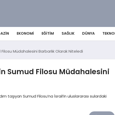
AZIN
EKONOMI
EĞITIM
SAĞLIK
DÜNYA
TEKNO
 Filosu Müdahalesini Barbarlık Olarak Niteledi
’in Sumud Filosu Müdahalesini
ım taşıyan Sumud Filosu’na İsrail’in uluslararası sulardaki