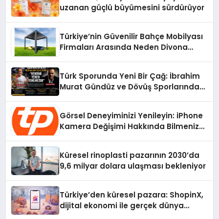
uzanan güçlü büyümesini sürdürüyor
Türkiye’nin Güvenilir Bahçe Mobilyası
Firmaları Arasında Neden Divona
Home Tercih Ediliyor?
Türk Sporunda Yeni Bir Çağ: İbrahim
Murat Gündüz ve Dövüş Sporlarında
Radikal Devrim
Görsel Deneyiminizi Yenileyin: iPhone
Kamera Değişimi Hakkında Bilmeniz
Gerekenler
Küresel rinoplasti pazarının 2030’da
9,6 milyar dolara ulaşması bekleniyor
Türkiye’den küresel pazara: ShopinX,
dijital ekonomi ile gerçek dünya
alışverişini bir araya getirmeyi