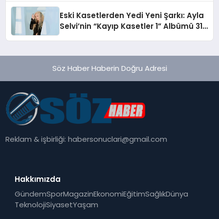
hedefliyor
Eski Kasetlerden Yedi Yeni Şarkı: Ayla
Selvi’nin “Kayıp Kasetler 1” Albümü 31
Temmuz’da Çıktı
Söz Haber Haberin Doğru Adresi
Reklam & işbirliği:
habersonuclari@gmail.com
Hakkımızda
Gündem
Spor
Magazin
Ekonomi
Eğitim
Sağlık
Dünya
Teknoloji
Siyaset
Yaşam