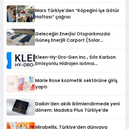
Mars Türkiye’den “Köpeğini İşe Götür
Haftası” çağrısı
Geleceğin Enerjisi Otoparkınızda:
Güneş Enerjili Carport (Solar
Otopark) Nedir?
Kleen-Hy-Dro-Gen Inc., Sıfır Karbon
Emisyonlu Hidrojen Isıtma
Teknolojisinde ISO ve TSSA
Düzenleyici Onaylarını Aldı
Marie Rose kozmetik sektörüne giriş
yaptı
Daikin’den akıllı iklimlendirmede yeni
dönem: Madoka Plus Türkiye’de
Mirabellix, Türkiye’den dünyaya