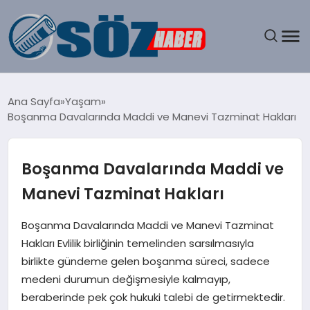
GÜNDEM
Ana Sayfa
Yaşam
Boşanma Davalarında Maddi ve Manevi Tazminat Hakları
SPOR
MAGAZIN
Boşanma Davalarında Maddi ve
Manevi Tazminat Hakları
EKONOMI
Boşanma Davalarında Maddi ve Manevi Tazminat
EĞITIM
Hakları Evlilik birliğinin temelinden sarsılmasıyla
birlikte gündeme gelen boşanma süreci, sadece
SAĞLIK
medeni durumun değişmesiyle kalmayıp,
beraberinde pek çok hukuki talebi de getirmektedir.
DÜNYA