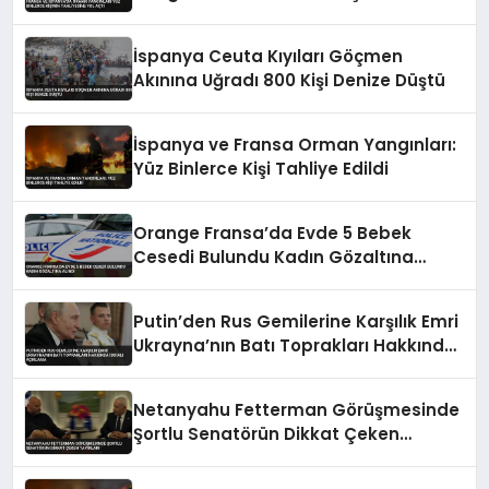
Tahliyesine Yol Açtı
İspanya Ceuta Kıyıları Göçmen
Akınına Uğradı 800 Kişi Denize Düştü
İspanya ve Fransa Orman Yangınları:
Yüz Binlerce Kişi Tahliye Edildi
Orange Fransa’da Evde 5 Bebek
Cesedi Bulundu Kadın Gözaltına
Alındı
Putin’den Rus Gemilerine Karşılık Emri
Ukrayna’nın Batı Toprakları Hakkında
İddialı Açıklama
Netanyahu Fetterman Görüşmesinde
Şortlu Senatörün Dikkat Çeken
Tavırları