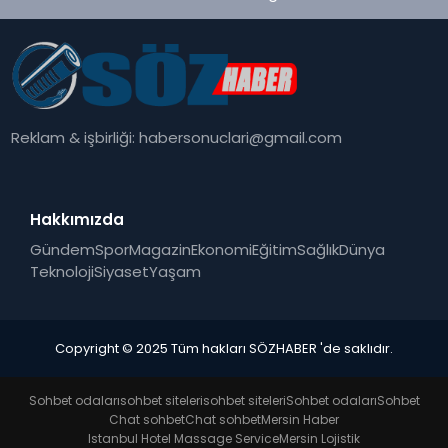
Reklam & işbirliği:
habersonuclari@gmail.com
Hakkımızda
Gündem
Spor
Magazin
Ekonomi
Eğitim
Sağlık
Dünya
Teknoloji
Siyaset
Yaşam
Copyright © 2025 Tüm hakları SÖZHABER 'de saklıdır.
Sohbet odaları
sohbet siteleri
sohbet siteleri
Sohbet odaları
Sohbet
Chat sohbet
Chat sohbet
Mersin Haber
Istanbul Hotel Massage Service
Mersin Lojistik