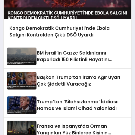
Kongo Demokratik Cumhuriyeti’nde Ebola
Salgını Kontrolden Çıktı DSÖ Uyardı
BM İsrail’in Gazze Saldırılarını
Raporladı 150 Filistinli Hayatını
Kaybetti
Başkan Trump’tan İran’a Ağır Uyarı
Çok Şiddetli Vuracağız
Trump’tan ‘Silahsızlanma’ İddiası:
Hamas ve İslami Cihad Yalanladı
Fransa ve İspanya’da Orman
Yangınları Yüz Binlerce Kişinin