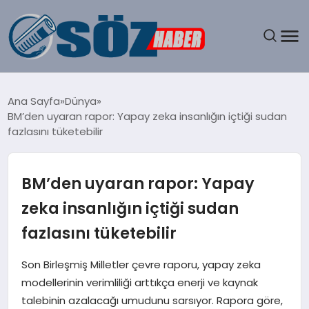
GÜNDEM
Ana Sayfa
Dünya
BM’den uyaran rapor: Yapay zeka insanlığın içtiği sudan
SPOR
fazlasını tüketebilir
MAGAZIN
BM’den uyaran rapor: Yapay
EKONOMI
zeka insanlığın içtiği sudan
fazlasını tüketebilir
EĞITIM
Son Birleşmiş Milletler çevre raporu, yapay zeka
SAĞLIK
modellerinin verimliliği arttıkça enerji ve kaynak
talebinin azalacağı umudunu sarsıyor. Rapora göre,
DÜNYA