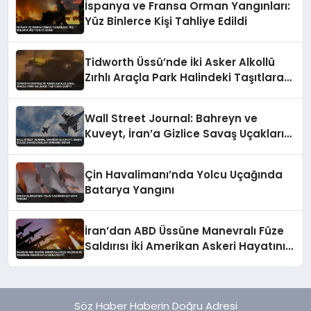
İspanya ve Fransa Orman Yangınları:
Yüz Binlerce Kişi Tahliye Edildi
Tidworth Üssü’nde İki Asker Alkollü
Zırhlı Araçla Park Halindeki Taşıtlara
Çarptı
Wall Street Journal: Bahreyn ve
Kuveyt, İran’a Gizlice Savaş Uçakları
Gönderdi İddiası
Çin Havalimanı’nda Yolcu Uçağında
Batarya Yangını
İran’dan ABD Üssüne Manevralı Füze
Saldırısı İki Amerikan Askeri Hayatını
Kaybetti
Söz Haber Haberin Doğru Adresi