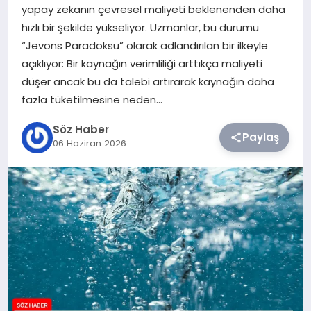
yapay zekanın çevresel maliyeti beklenenden daha
hızlı bir şekilde yükseliyor. Uzmanlar, bu durumu
TEKNOLOJI
“Jevons Paradoksu” olarak adlandırılan bir ilkeyle
açıklıyor: Bir kaynağın verimliliği arttıkça maliyeti
SIYASET
düşer ancak bu da talebi artırarak kaynağın daha
fazla tüketilmesine neden…
YAŞAM
Söz Haber
Paylaş
06 Haziran 2026