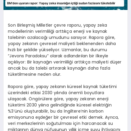
Son Birleşmiş Milletler çevre raporu, yapay zeka
modellerinin verimliliği arttıkça enerji ve kaynak
talebinin azalacağı umudunu sarsıyor. Rapora göre,
yapay zekanın çevresel maliyeti beklenenden daha
hızlı bir şekilde yükseliyor. Uzmanlar, bu durumu
“Jevons Paradoksu” olarak adlandırılan bir ilkeyle
açıklıyor: Bir kaynağın verimliliği arttıkça maliyeti düşer
ancak bu da talebi artırarak kaynağın daha fazla
tüketilmesine neden olur.
Rapora göre, yapay zekanın küresel kaynak tüketimi
üzerindeki etkisi 2030 yılında önemli boyutlara
ulaşacak. Öngörülere göre, yapay zekanın enerji
tüketimi 2030 yılına gelindiğinde küresel elektriğin
%3’ünü oluşturabilir, bu da İngiltere’nin karbon
emisyonuna eşdeğer bir çevresel etki demek. Ayrıca,
veri merkezlerinin soğutulması için harcanacak su
miktarının dünya nüfusunun yıllık içme suyu ihtiyacını