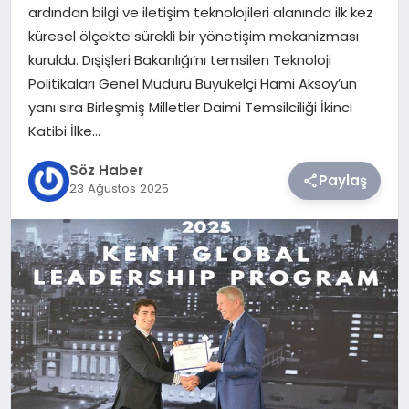
ardından bilgi ve iletişim teknolojileri alanında ilk kez
küresel ölçekte sürekli bir yönetişim mekanizması
TEKNOLOJI
kuruldu. Dışişleri Bakanlığı’nı temsilen Teknoloji
Politikaları Genel Müdürü Büyükelçi Hami Aksoy’un
SIYASET
yanı sıra Birleşmiş Milletler Daimi Temsilciliği İkinci
Katibi İlke…
YAŞAM
Söz Haber
Paylaş
23 Ağustos 2025