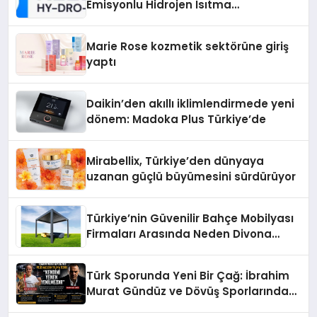
Emisyonlu Hidrojen Isıtma
Teknolojisinde ISO ve TSSA
Düzenleyici Onaylarını Aldı
Marie Rose kozmetik sektörüne giriş
yaptı
Daikin’den akıllı iklimlendirmede yeni
dönem: Madoka Plus Türkiye’de
Mirabellix, Türkiye’den dünyaya
uzanan güçlü büyümesini sürdürüyor
Türkiye’nin Güvenilir Bahçe Mobilyası
Firmaları Arasında Neden Divona
Home Tercih Ediliyor?
Türk Sporunda Yeni Bir Çağ: İbrahim
Murat Gündüz ve Dövüş Sporlarında
Radikal Devrim