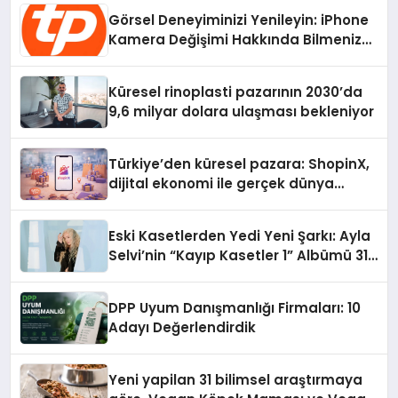
Görsel Deneyiminizi Yenileyin: iPhone
Kamera Değişimi Hakkında Bilmeniz
Gerekenler
Küresel rinoplasti pazarının 2030’da
9,6 milyar dolara ulaşması bekleniyor
Türkiye’den küresel pazara: ShopinX,
dijital ekonomi ile gerçek dünya
alışverişini bir araya getirmeyi
hedefliyor
Eski Kasetlerden Yedi Yeni Şarkı: Ayla
Selvi’nin “Kayıp Kasetler 1” Albümü 31
Temmuz’da Çıktı
DPP Uyum Danışmanlığı Firmaları: 10
Adayı Değerlendirdik
Yeni yapilan 31 bilimsel araştırmaya