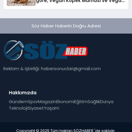
göre, Vegan Köpek Maması ve Vegan
Kedi Mamasının İyi Sindirildiğini
Ortaya Koydu
Söz Haber Haberin Doğru Adresi
Reklam & işbirliği:
habersonuclari@gmail.com
Hakkımızda
Gündem
Spor
Magazin
Ekonomi
Eğitim
Sağlık
Dünya
Teknoloji
Siyaset
Yaşam
Copyright © 2025 Tüm hakları SÖZHABER 'de saklıdır.