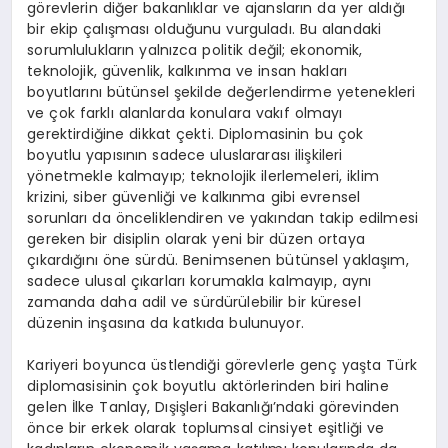
görevlerin diğer bakanlıklar ve ajansların da yer aldığı
bir ekip çalışması olduğunu vurguladı. Bu alandaki
sorumlulukların yalnızca politik değil; ekonomik,
teknolojik, güvenlik, kalkınma ve insan hakları
boyutlarını bütünsel şekilde değerlendirme yetenekleri
ve çok farklı alanlarda konulara vakıf olmayı
gerektirdiğine dikkat çekti. Diplomasinin bu çok
boyutlu yapısının sadece uluslararası ilişkileri
yönetmekle kalmayıp; teknolojik ilerlemeleri, iklim
krizini, siber güvenliği ve kalkınma gibi evrensel
sorunları da önceliklendiren ve yakından takip edilmesi
gereken bir disiplin olarak yeni bir düzen ortaya
çıkardığını öne sürdü. Benimsenen bütünsel yaklaşım,
sadece ulusal çıkarları korumakla kalmayıp, aynı
zamanda daha adil ve sürdürülebilir bir küresel
düzenin inşasına da katkıda bulunuyor.
Kariyeri boyunca üstlendiği görevlerle genç yaşta Türk
diplomasisinin çok boyutlu aktörlerinden biri haline
gelen İlke Tanlay, Dışişleri Bakanlığı’ndaki görevinden
önce bir erkek olarak toplumsal cinsiyet eşitliği ve