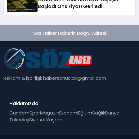
Başladı Ons Fiyatı Geriledi
Söz Haber Haberin Doğru Adresi
Reklam & işbirliği:
habersonuclari@gmail.com
Hakkımızda
Gündem
Spor
Magazin
Ekonomi
Eğitim
Sağlık
Dünya
Teknoloji
Siyaset
Yaşam