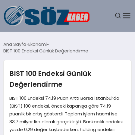
GÜNDEM
Ana Sayfa
Ekonomi
BIST 100 Endeksi Günlük Değerlendirme
SPOR
MAGAZIN
BIST 100 Endeksi Günlük
Değerlendirme
EKONOMI
BIST 100 Endeksi 74,19 Puan Arttı Borsa İstanbul’da
EĞITIM
(BIST) 100 endeksi, önceki kapanışa göre 74,19
puanlık bir artış gösterdi. Toplam işlem hacmi ise
SAĞLIK
83,7 milyar lira olarak gerçekleşti. Bankacılık endeksi
yüzde 0,29 değer kaybederken, holding endeksi
DÜNYA